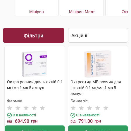
Мінірин
Мінірин Мелт
Октр
Фільтри
Октра розчин для ін'єкцій 0,1
Октреотид-МБ розчин для
мг/мл 1 мл 5 ампул
ін'єкцій 0,1 мг/мл 1 мл 5
ампул
Фармак
Бендаліс
Є в наявності
Є в наявності
694.90
грн
791.00
грн
від
від