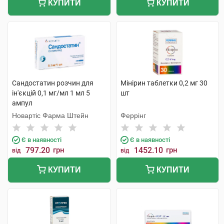
КУПИТИ
КУПИТИ
Сандостатин розчин для
Мінірин таблетки 0,2 мг 30
ін'єкцій 0,1 мг/мл 1 мл 5
шт
ампул
Новартіс Фарма Штейн
Феррінг
Є в наявності
Є в наявності
797.20
грн
1452.10
грн
від
від
КУПИТИ
КУПИТИ