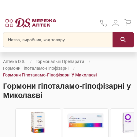
Аптека D.S.
Гормональні Препарати
Гормони Гіпоталамо-Гіпофізарні
Гормони Гіпоталамо-Гіпофізарні У Миколаєві
Гормони гіпоталамо-гіпофізарні у
Миколаєві