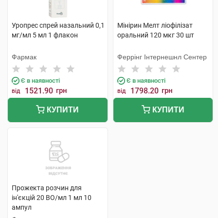
Уропрес спрей назальний 0,1
Мінірин Мелт ліофілізат
мг/мл 5 мл 1 флакон
оральний 120 мкг 30 шт
Фармак
Феррінг Інтернешнл Сентер
Є в наявності
Є в наявності
1521.90
грн
1798.20
грн
від
від
КУПИТИ
КУПИТИ
Прожекта розчин для
ін'єкцій 20 ВО/мл 1 мл 10
ампул