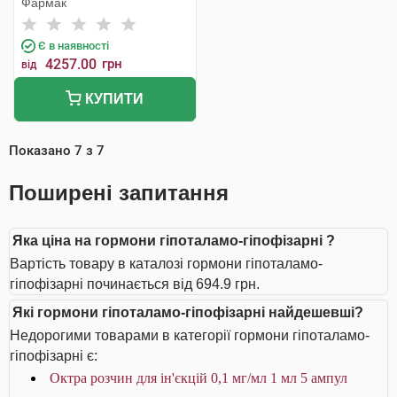
Фармак
Є в наявності
4257.00
грн
від
КУПИТИ
Показано
7
з
7
Поширені запитання
Яка ціна на гормони гіпоталамо-гіпофізарні ?
Вартість товару в каталозі гормони гіпоталамо-
гіпофізарні починається від 694.9 грн.
Які гормони гіпоталамо-гіпофізарні найдешевші?
Недорогими товарами в категорії гормони гіпоталамо-
гіпофізарні є:
Октра розчин для ін'єкцій 0,1 мг/мл 1 мл 5 ампул