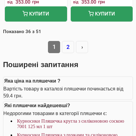
353.00
грн
353.00
грн
від
від
КУПИТИ
КУПИТИ
Показано
36
з
51
1
2
›
Поширені запитання
Яка ціна на пляшечки ?
Вартість товару в каталозі пляшечки починається від
59.4 грн.
Які пляшечки найдешевші?
Недорогими товарами в категорії пляшечки є:
Курносики Пляшечка кругла з силіконовою соскою
7001 125 мл 1 шт
Курносики Пляшечка з ручками та силіконовою