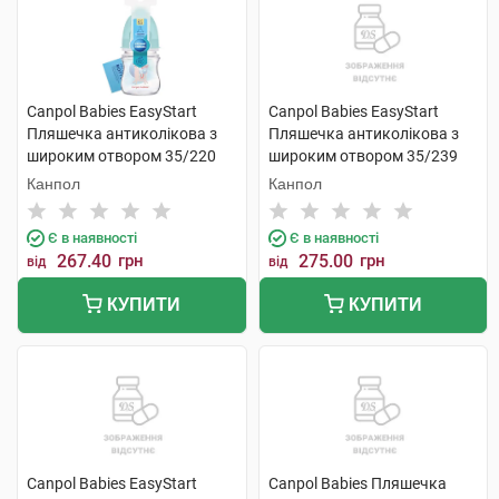
Canpol Babies EasyStart
Canpol Babies EasyStart
Пляшечка антиколікова з
Пляшечка антиколікова з
широким отвором 35/220
широким отвором 35/239
120 мл 1 шт
120 мл 1 шт
Канпол
Канпол
Є в наявності
Є в наявності
267.40
грн
275.00
грн
від
від
КУПИТИ
КУПИТИ
Canpol Babies EasyStart
Canpol Babies Пляшечка