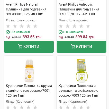
Avent Philips Natural
Avent Philips Anti-colic
Пляшечка для годування
Пляшечка для годування
SCF900/01 125 мл 1 шт
SCF100/01 125 мл 1 шт
Філіпс Електронікс
Філіпс Електронікс
Є в наявності
Є в наявності
393.55
399.84
грн
грн
від
463.00
від
470.40
КУПИТИ
КУПИТИ
Курносики Пляшечка кругла
Курносики Пляшечка з
з силіконовою соскою 7001
ручками та силіконовою
125 мл 1 шт
соскою 7003 125 мл 1 шт
Ліндо (Курносики)
Ліндо (Курносики)