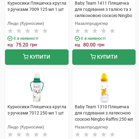
Курносики Пляшечка кругла
Baby Team 1411 Пляшечка
з ручками 7009 125 мл 1 шт
для годування з талією та з
силіконовою соскою Ningbo
Raffini 250 мл 1 шт
Ліндо (Курносики)
Назалпродуктер
Є в наявності
Є в наявності
75.20
грн
80.00
грн
від
від
КУПИТИ
КУПИТИ
Курносики Пляшечка кругла
Baby Team 1310 Пляшечка
з ручками 7012 250 мл 1 шт
для годування з латексною
соскою Ningbo Raffini 250 мл
1 шт
Ліндо (Курносики)
Назалпродуктер