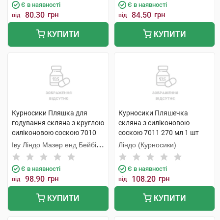
Є в наявності
Є в наявності
80.30
грн
84.50
грн
від
від
КУПИТИ
КУПИТИ
Курносики Пляшка для
Курносики Пляшечка
годування скляна з круглою
скляна з силіконовою
силіконовою соскою 7010
соскою 7011 270 мл 1 шт
130 мл 1 шт
Іву Ліндо Мазер енд Бейбі
Ліндо (Курносики)
Продактс
Є в наявності
Є в наявності
98.90
грн
108.20
грн
від
від
КУПИТИ
КУПИТИ