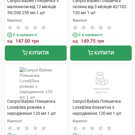
Canpol Babies Пляшечка з
Canpol Babies Пляшечка
малюнком від 12 місяців
скляна від 3 місяців 42/102
59/200 250 мл 1 шт
120 мл 1 шт
Канпол
Канпол
Є в наявності
Є в наявності
147.00
грн
149.75
грн
від
від
КУПИТИ
КУПИТИ
Canpol Babies Пляшечка
Canpol Babies Пляшечка
Love&Sea рожева з
Love&Sea блакитна з
народження 120 мл 1 шт
народження 120 мл 1 шт
Канпол
Канпол