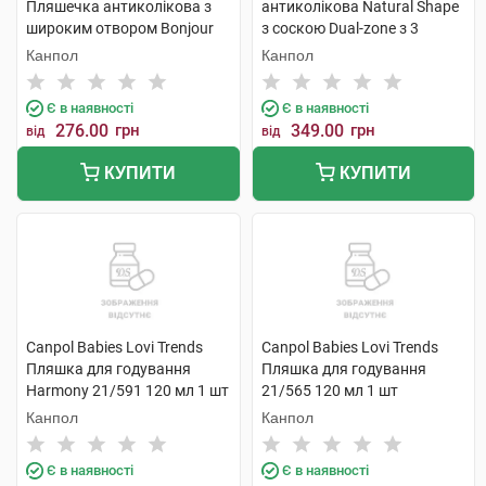
Пляшечка антиколікова з
антиколікова Natural Shape
широким отвором Bonjour
з соскою Dual-zone з 3
Paris 120 мл 1 шт
місяців 260 мл 1 шт
Канпол
Канпол
Є в наявності
Є в наявності
276.00
грн
349.00
грн
від
від
КУПИТИ
КУПИТИ
Canpol Babies Lovi Trends
Canpol Babies Lovi Trends
Пляшка для годування
Пляшка для годування
Harmony 21/591 120 мл 1 шт
21/565 120 мл 1 шт
Канпол
Канпол
Є в наявності
Є в наявності