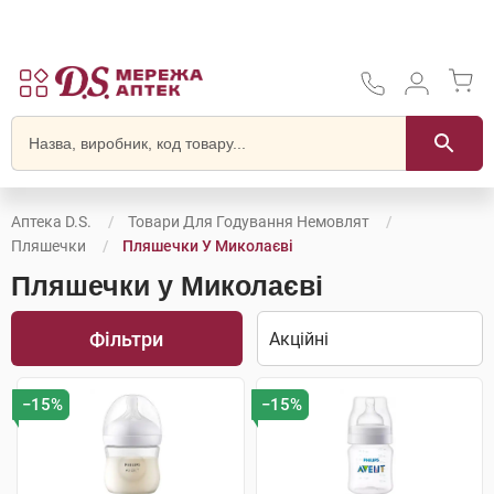
Аптека D.S.
Товари Для Годування Немовлят
Пляшечки
Пляшечки У Миколаєві
Пляшечки у Миколаєві
Фільтри
−15%
−15%