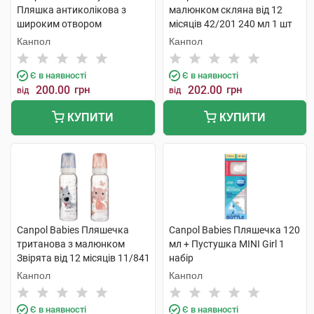
Пляшка антиколікова з
малюнком скляна від 12
широким отвором
місяців 42/201 240 мл 1 шт
Кольорові звірята 120 мл 1
Канпол
Канпол
шт
Є в наявності
Є в наявності
200.00
грн
202.00
грн
від
від
КУПИТИ
КУПИТИ
Canpol Babies Пляшечка
Canpol Babies Пляшечка 120
тританова з малюнком
мл + Пустушка MINI Girl 1
Звірята від 12 місяців 11/841
набір
250 мл 1 шт
Канпол
Канпол
Є в наявності
Є в наявності