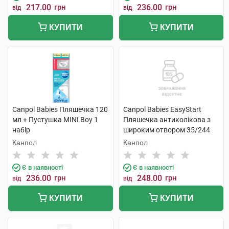
217.00
грн
236.00
грн
від
від
КУПИТИ
КУПИТИ
Canpol Babies Пляшечка 120
Canpol Babies EasyStart
мл + Пустушка MINI Boy 1
Пляшечка антиколікова з
набір
широким отвором 35/244
120 мл 1 шт
Канпол
Канпол
Є в наявності
Є в наявності
236.00
грн
248.00
грн
від
від
КУПИТИ
КУПИТИ