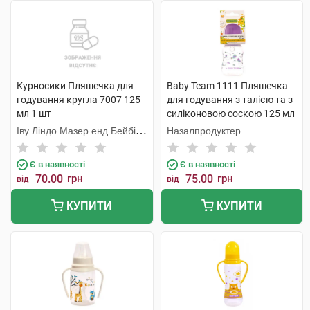
Курносики Пляшечка для
Baby Team 1111 Пляшечка
годування кругла 7007 125
для годування з талією та з
мл 1 шт
силіконовою соскою 125 мл
1 шт
Іву Ліндо Мазер енд Бейбі
Назалпродуктер
Продактс
Є в наявності
Є в наявності
70.00
грн
75.00
грн
від
від
КУПИТИ
КУПИТИ