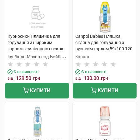
Курносики Пляшечка для
Canpol Babies Пляшка
годування з широким
скляна для годування з
горлом з силіконою соскою
вузьким горлом 59/100 120
7006 1 шт
мл 1 шт
Іву Ліндо Мазер енд Бейбі
Канпол
Продактс
Є в наявності
Є в наявності
129.50
грн
130.00
грн
від
від
КУПИТИ
КУПИТИ