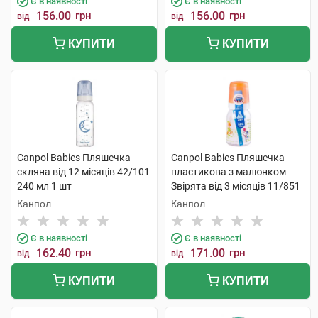
Є в наявності
Є в наявності
156.00
грн
156.00
грн
від
від
КУПИТИ
КУПИТИ
Canpol Babies Пляшечка
Canpol Babies Пляшечка
скляна від 12 місяців 42/101
пластикова з малюнком
240 мл 1 шт
Звірята від 3 місяців 11/851
120 мл 1 шт
Канпол
Канпол
Є в наявності
Є в наявності
162.40
грн
171.00
грн
від
від
КУПИТИ
КУПИТИ