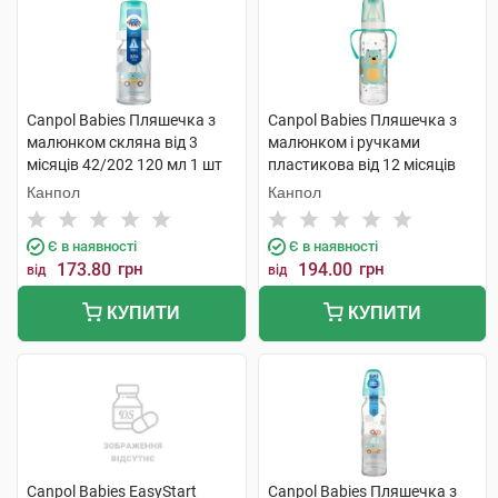
Canpol Babies Пляшечка з
Canpol Babies Пляшечка з
малюнком скляна від 3
малюнком і ручками
місяців 42/202 120 мл 1 шт
пластикова від 12 місяців
11/845 250 мл 1 шт
Канпол
Канпол
Є в наявності
Є в наявності
173.80
грн
194.00
грн
від
від
КУПИТИ
КУПИТИ
Canpol Babies EasyStart
Canpol Babies Пляшечка з