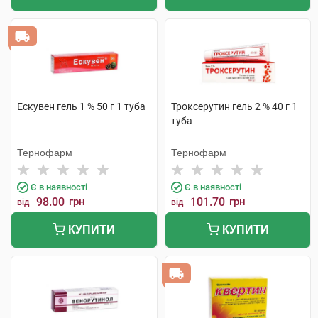
Ескувен гель 1 % 50 г 1 туба
Троксерутин гель 2 % 40 г 1
туба
Тернофарм
Тернофарм
Є в наявності
Є в наявності
98.00
грн
101.70
грн
від
від
КУПИТИ
КУПИТИ