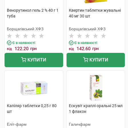
Венорутинол гель 2 % 40 г 1
Квертин таблетки жувальні
туба
40 мг 30 шт
Борщагівський ХФЗ
Борщагівський ХФЗ
Є в наявності
Є в наявності
122.20
грн
142.60
грн
від
від
КУПИТИ
КУПИТИ
Капіляр таблетки 0,25 г 80
Ескувіт краплі оральні 25 мл
шт
1 флакон
Еліт-фарм
Галичфарм