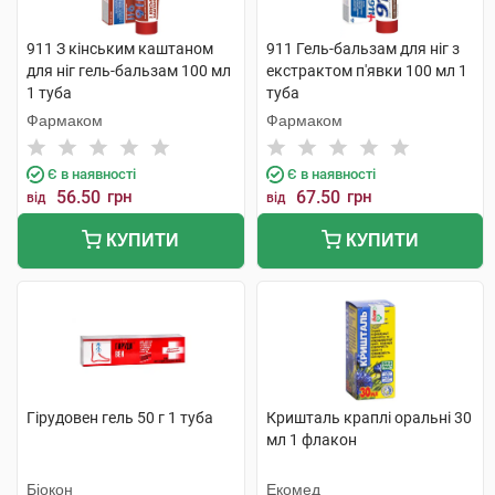
911 З кінським каштаном
911 Гель-бальзам для ніг з
для ніг гель-бальзам 100 мл
екстрактом п'явки 100 мл 1
1 туба
туба
Фармаком
Фармаком
Є в наявності
Є в наявності
56.50
грн
67.50
грн
від
від
КУПИТИ
КУПИТИ
Гірудовен гель 50 г 1 туба
Кришталь краплі оральні 30
мл 1 флакон
Біокон
Екомед