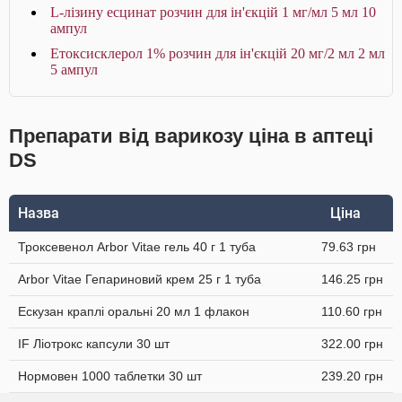
L-лізину есцинат розчин для ін'єкцій 1 мг/мл 5 мл 10
ампул
Етоксисклерол 1% розчин для ін'єкцій 20 мг/2 мл 2 мл
5 ампул
Препарати від варикозу ціна в аптеці
DS
Назва
Ціна
Троксевенол Arbor Vitae гель 40 г 1 туба
79.63 грн
Arbor Vitae Гепариновий крем 25 г 1 туба
146.25 грн
Ескузан краплі оральні 20 мл 1 флакон
110.60 грн
IF Ліотрокс капсули 30 шт
322.00 грн
Нормовен 1000 таблетки 30 шт
239.20 грн