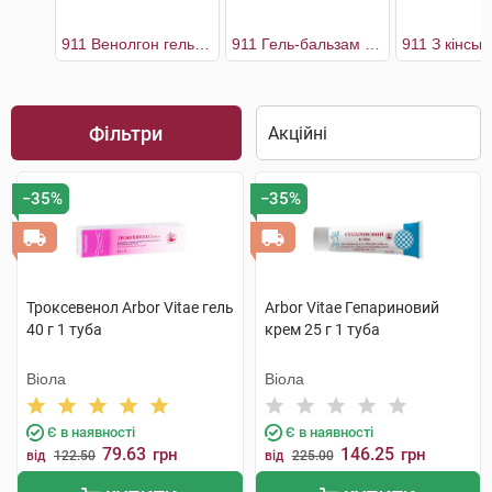
911 Венолгон гель для ніг
911 Гель-бальзам для ніг з екстрактом п'явки
Фільтри
−35%
−35%
Троксевенол Arbor Vitae гель
Arbor Vitae Гепариновий
40 г 1 туба
крем 25 г 1 туба
Віола
Віола
Є в наявності
Є в наявності
79.63
146.25
грн
грн
від
122.50
від
225.00