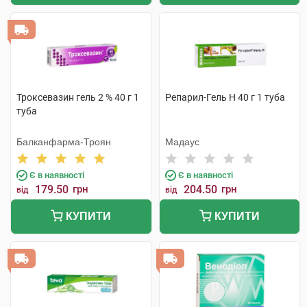
Троксевазин гель 2 % 40 г 1
Репарил-Гель Н 40 г 1 туба
туба
Балканфарма-Троян
Мадаус
Є в наявності
Є в наявності
179.50
грн
204.50
грн
від
від
КУПИТИ
КУПИТИ