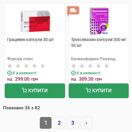
Грацивен капсули 30 шт
Троксевазин капсули 300 мг
50 шт
Форсаж плюс
Балканфарма-Разград
Є в наявності
Є в наявності
299.00
грн
309.30
грн
від
від
КУПИТИ
КУПИТИ
Показано
36
з
82
1
2
3
›