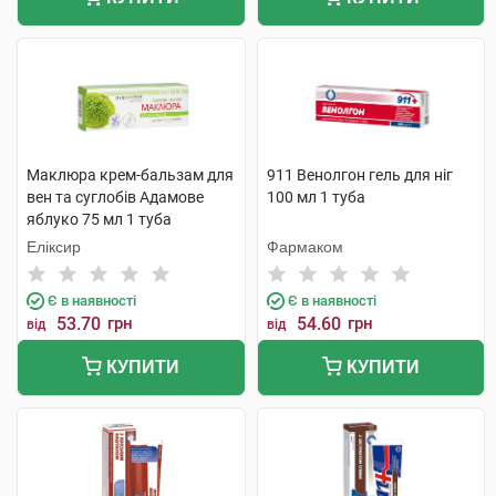
Маклюра крем-бальзам для
911 Венолгон гель для ніг
вен та суглобів Адамове
100 мл 1 туба
яблуко 75 мл 1 туба
Еліксир
Фармаком
Є в наявності
Є в наявності
53.70
грн
54.60
грн
від
від
КУПИТИ
КУПИТИ