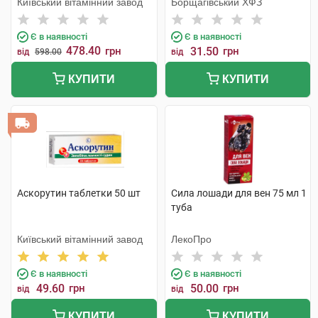
Київський вітамінний завод
Борщагівський ХФЗ
Є в наявності
Є в наявності
478.40
грн
31.50
грн
від
598.00
від
КУПИТИ
КУПИТИ
Аскорутин таблетки 50 шт
Сила лошади для вен 75 мл 1
туба
Київський вітамінний завод
ЛекоПро
Є в наявності
Є в наявності
49.60
грн
50.00
грн
від
від
КУПИТИ
КУПИТИ