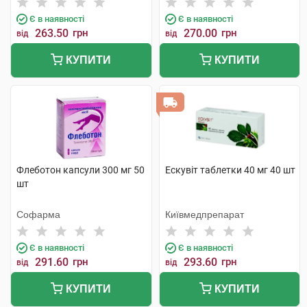
Є в наявності
Є в наявності
263.50
грн
270.00
грн
від
від
КУПИТИ
КУПИТИ
Флеботон капсули 300 мг 50
Ескувіт таблетки 40 мг 40 шт
шт
Софарма
Київмедпрепарат
Є в наявності
Є в наявності
291.60
грн
293.60
грн
від
від
КУПИТИ
КУПИТИ