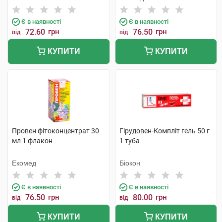
Є в наявності
Є в наявності
72.60
грн
76.50
грн
від
від
КУПИТИ
КУПИТИ
Провен фітоконцентрат 30
Гірудовен-Компліт гель 50 г
мл 1 флакон
1 туба
Екомед
Біокон
Є в наявності
Є в наявності
76.50
грн
80.00
грн
від
від
КУПИТИ
КУПИТИ