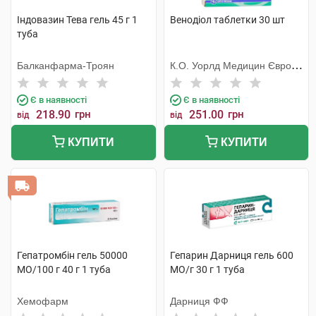
Індовазин Тева гель 45 г 1
Венодіол таблетки 30 шт
туба
Балканфарма-Троян
К.О. Уорлд Медицин Європа
С.Р.Л.
Є в наявності
Є в наявності
218.90
грн
251.00
грн
від
від
КУПИТИ
КУПИТИ
Гепатромбін гель 50000
Гепарин Дарниця гель 600
МО/100 г 40 г 1 туба
МО/г 30 г 1 туба
Хемофарм
Дарниця ФФ