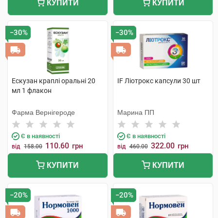
КУПИТИ
КУПИТИ
−30%
−30%
Ескузан краплі оральні 20
IF Ліотрокс капсули 30 шт
мл 1 флакон
Фарма Вернігероде
Марина ПП
Є в наявності
Є в наявності
110.60
322.00
грн
грн
від
158.00
від
460.00
КУПИТИ
КУПИТИ
−20%
−20%