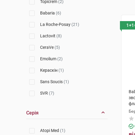
Topicrem
(2)
Babaria
(6)
La Roche-Posay
(21)
1+1
Lactovit
(8)
CeraVe
(5)
Emolium
(2)
Кераскін
(1)
Sans Soucis
(1)
Ba
SVR
(7)
зв
фл
Uriage
(6)
Бер
Серія
Babe Laboratorios
(3)
Bioderma
(3)
Atopi Med
(1)
ві