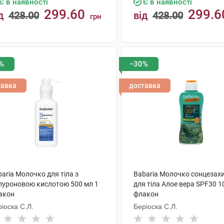
Є в наявності
Є в наявності
299.60
299.6
д
428.00
від
428.00
грн
КУПИТИ
КУПИТИ
%
−30%
тавка
доставка
aria Молочко для тіла з
Babaria Молочко сонцезах
алуроновою кислотою 500 мл 1
для тіла Алое вера SPF30 1
акон
флакон
іоска С.Л.
Беріоска С.Л.