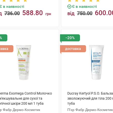
Є в наявності
Є в наявності
588.80
600.0
д
736.00
від
750.00
грн
КУПИТИ
КУПИТИ
%
−20%
тавка
доставка
Derma Exomega Control Молочко
Ducray Kertyol Р.S.О. Бальз
'якшувальне для сухої та
зволожуючий для тіла 200 
пічної шкіри 200 мл 1 туба
туба
єр Фабр Дермо-Косметик
П'єр Фабр Дермо-Косметик