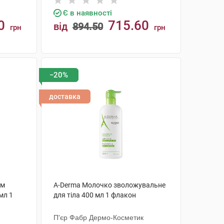
Є в наявності
0
715.60
від
894.50
грн
грн
КУПИТИ
−20%
доставка
ам
A-Derma Молочко зволожувальне
мл 1
для тіла 400 мл 1 флакон
П'єр Фабр Дермо-Косметик