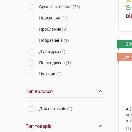
Суха та атопічна
(26)
ві
Нормальна
(1)
Проблемна
(3)
Подразнена
(1)
−20
Дуже суха
(1)
дос
Пошкоджена
(1)
Чутлива
(1)
Тип волосся
Для всіх типів
(1)
A-
пом
ато
Тип товарів
П'