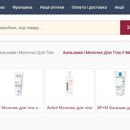
нас
Франшиза
Наші аптеки
Оплата і доставка
Акції
З
альзами І Молочко Для Тіла
Бальзами І Молочко Для Тіла У М
10 Молочко для тіла зволоження та комфорт 48 годин для сухої шкіри
Activit Молочко для тіла