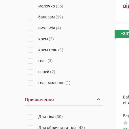
Laboratorios Babe, S.L.
(3)
ві
молочко
(36)
Лабораторія Біодерма
(2)
бальзам
(29)
П'єр Фабр Дермо-Косметик
(12)
емульсія
(4)
−30
НАОС Екобайолоджі
(1)
крем
(2)
Лабораторії Лієрак
(1)
крем-гель
(1)
Лабораторія Нюкс
(1)
гель
(3)
спрей
(2)
гель-молочко
(1)
Bab
Призначення
ві
Бер
Для тіла
(30)
Для обличчя та тіла
(43)