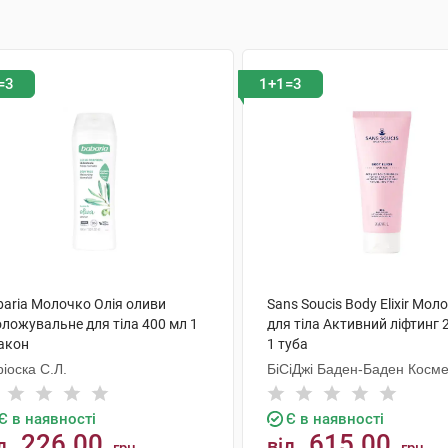
=3
1+1=3
baria Молочко Олія оливи
Sans Soucis Body Elixir Мол
оложувальне для тіла 400 мл 1
для тіла Активний ліфтинг 
акон
1 туба
іоска С.Л.
БіСіДжі Баден-Баден Косме
Груп Гмбх
Є в наявності
Є в наявності
226.00
615.00
д
від