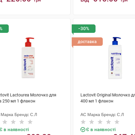
грн
грн
КУПИТИ
КУПИТИ
%
−30%
доставка
tovit Lactourea Молочко для
Lactovit Original Молочко д
а 250 мл 1 флакон
400 мл 1 флакон
 Марка Брендс С.Л
АС Марка Брендс С.Л
Є в наявності
Є в наявності