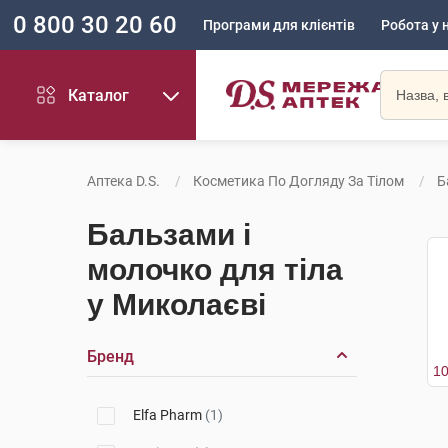
0 800 30 20 60
Програми для клієнтів
Робота у 
Каталог
Аптека D.S.
Косметика По Догляду За Тілом
Б
Бальзами і
молочко для тіла
у Миколаєві
Бренд
Elfa Pharm
(1)