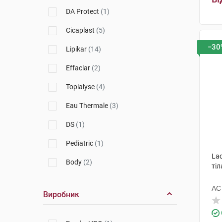
Avene
(6)
DA Protect
(1)
A-Derma
(5)
Cicaplast
(5)
Ducray
(1)
−30
Lipikar
(14)
Lierac
(1)
Effaclar
(2)
Nuxe
(1)
Topialyse
(4)
Eau Thermale
(3)
DS
(1)
Pediatric
(1)
Lac
Body
(2)
тіл
Atoderm
(2)
АС
Виробник
Bariederm-CICA
(1)
XeraCalm
(4)