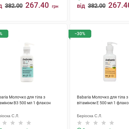
267.40
267.4
д
382.00
від
382.00
грн
КУПИТИ
КУПИТИ
%
−30%
aria Молочко для тіла з
Babaria Молочко для тіла з
таміном В3 500 мл 1 флакон
вітаміном Е 500 мл 1 флак
іоска С.Л.
Беріоска С.Л.