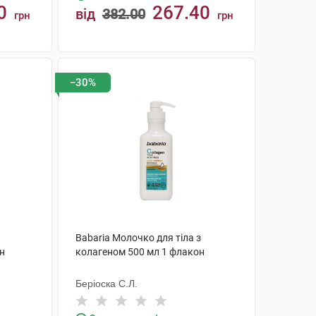
0
267.40
від
382.00
грн
грн
КУПИТИ
−30%
Babaria Молочко для тіла з
он
колагеном 500 мл 1 флакон
Беріоска С.Л.