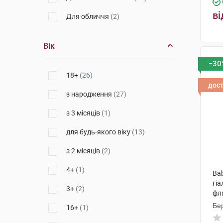
ві
Для обличчя
(2)
Вік
−30
18+
(26)
дос
з народження
(27)
з 3 місяців
(1)
для будь-якого віку
(13)
з 2 місяців
(2)
4+
(1)
Bab
гі
3+
(2)
фл
Бер
16+
(1)