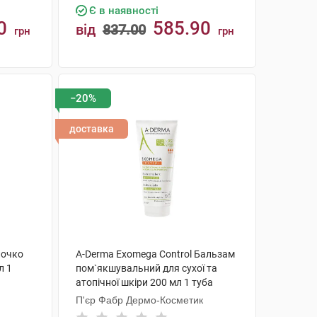
Є в наявності
0
585.90
від
837.00
грн
грн
КУПИТИ
−20%
доставка
лочко
A-Derma Exomega Control Бальзам
л 1
пом`якшувальний для сухої та
атопічної шкіри 200 мл 1 туба
П'єр Фабр Дермо-Косметик