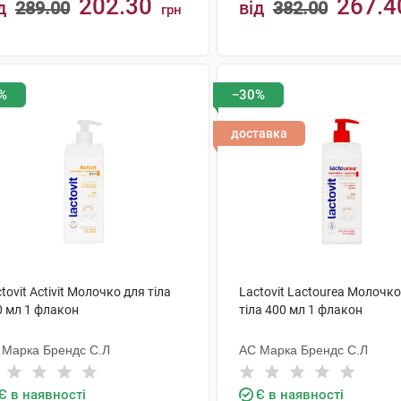
202.30
267.4
д
289.00
від
382.00
грн
КУПИТИ
КУПИТИ
%
−30%
доставка
tovit Activit Молочко для тіла
Lactovit Lactourea Молочко
0 мл 1 флакон
тіла 400 мл 1 флакон
 Марка Брендс С.Л
АС Марка Брендс С.Л
Є в наявності
Є в наявності