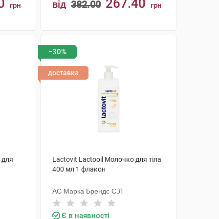
0
267.40
від
382.00
грн
грн
КУПИТИ
−30%
доставка
 для
Lactovit Lactooil Молочко для тіла
400 мл 1 флакон
АС Марка Брендс С.Л
Є в наявності