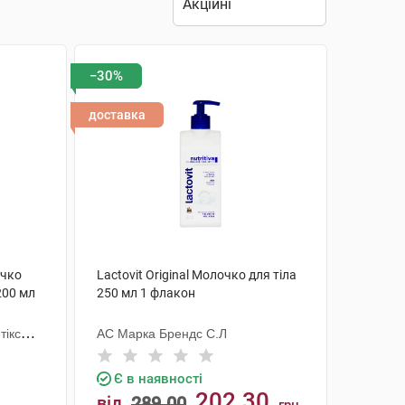
−30%
доставка
очко
Lactovit Original Молочко для тіла
200 мл
250 мл 1 флакон
тікс
АС Марка Брендс С.Л
Є в наявності
202.30
від
289.00