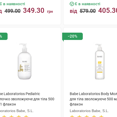
Є в наявності
Є в наявності
349.30
405.3
д
499.00
від
579.00
грн
КУПИТИ
КУПИТИ
%
−20%
e Laboratorios Pediatric
Babe Laboratorios Body Мо
лочко зволожуюче для тіла 500
для тіла зволожуюче 500 м
 1 флакон
флакон
oratorios Babe, S.L.
Laboratorios Babe, S.L.