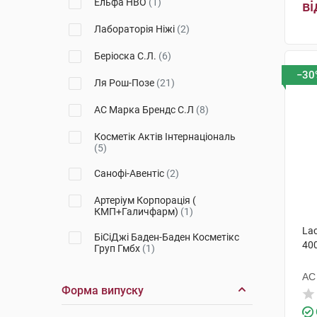
Ельфа НВО
(1)
ві
Sensifine
(1)
Лабораторія Ніжі
(2)
Xemose C8+
(1)
Беріоска С.Л.
(6)
−30
Exomega
(4)
Ля Рош-Позе
(21)
Xerial
(2)
АС Марка Брендс С.Л
(8)
Kertyol
(1)
Косметік Актів Інтернаціональ
(5)
Sebium
(1)
Санофі-Авентіс
(2)
XeraCalm A.D
(2)
Артеріум Корпорація (
Sunissime
(1)
КМП+Галичфарм)
(1)
Lac
Nuxuriance Ultra
БіСіДжі Баден-Баден Косметікс
(1)
40
Груп Гмбх
(1)
Ляборатуар SVR
(7)
АС
Форма випуску
Урьяж
(6)