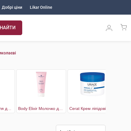
Добрі ціни
Likar Online
НАЙТИ
иколаєві
AP+M Бальзам для дуже сухої та схильної до атопії шкіри обличчя та тіла
Body Elixir Молочко для тіла Активний ліфтинг
Cerat Крем ліпідовідновлюючий насичений проти подразнення