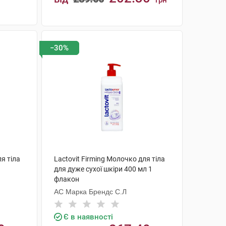
грн
КУПИТИ
−30%
ля тіла
Lactovit Firming Молочко для тіла
для дуже сухої шкіри 400 мл 1
флакон
АС Марка Брендс С.Л
Є в наявності