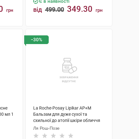
Є в наявності
0
349.30
від
499.00
грн
грн
КУПИТИ
−30%
исне
La Roche-Posay Lipikar AP+M
00 мл 1
Бальзам для дуже сухої та
схильної до атопії шкіри обличчя
та тіла 200 мл 1 туба
Ля Рош-Позе