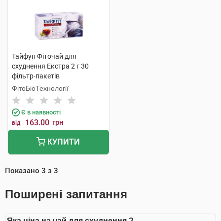
Тайфун Фіточай для
схуднення Екстра 2 г 30
фільтр-пакетів
ФітоБіоТехнології
Є в наявності
163.00
грн
від
КУПИТИ
Показано
3
з
3
Поширені запитання
Яка ціна на чай для схуднення ?