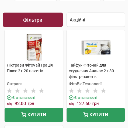
Фільтри
Ліктрави Фіточай Грація
Тайфун Фіточай для
Плюс 2 г 20 пакетів
схуднення Ананас 2 г 30
фільтр-пакетів
Ліктрави
ФітоБіоТехнології
Є в наявності
Є в наявності
92.00
грн
127.60
грн
від
від
КУПИТИ
КУПИТИ