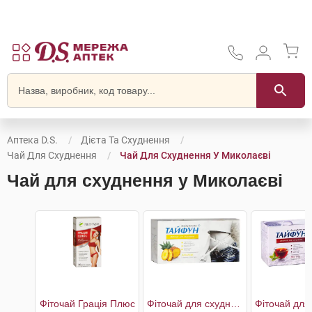
Аптека D.S.
Дієта Та Схуднення
Чай Для Схуднення
Чай Для Схуднення У Миколаєві
Чай для схуднення у Миколаєві
Фіточай Грація Плюс
Фіточай для схуднення Ананас