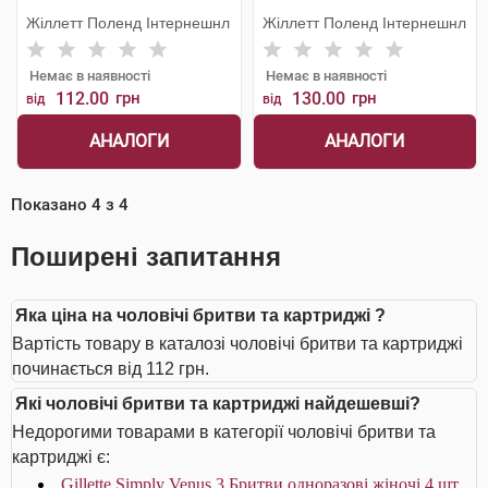
Жіллетт Поленд Інтернешнл
Жіллетт Поленд Інтернешнл
Немає в наявності
Немає в наявності
112.00
грн
130.00
грн
від
від
АНАЛОГИ
АНАЛОГИ
Показано
4
з
4
Поширені запитання
Яка ціна на чоловічі бритви та картриджі ?
Вартість товару в каталозі чоловічі бритви та картриджі
починається від 112 грн.
Які чоловічі бритви та картриджі найдешевші?
Недорогими товарами в категорії чоловічі бритви та
картриджі є:
Gillette Simply Venus 3 Бритви одноразові жіночі 4 шт