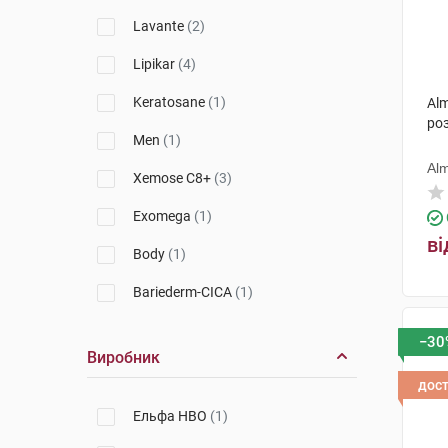
La Roche-Posay
(4)
Lavante
(2)
Nuxe
(3)
Lipikar
(4)
A-Derma
(1)
Keratosane
(1)
Alm
ро
Emolium
(3)
Men
(1)
Babe Laboratorios
(1)
Alm
Xemose C8+
(3)
Eucerin
(1)
Exomega
(1)
ві
Vichy
(1)
Body
(1)
Alma K.
(1)
Bariederm-CICA
(1)
Biotrade
(1)
Homme
(1)
−30
Виробник
Avene
(2)
DS
(1)
дос
SVR
(1)
Keratolin
(1)
Ельфа НВО
(1)
Pruriced
(1)