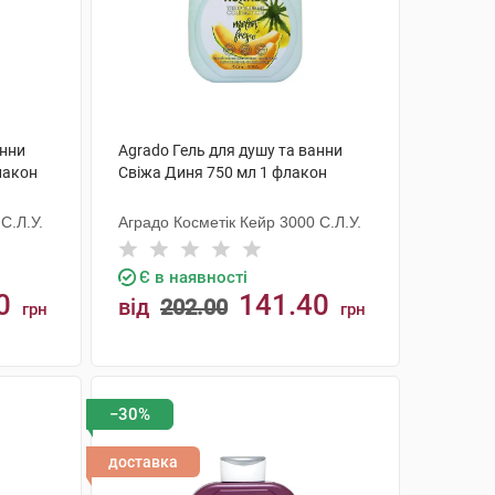
анни
Agrado Гель для душу та ванни
лакон
Свіжа Диня 750 мл 1 флакон
С.Л.У.
Аградо Косметік Кейр 3000 С.Л.У.
Є в наявності
0
141.40
від
202.00
грн
грн
КУПИТИ
−30%
доставка