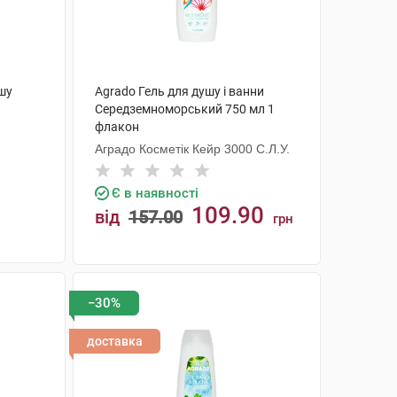
ушу
Agrado Гель для душу і ванни
Середземноморський 750 мл 1
флакон
Аградо Косметік Кейр 3000 С.Л.У.
Є в наявності
109.90
від
157.00
грн
КУПИТИ
−30%
доставка