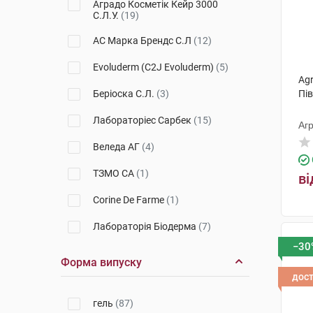
Аградо Косметік Кейр 3000
С.Л.У.
(19)
XeraCalm
(1)
АС Марка Брендс С.Л
(12)
XeraCalm A.D
(1)
Evoluderm (C2J Evoluderm)
(5)
Медова мрія
(1)
Agr
Беріоска С.Л.
(3)
Пі
Topialyse
(1)
Лабораторіес Сарбек
(15)
Агр
Веледа АГ
(4)
ТЗМО СА
(1)
ві
Corine De Farme
(1)
Лабораторія Біодерма
(7)
−30
Артеріум Корпорація (
Форма випуску
КМП+Галичфарм)
(1)
дос
Апівіта С.А.
(3)
гель
(87)