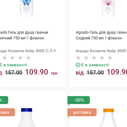
ado Гель для душу і ванни
Agrado Гель для душу і ван
внічний 750 мл 1 флакон
Східний 750 мл 1 флакон
адо Косметік Кейр 3000 С.Л.У.
Аградо Косметік Кейр 3000 
Є в наявності
Є в наявності
109.90
109.9
д
157.00
від
157.00
грн
КУПИТИ
КУПИТИ
%
−30%
тавка
доставка