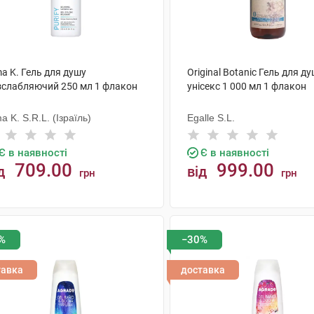
a K. Гель для душу
Original Botanic Гель для д
зслабляючий 250 мл 1 флакон
унісекс 1 000 мл 1 флакон
a K. S.R.L. (Ізраїль)
Egalle S.L.
Є в наявності
Є в наявності
709.00
999.00
д
від
грн
грн
КУПИТИ
КУПИТИ
%
−30%
тавка
доставка