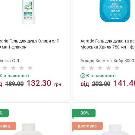
aria Гель для душу Оливи олії
Agrado Гель для душа та в
0 мл 1 флакон
Морська Хвиля 750 мл 1 ф
іоска С.Л.
Аградо Косметік Кейр 3000 
Є в наявності
Є в наявності
132.30
141.4
д
189.00
від
202.00
грн
КУПИТИ
КУПИТИ
%
−30%
тавка
доставка