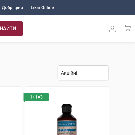
Добрі ціни
Likar Online
НАЙТИ
1+1=3