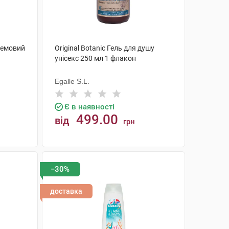
ремовий
Original Botanic Гель для душу
1
унісекс 250 мл 1 флакон
Egalle S.L.
Є в наявності
499.00
від
грн
КУПИТИ
−30%
доставка