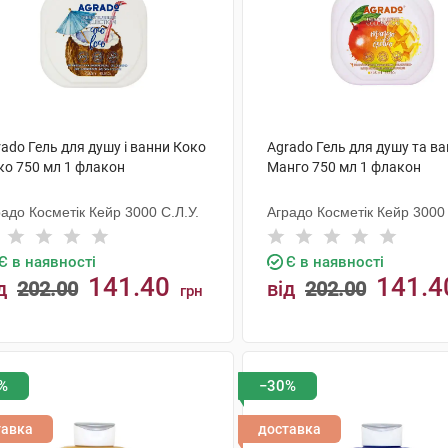
ado Гель для душу і ванни Коко
Agrado Гель для душу та в
ко 750 мл 1 флакон
Манго 750 мл 1 флакон
адо Косметік Кейр 3000 С.Л.У.
Аградо Косметік Кейр 3000 
Є в наявності
Є в наявності
141.40
141.4
д
202.00
від
202.00
грн
КУПИТИ
КУПИТИ
%
−30%
тавка
доставка