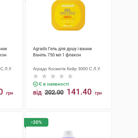
анни
Agrado Гель для душу і ванни
кон
Ваніль 750 мл 1 флакон
С.Л.У.
Аградо Косметік Кейр 3000 С.Л.У.
Є в наявності
0
141.40
від
202.00
грн
грн
КУПИТИ
−30%