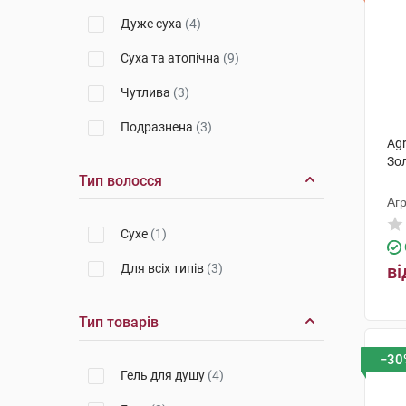
Дуже суха
(4)
Суха та атопічна
(9)
Чутлива
(3)
Подразнена
(3)
Agr
Зо
Тип волосся
Агр
Сухе
(1)
Для всіх типів
(3)
ві
Тип товарів
−30
Гель для душу
(4)