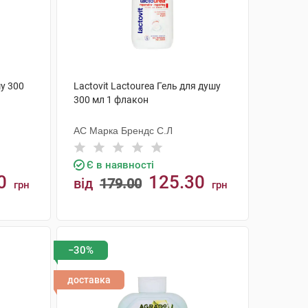
шу 300
Lactovit Lactourea Гель для душу
300 мл 1 флакон
АС Марка Брендс С.Л
Є в наявності
0
125.30
від
179.00
грн
грн
КУПИТИ
−30%
доставка