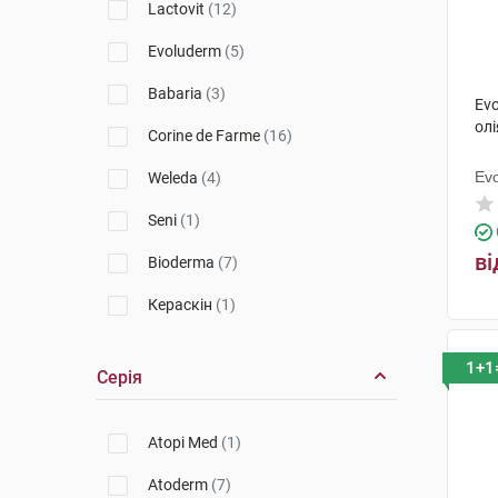
Lactovit
(12)
Evoluderm
(5)
Babaria
(3)
Evo
ол
Corine de Farme
(16)
Ev
Weleda
(4)
Seni
(1)
ві
Bioderma
(7)
Кераскін
(1)
Apivita
(3)
1+1
Серія
Physiogel
(1)
Original Botanic
(2)
Atopi Med
(1)
Uriage
(10)
Atoderm
(7)