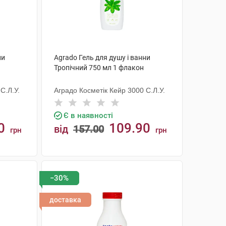
ни
Agrado Гель для душу і ванни
Тропічний 750 мл 1 флакон
С.Л.У.
Аградо Косметік Кейр 3000 С.Л.У.
Є в наявності
0
109.90
від
157.00
грн
грн
КУПИТИ
−30%
доставка