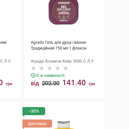
анни
Agrado Гель для душу і ванни
Традиційний 750 мл 1 флакон
С.Л.У.
Аградо Косметік Кейр 3000 С.Л.У.
Є в наявності
0
141.40
від
202.00
грн
грн
КУПИТИ
−30%
доставка