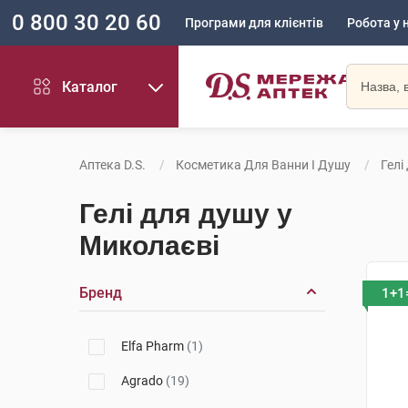
0 800 30 20 60
Програми для клієнтів
Робота у 
Каталог
Аптека D.S.
Косметика Для Ванни І Душу
Гелі
Гелі для душу у
Миколаєві
Бренд
1+1
Elfa Pharm
(1)
Agrado
(19)