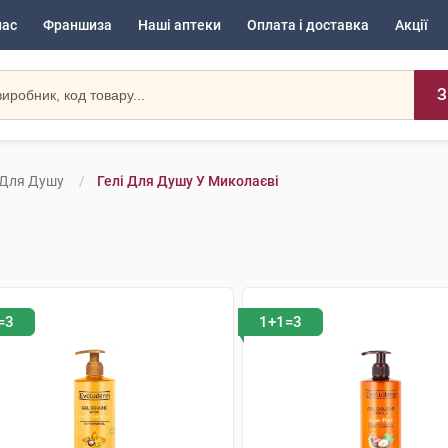
нас
Франшиза
Наші аптеки
Оплата і доставка
Акції
З
 Для Душу
Гелі Для Душу У Миколаєві
=3
1+1=3