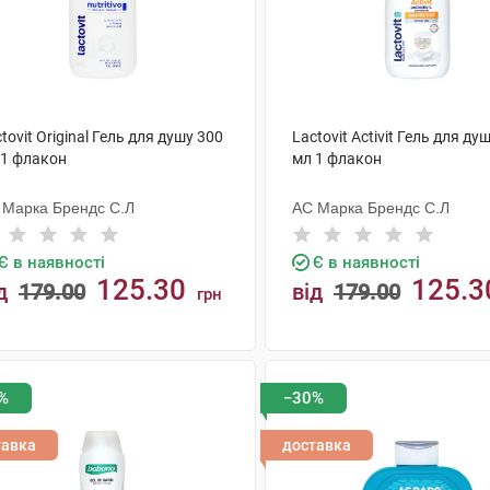
tovit Original Гель для душу 300
Lactovit Activit Гель для ду
 1 флакон
мл 1 флакон
 Марка Брендс С.Л
АС Марка Брендс С.Л
Є в наявності
Є в наявності
125.30
125.3
д
179.00
від
179.00
грн
КУПИТИ
КУПИТИ
%
−30%
тавка
доставка