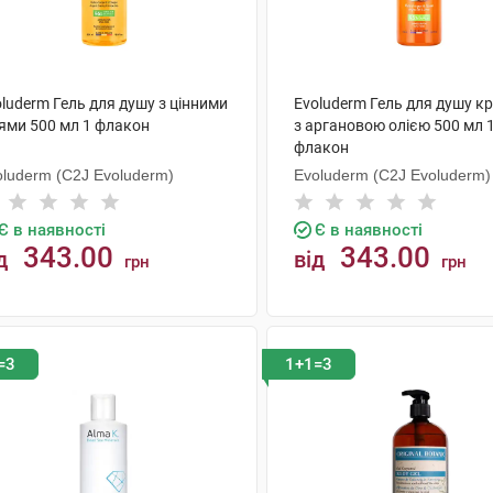
luderm Гель для душу з цінними
Evoluderm Гель для душу к
іями 500 мл 1 флакон
з аргановою олією 500 мл 
флакон
oluderm (C2J Evoluderm)
Evoluderm (C2J Evoluderm)
Є в наявності
Є в наявності
343.00
343.00
д
від
грн
грн
КУПИТИ
КУПИТИ
=3
1+1=3