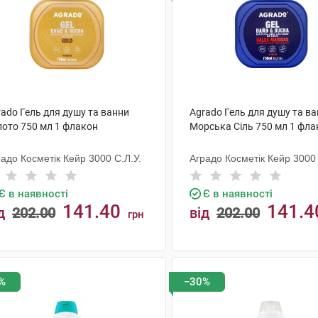
ado Гель для душу та ванни
Agrado Гель для душу та в
лото 750 мл 1 флакон
Морська Сіль 750 мл 1 фла
адо Косметік Кейр 3000 С.Л.У.
Аградо Косметік Кейр 3000 
Є в наявності
Є в наявності
141.40
141.4
д
202.00
від
202.00
грн
КУПИТИ
КУПИТИ
%
−30%