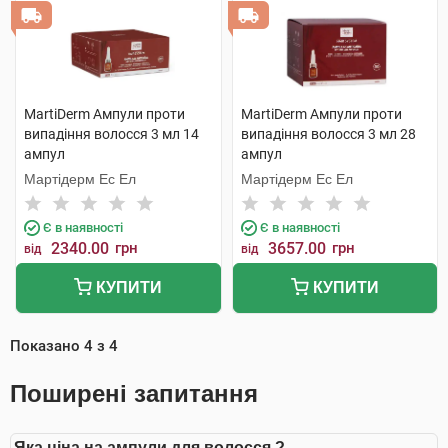
MartiDerm Ампули проти
MartiDerm Ампули проти
випадіння волосся 3 мл 14
випадіння волосся 3 мл 28
ампул
ампул
Мартідерм Ес Ел
Мартідерм Ес Ел
Є в наявності
Є в наявності
2340.00
грн
3657.00
грн
від
від
КУПИТИ
КУПИТИ
Показано
4
з
4
Поширені запитання
Яка ціна на ампули для волосся ?