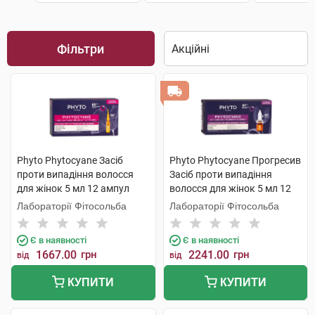
Фільтри
Phyto Phytocyane Засіб
Phyto Phytocyane Прогресив
проти випадіння волосся
Засіб проти випадіння
для жінок 5 мл 12 ампул
волосся для жінок 5 мл 12
ампул
Лабораторії Фітосольба
Лабораторії Фітосольба
Є в наявності
Є в наявності
1667.00
грн
2241.00
грн
від
від
КУПИТИ
КУПИТИ