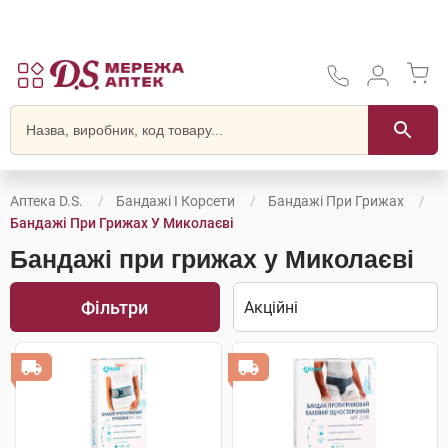
Аптека D.S.
Бандажі І Корсети
Бандажі При Грижах
Бандажі При Грижах У Миколаєві
Бандажі при грижах у Миколаєві
Фільтри