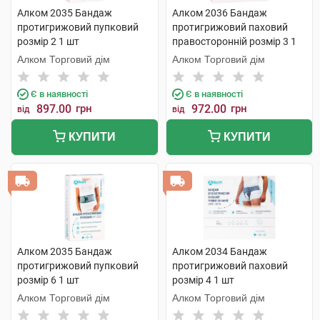
Алком 2035 Бандаж
Алком 2036 Бандаж
протигрижовий пупковий
протигрижовий паховий
розмір 2 1 шт
правосторонній розмір 3 1
шт
Алком Торговий дім
Алком Торговий дім
Є в наявності
Є в наявності
897.00
грн
972.00
грн
від
від
КУПИТИ
КУПИТИ
Алком 2035 Бандаж
Алком 2034 Бандаж
протигрижовий пупковий
протигрижовий паховий
розмір 6 1 шт
розмір 4 1 шт
Алком Торговий дім
Алком Торговий дім