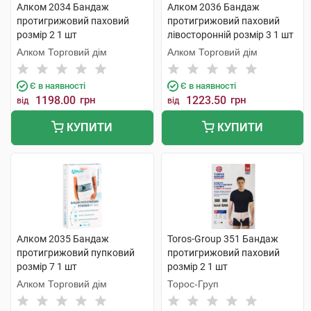
Алком 2034 Бандаж
Алком 2036 Бандаж
протигрижовий паховий
протигрижовий паховий
розмір 2 1 шт
лівосторонній розмір 3 1 шт
Алком Торговий дім
Алком Торговий дім
Є в наявності
Є в наявності
1198.00
грн
1223.50
грн
від
від
КУПИТИ
КУПИТИ
Алком 2035 Бандаж
Toros-Group 351 Бандаж
протигрижовий пупковий
протигрижовий паховий
розмір 7 1 шт
розмір 2 1 шт
Алком Торговий дім
Торос-Груп