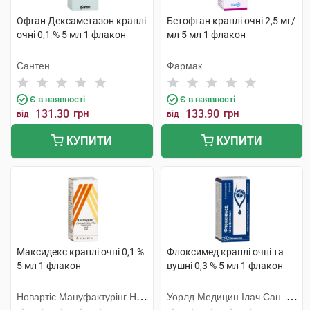
Офтан Дексаметазон краплі
Бетофтан краплі очні 2,5 мг/
очні 0,1 % 5 мл 1 флакон
мл 5 мл 1 флакон
Сантен
Фармак
Є в наявності
Є в наявності
131.30
грн
133.90
грн
від
від
КУПИТИ
КУПИТИ
Максидекс краплі очні 0,1 %
Флоксимед краплі очні та
5 мл 1 флакон
вушні 0,3 % 5 мл 1 флакон
Новартіс Мануфактурінг НВ,
Уорлд Медицин Ілач Сан. Ве