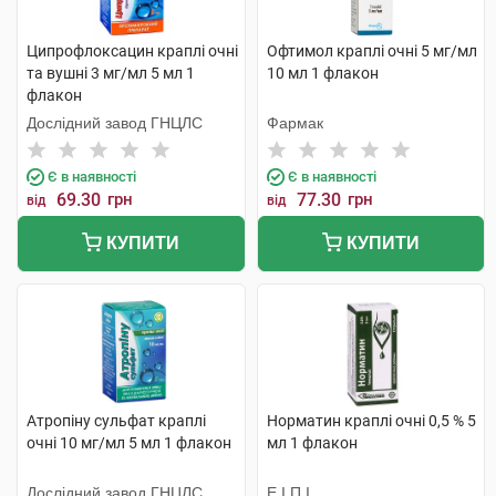
Ципрофлоксацин краплі очні
Офтимол краплі очні 5 мг/мл
та вушні 3 мг/мл 5 мл 1
10 мл 1 флакон
флакон
Дослідний завод ГНЦЛС
Фармак
Є в наявності
Є в наявності
69.30
грн
77.30
грн
від
від
КУПИТИ
КУПИТИ
Атропіну сульфат краплі
Норматин краплі очні 0,5 % 5
очні 10 мг/мл 5 мл 1 флакон
мл 1 флакон
Дослідний завод ГНЦЛС
Е.І.П.І.