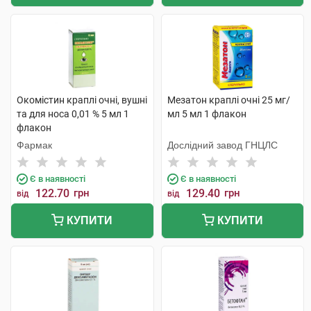
Окомістин краплі очні, вушні
Мезатон краплі очні 25 мг/
та для носа 0,01 % 5 мл 1
мл 5 мл 1 флакон
флакон
Фармак
Дослідний завод ГНЦЛС
Є в наявності
Є в наявності
122.70
грн
129.40
грн
від
від
КУПИТИ
КУПИТИ