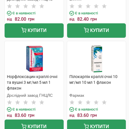
Є в наявності
Є в наявності
82.00
грн
82.40
грн
від
від
КУПИТИ
КУПИТИ
Норфлоксацин краплі очні
Пілокарпін краплі очні 10
та вушні 3 мг/мл 5 мл 1
мг/мл 10 мл 1 флакон
флакон
Дослідний завод ГНЦЛС
Фармак
Є в наявності
Є в наявності
83.60
грн
83.60
грн
від
від
КУПИТИ
КУПИТИ