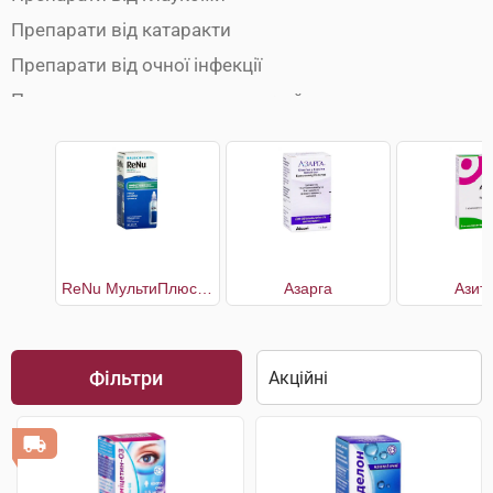
Препарати від катаракти
Препарати від очної інфекції
Препарати для зволоження очей
Розчини для лінз
ReNu МультиПлюс багатоцільовий розчин для контактних лінз
Азарга
Азит
Фільтри