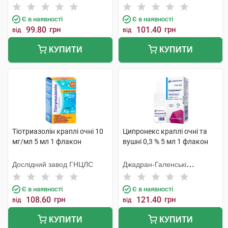
Тідж
Є в наявності
Є в наявності
99.80
грн
101.40
грн
від
від
КУПИТИ
КУПИТИ
Тіотриазолін краплі очні 10
Ципронекс краплі очні та
мг/мл 5 мл 1 флакон
вушні 0,3 % 5 мл 1 флакон
Дослідний завод ГНЦЛС
Джадран-Галенські
Лабораторій
Є в наявності
Є в наявності
108.60
грн
121.40
грн
від
від
КУПИТИ
КУПИТИ