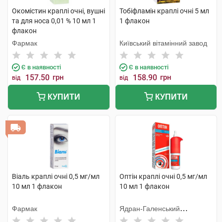
Окомістин краплі очні, вушні
Тобіфламін краплі очні 5 мл
та для носа 0,01 % 10 мл 1
1 флакон
флакон
Фармак
Київський вітамінний завод
Є в наявності
Є в наявності
157.50
грн
158.90
грн
від
від
КУПИТИ
КУПИТИ
Віаль краплі очні 0,5 мг/мл
Оптін краплі очні 0,5 мг/мл
10 мл 1 флакон
10 мл 1 флакон
Фармак
Ядран-Галенський
Лабораторій