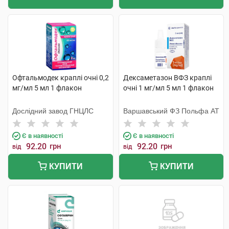
Офтальмодек краплі очні 0,2
Дексаметазон ВФЗ краплі
мг/мл 5 мл 1 флакон
очні 1 мг/мл 5 мл 1 флакон
Дослідний завод ГНЦЛС
Варшавський ФЗ Польфа АТ
Є в наявності
Є в наявності
92.20
грн
92.20
грн
від
від
КУПИТИ
КУПИТИ