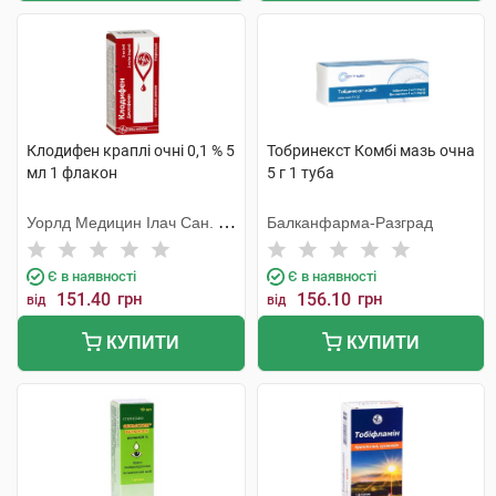
Клодифен краплі очні 0,1 % 5
Тобринекст Комбі мазь очна
мл 1 флакон
5 г 1 туба
Уорлд Медицин Ілач Сан. Ве
Балканфарма-Разград
Тідж
Є в наявності
Є в наявності
151.40
грн
156.10
грн
від
від
КУПИТИ
КУПИТИ