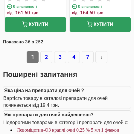
Є в наявності
Є в наявності
161.60
грн
164.60
грн
від
від
КУПИТИ
КУПИТИ
Показано
36
з
252
1
2
3
4
7
›
Поширені запитання
Яка ціна на препарати для очей ?
Вартість товару в каталозі препарати для очей
починається від 19.4 грн.
Які препарати для очей найдешевші?
Недорогими товарами в категорії препарати для очей є:
Левоміцетин-ОЗ краплі очні 0,25 % 5 мл 1 флакон