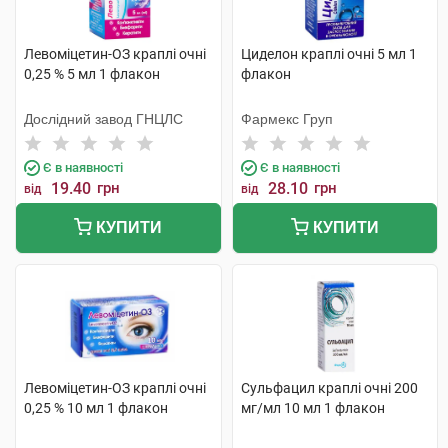
Левоміцетин-ОЗ краплі очні
Циделон краплі очні 5 мл 1
0,25 % 5 мл 1 флакон
флакон
Дослідний завод ГНЦЛС
Фармекс Груп
Є в наявності
Є в наявності
19.40
грн
28.10
грн
від
від
КУПИТИ
КУПИТИ
Левоміцетин-ОЗ краплі очні
Сульфацил краплі очні 200
0,25 % 10 мл 1 флакон
мг/мл 10 мл 1 флакон