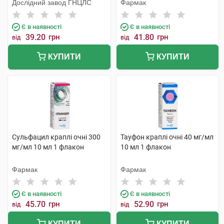
Дослідний завод ГНЦЛС
Фармак
Є в наявності
Є в наявності
39.20
грн
41.80
грн
від
від
КУПИТИ
КУПИТИ
Сульфацил краплі очні 300
Тауфон краплі очні 40 мг/мл
мг/мл 10 мл 1 флакон
10 мл 1 флакон
Фармак
Фармак
Є в наявності
Є в наявності
45.70
грн
52.90
грн
від
від
КУПИТИ
КУПИТИ