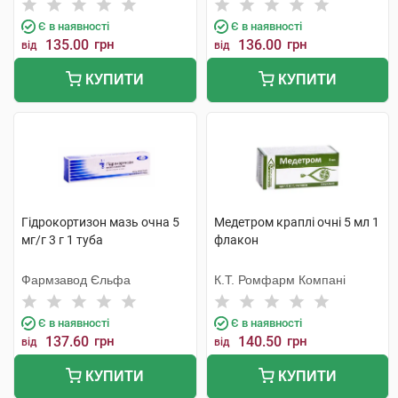
Бельгія
Тідж
Є в наявності
Є в наявності
135.00
грн
136.00
грн
від
від
КУПИТИ
КУПИТИ
Гідрокортизон мазь очна 5
Медетром краплі очні 5 мл 1
мг/г 3 г 1 туба
флакон
Фармзавод Єльфа
К.Т. Ромфарм Компані
Є в наявності
Є в наявності
137.60
грн
140.50
грн
від
від
КУПИТИ
КУПИТИ