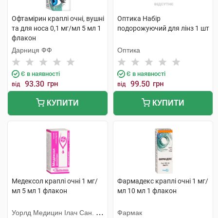
Офтамірин краплі очні, вушні
Оптика Набір
та для носа 0,1 мг/мл 5 мл 1
подорожуючий для лінз 1 шт
флакон
Дарниця ФФ
Оптика
Є в наявності
Є в наявності
93.30
грн
99.50
грн
від
від
КУПИТИ
КУПИТИ
Медексол краплі очні 1 мг/
Фармадекс краплі очні 1 мг/
мл 5 мл 1 флакон
мл 10 мл 1 флакон
Уорлд Медицин Ілач Сан. Ве
Фармак