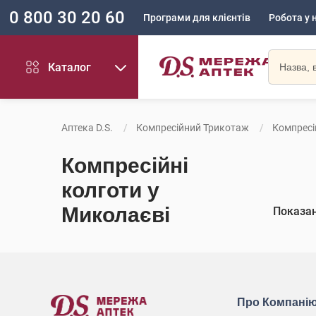
0 800 30 20 60
Програми для клієнтів
Робота у 
Каталог
Аптека D.S.
Компресійний Трикотаж
Компресі
Компресійні
колготи у
Миколаєві
Показа
Про Компані