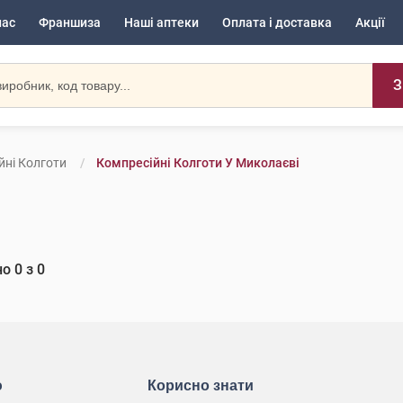
нас
Франшиза
Наші аптеки
Оплата і доставка
Акції
З
йні Колготи
Компресійні Колготи У Миколаєві
но
0
з
0
ю
Корисно знати