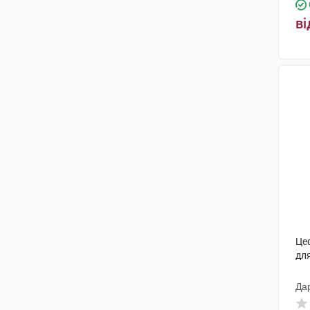
Меркле
(1)
ві
Мепро Фармасьютикалс Пріват
(1)
Глаксо Оперейшнс
(4)
Венус Ремедіс Лімітед
(8)
Гедеон Ріхтер
(2)
С.К.Сандоз
(6)
Нектар Лайфсайнсіз
(6)
Свісс Перентералс
(5)
Евертоджен Лайф Саєнсиз
(4)
Це
Кусум Фарм
(1)
для
Польфарма
(1)
Да
Медокемі
(10)