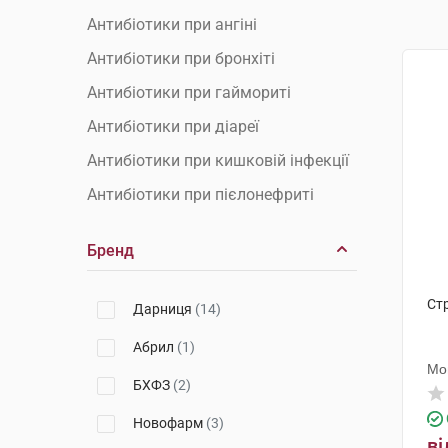
Антибіотики при ангіні
Антибіотики при бронхіті
Антибіотики при гаймориті
Антибіотики при діареї
Антибіотики при кишковій інфекції
Антибіотики при пієлонефриті
Антибіотики при пневмонії
Бренд
Антибіотики при циститі
Антибіотики у стоматології
Ст
Дарниця
(14)
Антибіотики широкого спектра
Абрил
(1)
Мо
БХФЗ
(2)
Новофарм
(3)
ві