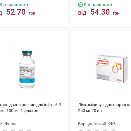
Є в наявності
Є в наявності
52.70
54.30
д
від
грн
грн
КУПИТИ
КУПИТИ
ронідазол розчин для інфузій 5
Лінкоміцину гідрохлорид к
/мл 100 мл 1 флакон
250 мг 20 шт
ія-Фарм
Борщагівський ХФЗ