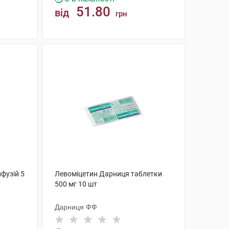
51.80
від
грн
КУПИТИ
фузій 5
Левоміцетин Дарниця таблетки
500 мг 10 шт
Дарниця ФФ