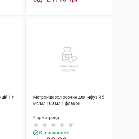
грн
КУПИТИ
цій 1 г
Метронідазол розчин для інфузій 5
мг/мл 100 мл 1 флакон
Фарматрейд
Є в наявності