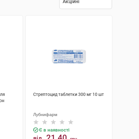
для
Стрептоцид таблетки 300 мг 10 шт
кон
Лубнифарм
Є в наявності
21.40
від