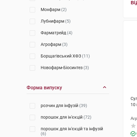
ві
Юрія-Фарм
(2)
Монфарм
(2)
Гетеро
(1)
Лубнифарм
(5)
КРКА
(1)
Фарматрейд
(4)
Агрофарм
(3)
Борщагівський ХФЗ
(11)
Новофарм-Біосинтез
(3)
Сандоз
(15)
Форма випуску
Інфузія
(9)
Су
Адамед Фарма
(3)
10
розчин для інфузій
(39)
Юрія-Фарм
(12)
порошок для ін'єкцій
(72)
Аг
Вітаміни
(2)
порошок для ін'єкцій та інфузій
(6)