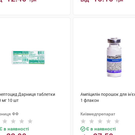
грн
грн
КУПИТИ
КУПИТИ
рептоцид Дарниця таблетки
Ампіцилін порошок для ін'єк
 мг 10 шт
1 флакон
рниця ФФ
Київмедпрепарат
Є в наявності
Є в наявності