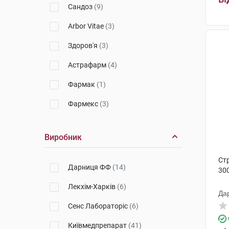
Сандоз
(9)
Arbor Vitae
(3)
Здоров'я
(3)
Астрафарм
(4)
Фармак
(1)
Фармекс
(3)
Тева
(2)
Виробник
Ріхтер
(2)
Ст
Сперко
(1)
Дарниця ФФ
(14)
300
Ананта
(1)
Лекхім-Харків
(6)
Да
Віста
(10)
Сенс Лабораторіс
(6)
Інфузія
(1)
Київмедпрепарат
(41)