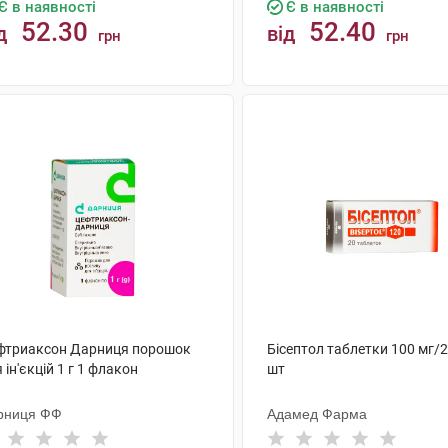
Є в наявності
Є в наявності
52.30
52.40
д
від
грн
грн
КУПИТИ
КУПИТИ
фтриаксон Дарниця порошок
Бісептол таблетки 100 мг/2
 ін'єкцій 1 г 1 флакон
шт
рниця ФФ
Адамед Фарма