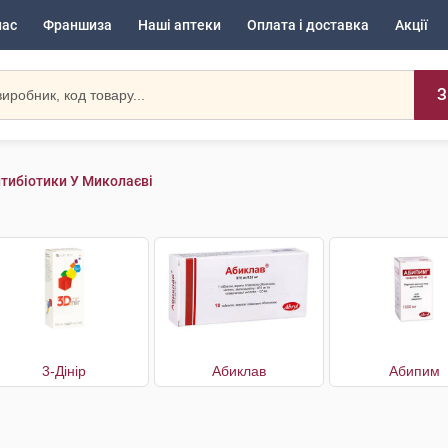
нас
Франшиза
Наші аптеки
Оплата і доставка
Акції
З
тибіотики У Миколаєві
3-Дінір
Абиклав
Абипим