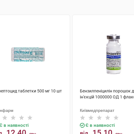
рептоцид таблетки 500 мг 10 шт
Бензилпеніцилін порошок 
ін'єкцій 1000000 ОД 1 фла
нфарм
Київмедпрепарат
Є в наявності
Є в наявності
12.40
15.10
д
від