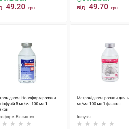
49.20
49.70
д
від
грн
грн
КУПИТИ
КУПИТИ
тронідазол Новофарм розчин
Метронідазол розчин для ін
 інфузій 5 мг/мл 100 мл 1
мг/мл 100 мл 1 флакон
акон
вофарм-Біосинтез
Інфузія