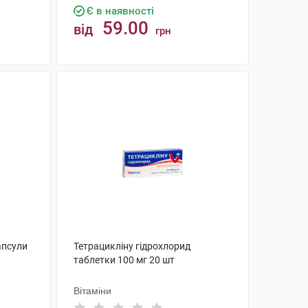
Є в наявності
59.00
від
грн
КУПИТИ
апсули
Тетрацикліну гідрохлорид
таблетки 100 мг 20 шт
Вітаміни