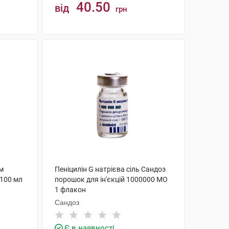
40.50
від
грн
КУПИТИ
м
Пеніцилін G натрієва сіль Сандоз
 100 мл
порошок для ін'єкцій 1000000 МО
1 флакон
Сандоз
Є в наявності