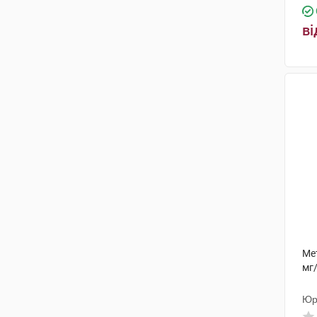
СмітКляйн Бічем
ві
Фармасьютикалс
(4)
ЕйСіЕс Добфар С.П.А.
(2)
Ауробіндо Фарма Лімітед - Юніт
ІV
(5)
ДКП Фармацевтична фабрика
(1)
Біофарма Ілач
(1)
Сперко Україна
(4)
Д-р Редді'с Лабораторіс
(2)
Сімпекс Фарма
(1)
Мет
мг
Лабораторія Бейлі-креат-
Вернуйє
(1)
Юр
Астеллас Фарма Юроп
(3)