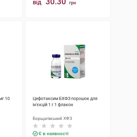
30.30
від
грн
КУПИТИ
мг 10
Цефотаксим БХФЗ порошок для
ін'єкцій 1 г 1 флакон
Борщагівський ХФЗ
Є в наявності