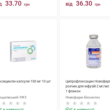
33.70
36.30
д
від
грн
грн
КУПИТИ
КУПИТИ
ксициклін капсули 100 мг 10 шт
Ципрофлоксацин Новофар
розчин для інфузій 2 мг/мл
1 флакон
рщагівський ХФЗ
Новофарм-Біосинтез
Є в наявності
Є в наявності