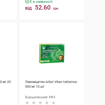
Є в наявності
52.60
від
грн
КУПИТИ
0 мг 20
Левоміцетин Arbor Vitae таблетки
500 мг 10 шт
Борщагівський ХФЗ