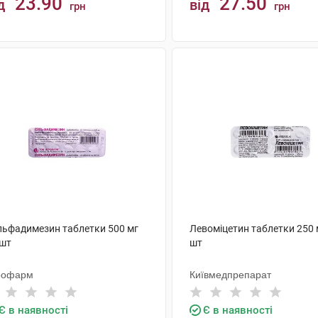
23.90
27.50
д
від
грн
грн
КУПИТИ
КУПИТИ
льфадимезин таблетки 500 мг
Левоміцетин таблетки 250 
 шт
шт
рофарм
Київмедпрепарат
Є в наявності
Є в наявності