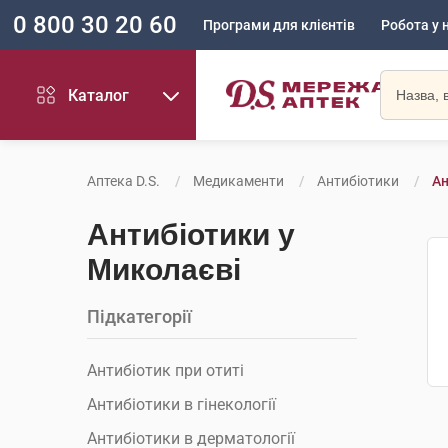
0 800 30 20 60
Програми для клієнтів
Робота у 
Каталог
Аптека D.S.
Медикаменти
Антибіотики
Ан
Антибіотики у
Миколаєві
Підкатегорії
Антибіотик при отиті
Антибіотики в гінекології
Антибіотики в дерматології