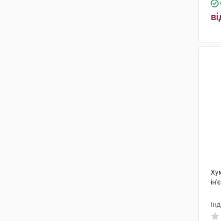
ві
Ху
ін'
Ін