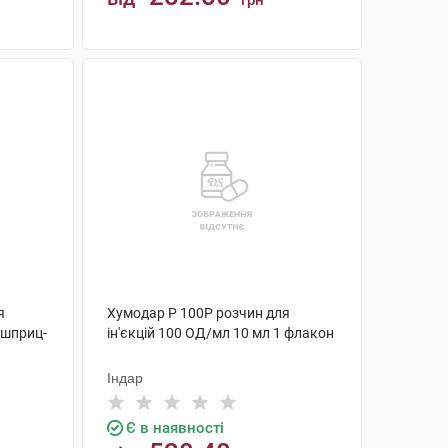
грн
КУПИТИ
я
Хумодар Р 100Р розчин для
1 шприц-
ін'єкцій 100 ОД/мл 10 мл 1 флакон
Індар
Є в наявності