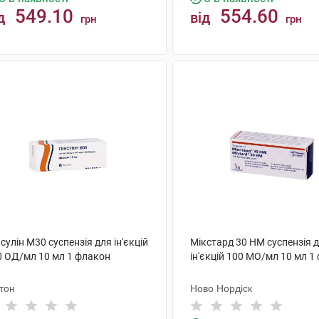
549.10
554.60
д
від
грн
грн
КУПИТИ
КУПИТИ
сулін М30 суспензія для ін'єкцій
Мікстард 30 НМ суспензія 
0 ОД/мл 10 мл 1 флакон
ін'єкцій 100 МО/мл 10 мл 1
тон
Ново Нордіск