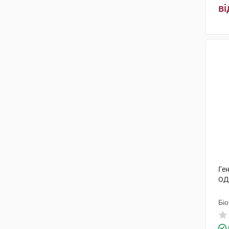
ві
Ген
ОД
Біо