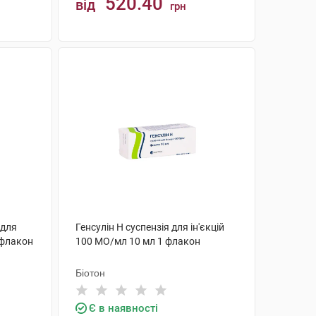
520.40
від
грн
КУПИТИ
 для
Генсулін Н суспензія для ін'єкцій
 флакон
100 МО/мл 10 мл 1 флакон
Біотон
Є в наявності