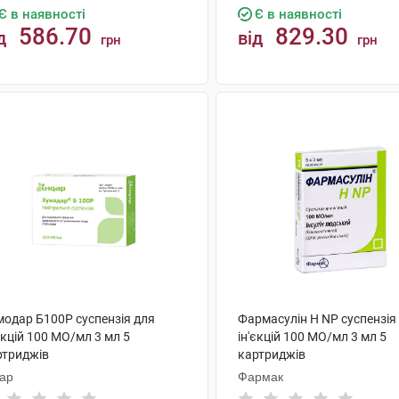
Є в наявності
Є в наявності
586.70
829.30
д
від
грн
грн
КУПИТИ
КУПИТИ
модар Б100Р суспензія для
Фармасулін H NP суспензія
єкцій 100 МО/мл 3 мл 5
ін'єкцій 100 МО/мл 3 мл 5
ртриджів
картриджів
дар
Фармак