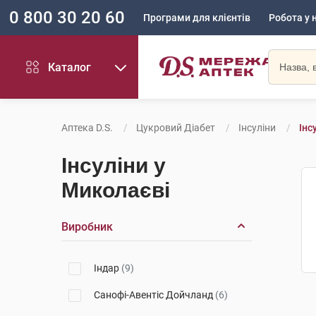
0 800 30 20 60
Програми для клієнтів
Робота у 
Каталог
Аптека D.S.
Цукровий Діабет
Інсуліни
Інс
Інсуліни у
Миколаєві
Виробник
Індар
(9)
Санофі-Авентіс Дойчланд
(6)