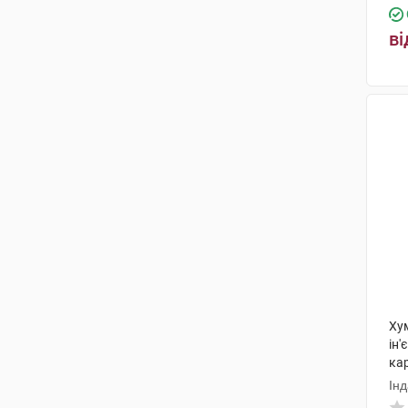
ві
Ху
ін'
ка
Ін