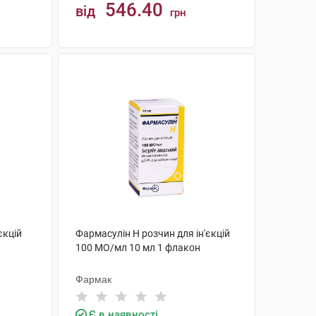
546.40
від
грн
КУПИТИ
єкцій
Фармасулін H розчин для ін'єкцій
100 МО/мл 10 мл 1 флакон
Фармак
Є в наявності