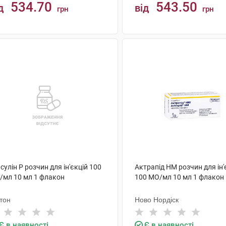
534.70
543.50
д
від
грн
грн
КУПИТИ
КУПИТИ
сулін Р розчин для ін'єкцій 100
Актрапід НМ розчин для ін'
/мл 10 мл 1 флакон
100 МО/мл 10 мл 1 флакон
тон
Ново Нордіск
Є в наявності
Є в наявності