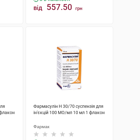
557.50
від
грн
КУПИТИ
для
Фармасулін H 30/70 суспензія для
 флакон
ін'єкцій 100 МО/мл 10 мл 1 флакон
Фармак