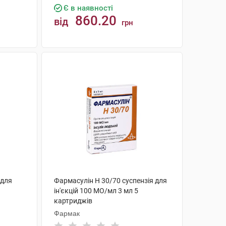
Є в наявності
860.20
від
грн
КУПИТИ
 для
Фармасулін Н 30/70 суспензія для
ін'єкцій 100 МО/мл 3 мл 5
картриджів
Фармак