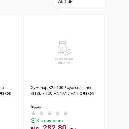
ля
Хумодар К25 100Р суспензія для
флакон
ін'єкцій 100 МО/мл 5 мл 1 флакон
Індар
Є в наявності
282.80
від