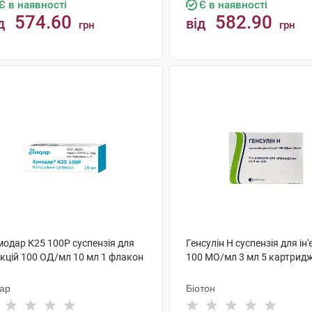
Є в наявності
Є в наявності
574.60
582.90
д
від
грн
грн
КУПИТИ
КУПИТИ
модар К25 100Р суспензія для
Генсулін Н суспензія для ін'
єкцій 100 ОД/мл 10 мл 1 флакон
100 МО/мл 3 мл 5 картридж
дар
Біотон