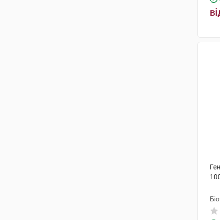
ві
Ген
10
Біо