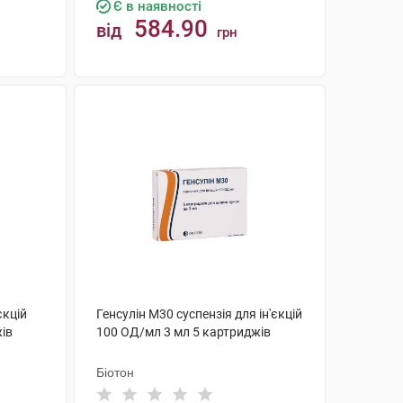
Є в наявності
584.90
від
грн
КУПИТИ
єкцій
Генсулін М30 суспензія для ін'єкцій
ів
100 ОД/мл 3 мл 5 картриджів
Біотон