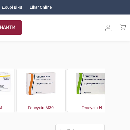
Добрі ціни
Likar Online
НАЙТИ
М
Генсулін М30
Генсулін Н