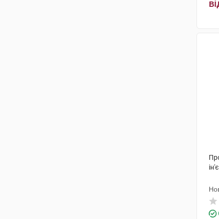
ві
Пр
ін'
Но