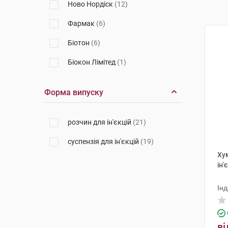
Ново Нордіск
(12)
Фармак
(6)
Біотон
(6)
Біокон Лімітед
(1)
Форма випуску
розчин для ін'єкцій
(21)
суспензія для ін'єкцій
(19)
Ху
ін'
Ін
ві