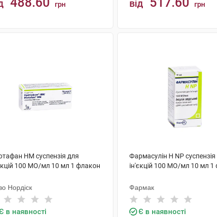
488.60
517.60
д
від
грн
грн
КУПИТИ
КУПИТИ
отафан НМ суспензія для
Фармасулін H NP суспензія
єкцій 100 МО/мл 10 мл 1 флакон
ін'єкцій 100 МО/мл 10 мл 1
во Нордіск
Фармак
Є в наявності
Є в наявності