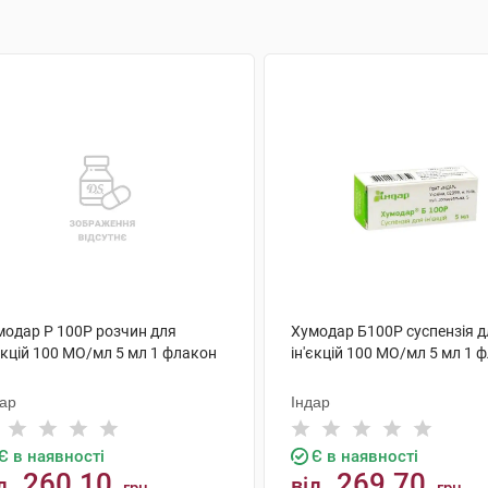
модар Р 100Р розчин для
Хумодар Б100Р суспензія д
єкцій 100 МО/мл 5 мл 1 флакон
ін'єкцій 100 МО/мл 5 мл 1 
дар
Індар
Є в наявності
Є в наявності
260.10
269.70
д
від