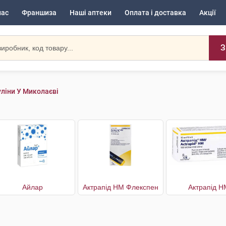
нас
Франшиза
Наші аптеки
Оплата і доставка
Акції
З
уліни У Миколаєві
Айлар
Актрапід HM Флекспен
Актрапід Н