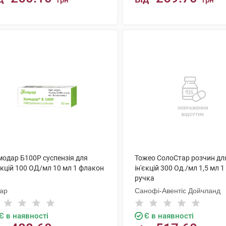
грн
грн
КУПИТИ
КУПИТИ
модар Б100Р суспензія для
Тожео СолоСтар розчин дл
єкцій 100 ОД/мл 10 мл 1 флакон
ін'єкцій 300 Од./мл 1,5 мл 
ручка
дар
Санофі-Авентіс Дойчланд
Є в наявності
Є в наявності