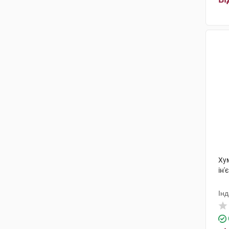
Ху
ін'
Ін