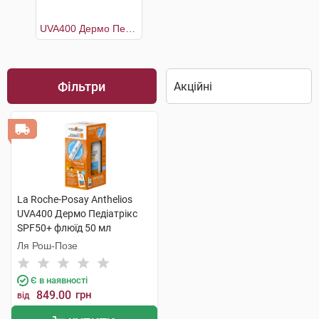
UVA400 Дермо Педіатрікс SPF50+ флюїд 50 мл +Термальна вода 50 мл
Фільтри
La Roche-Posay Anthelios
UVA400 Дермо Педіатрікс
SPF50+ флюїд 50 мл
+Термальна вода 50 мл 1
Ля Рош-Позе
набір
Є в наявності
849.00
грн
від