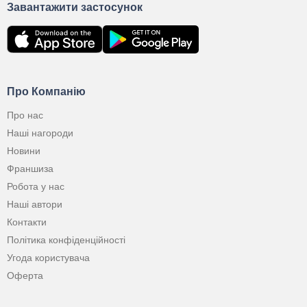
Завантажити застосунок
Про Компанію
Про нас
Наші нагороди
Новини
Франшиза
Робота у нас
Наші автори
Контакти
Політика конфіденційності
Угода користувача
Оферта