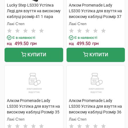
Lucky Step LS330 Устілка
Алком Promenade Lady
Леді для взуття на високому
LS330 Устілка для взуття на
каблуці розмір 41 1 пара
високому каблуці Розмір 37
1 пара
Лакі Степ
Лакі Степ
Є в наявності
Є в наявності
499.50
грн
499.50
грн
від
від
КУПИТИ
КУПИТИ
Алком Promenade Lady
Алком Promenade Lady
LS330 Устілка для взуття на
LS330 Устілка для взуття на
високому каблуці Розмір 35
високому каблуці Розмір 36
1 пара
1 пара
Лакі Степ
Лакі Степ