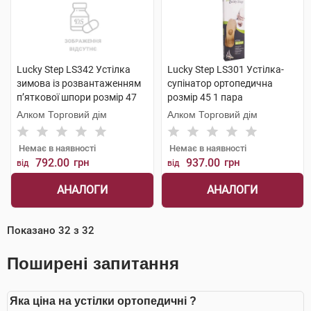
Lucky Step LS342 Устілка
Lucky Step LS301 Устілка-
зимова із розвантаженням
супінатор ортопедична
п’яткової шпори розмір 47
розмір 45 1 пара
білий 1 пара
Алком Торговий дім
Алком Торговий дім
Немає в наявності
Немає в наявності
792.00
грн
937.00
грн
від
від
АНАЛОГИ
АНАЛОГИ
Показано
32
з
32
Поширені запитання
Яка ціна на устілки ортопедичні ?