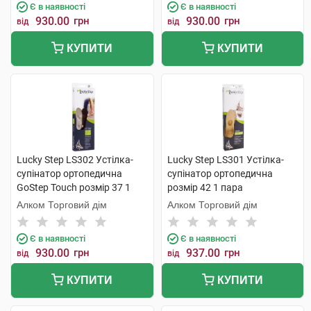
Є в наявності
Є в наявності
930.00
грн
930.00
грн
від
від
КУПИТИ
КУПИТИ
Lucky Step LS302 Устілка-
Lucky Step LS301 Устілка-
супінатор ортопедична
супінатор ортопедична
GoStep Touch розмір 37 1
розмір 42 1 пара
пара
Алком Торговий дім
Алком Торговий дім
Є в наявності
Є в наявності
930.00
грн
937.00
грн
від
від
КУПИТИ
КУПИТИ