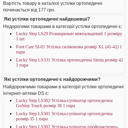
Вартість товару в каталозі устілки ортопедичні
починається від 177 грн.
Які устілки ортопедичні найдешевші?
Недорогими товарами в категорії устілки ортопедичні є:
Lucky Step LS29 Розширювач міжпальцевий 1 розміру
1 шт
Foot Care SI-01 Устілка силіконова розмір XL (41-42) 1
пара
Lucky Step LS331 Устілка ортопедична Siesta розмір 42
1 пара
Які устілки ортопедичні є найдорожчими?
Найдорожчими товарами в категорії устілки ортопедичні
інтернет-аптеки DS є:
Lucky Step LS302 Устілка-супінатор ортопедична
GoStep Touch розмір 38 1 пара
Lucky Step LS301 Устілка-супінатор ортопедична
розмір 35 1 пара
Lucky Step LS302 Устілка-супінатор профілактично-