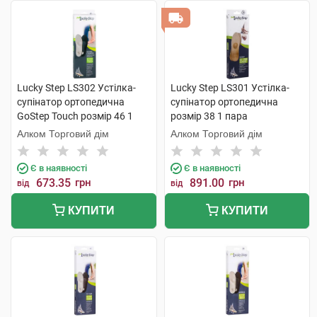
Lucky Step LS302 Устілка-
Lucky Step LS301 Устілка-
супінатор ортопедична
супінатор ортопедична
GoStep Touch розмір 46 1
розмір 38 1 пара
пара
Алком Торговий дім
Алком Торговий дім
Є в наявності
Є в наявності
673.35
грн
891.00
грн
від
від
КУПИТИ
КУПИТИ