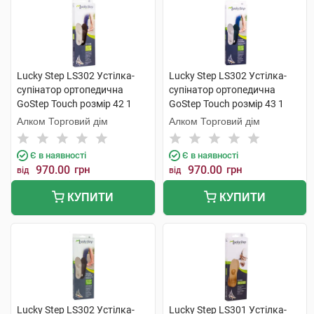
Lucky Step LS302 Устілка-
Lucky Step LS302 Устілка-
супінатор ортопедична
супінатор ортопедична
GoStep Touch розмір 42 1
GoStep Touch розмір 43 1
пара
пара
Алком Торговий дім
Алком Торговий дім
Є в наявності
Є в наявності
970.00
грн
970.00
грн
від
від
КУПИТИ
КУПИТИ
Lucky Step LS302 Устілка-
Lucky Step LS301 Устілка-