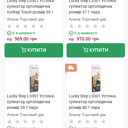
Lucky Step LS301 Устілка-
Lucky Step LS301 Устілка-
супінатор ортопедична
супінатор ортопедична
GoStep Touch розмір 36 1
розмір 37 1 пара
пара
Алком Торговий дім
Алком Торговий дім
Є в наявності
Є в наявності
969.00
грн
970.00
грн
від
від
КУПИТИ
КУПИТИ
Lucky Step LS301 Устілка-
Lucky Step LS301 Устілка-
супінатор ортопедична
супінатор ортопедична
розмір 39 1 пара
розмір 40 1 пара
Алком Торговий дім
Алком Торговий дім