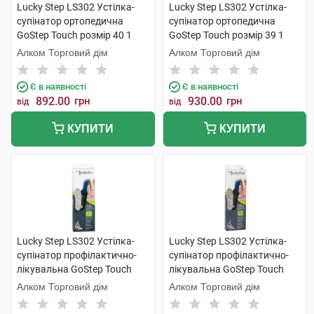
Lucky Step LS302 Устілка-
Lucky Step LS302 Устілка-
супінатор ортопедична
супінатор ортопедична
GoStep Touch розмір 40 1
GoStep Touch розмір 39 1
пара
пара
Алком Торговий дім
Алком Торговий дім
Є в наявності
Є в наявності
892.00
грн
930.00
грн
від
від
КУПИТИ
КУПИТИ
Lucky Step LS302 Устілка-
Lucky Step LS302 Устілка-
супінатор профілактично-
супінатор профілактично-
лікувальна GoStep Touch
лікувальна GoStep Touch
розмір 35 1 пара
розмір 36 1 пара
Алком Торговий дім
Алком Торговий дім