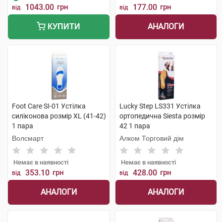
1043.00
грн
177.00
грн
від
від
АНАЛОГИ
КУПИТИ
Foot Care SI-01 Устілка
Lucky Step LS331 Устілка
силіконова розмір XL (41-42)
ортопедична Siesta розмір
1 пара
42 1 пара
Волсмарт
Алком Торговий дім
Немає в наявності
Немає в наявності
353.10
грн
428.00
грн
від
від
АНАЛОГИ
АНАЛОГИ