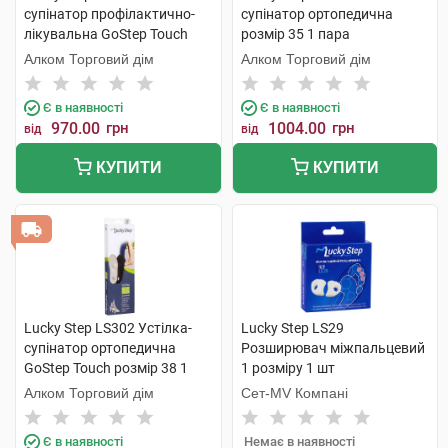
супінатор профілактично-
супінатор ортопедична
лікувальна GoStep Touch
розмір 35 1 пара
розмір 44 1 пара
Алком Торговий дім
Алком Торговий дім
Є в наявності
Є в наявності
970.00
грн
1004.00
грн
від
від
КУПИТИ
КУПИТИ
Lucky Step LS302 Устілка-
Lucky Step LS29
супінатор ортопедична
Розширювач міжпальцевий
GoStep Touch розмір 38 1
1 розміру 1 шт
пара
Алком Торговий дім
Сет-MV Компані
Є в наявності
Немає в наявності