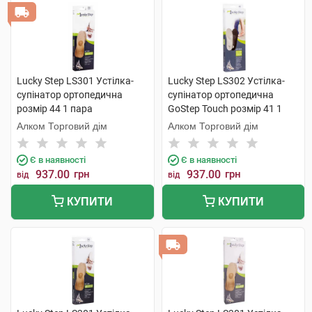
Lucky Step LS301 Устілка-
Lucky Step LS302 Устілка-
супінатор ортопедична
супінатор ортопедична
розмір 44 1 пара
GoStep Touch розмір 41 1
пара
Алком Торговий дім
Алком Торговий дім
Є в наявності
Є в наявності
937.00
грн
937.00
грн
від
від
КУПИТИ
КУПИТИ