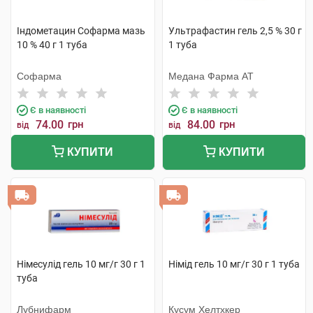
Індометацин Софарма мазь
Ультрафастин гель 2,5 % 30 г
10 % 40 г 1 туба
1 туба
Софарма
Медана Фарма АТ
Є в наявності
Є в наявності
74.00
грн
84.00
грн
від
від
КУПИТИ
КУПИТИ
Німесулід гель 10 мг/г 30 г 1
Німід гель 10 мг/г 30 г 1 туба
туба
Лубнифарм
Кусум Хелтхкер