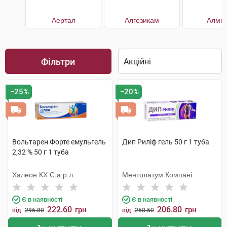
Аертал
Алгезикам
Алмір
Фільтри
−25%
−20%
Вольтарен Форте емульгель
Дип Риліф гель 50 г 1 туба
2,32 % 50 г 1 туба
Халеон КХ С.а.р.л.
Ментолатум Компані
Є в наявності
Є в наявності
222.60
206.80
грн
грн
від
296.80
від
258.50