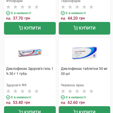
Фітофарм
Тернофарм
Є в наявності
Є в наявності
37.70
грн
44.20
грн
від
від
КУПИТИ
КУПИТИ
Диклофенак Здоров'я гель 1
Диклофенак таблетки 50 мг
% 50 г 1 туба
30 шт
Здоров'я ФК
Червона зірка
Є в наявності
Є в наявності
53.40
грн
62.60
грн
від
від
КУПИТИ
КУПИТИ