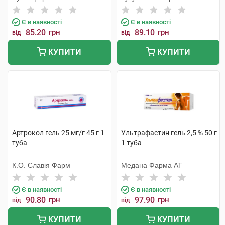
Є в наявності
Є в наявності
85.20
грн
89.10
грн
від
від
КУПИТИ
КУПИТИ
Артрокол гель 25 мг/г 45 г 1
Ультрафастин гель 2,5 % 50 г
туба
1 туба
К.О. Славія Фарм
Медана Фарма АТ
Є в наявності
Є в наявності
90.80
грн
97.90
грн
від
від
КУПИТИ
КУПИТИ