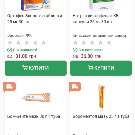
Ортофен Здоров'я таблетки
Натрію диклофенак-КВ
25 мг 30 шт
капсули 25 мг 30 шт
Здоров'я ФК
Київський вітамінний завод
Є в наявності
Є в наявності
31.00
грн
36.80
грн
від
від
КУПИТИ
КУПИТИ
Бом-Бенге мазь 30 г 1 туба
Бороментол мазь 25 г 1 туба