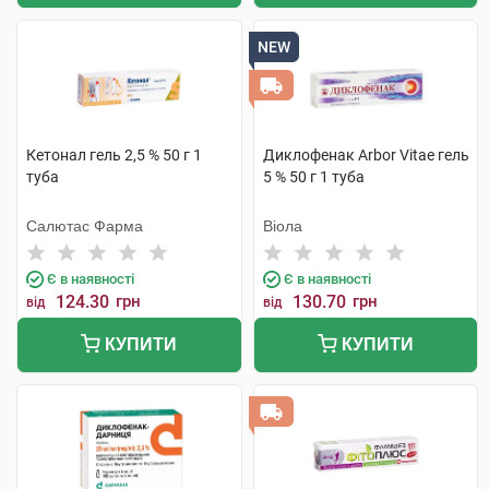
NEW
Кетонал гель 2,5 % 50 г 1
Диклофенак Arbor Vitae гель
туба
5 % 50 г 1 туба
Салютас Фарма
Віола
Є в наявності
Є в наявності
124.30
грн
130.70
грн
від
від
КУПИТИ
КУПИТИ