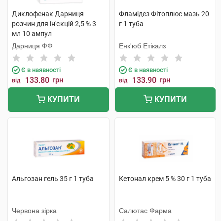
Диклофенак Дарниця
Фламідез Фітоплюс мазь 20
розчин для ін'єкцій 2,5 % 3
г 1 туба
мл 10 ампул
Дарниця ФФ
Енк'юб Етікалз
Є в наявності
Є в наявності
133.80
грн
133.90
грн
від
від
КУПИТИ
КУПИТИ
Альгозан гель 35 г 1 туба
Кетонал крем 5 % 30 г 1 туба
Червона зірка
Салютас Фарма