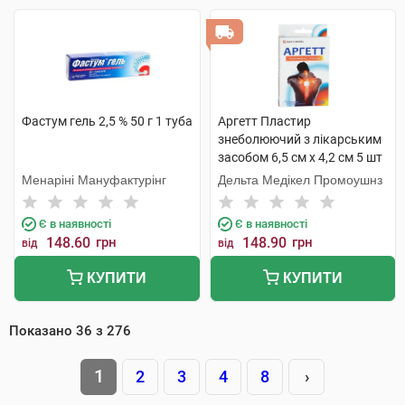
Фастум гель 2,5 % 50 г 1 туба
Аргетт Пластир
знеболюючий з лікарським
засобом 6,5 см х 4,2 см 5 шт
Менаріні Мануфактурінг
Дельта Медікел Промоушнз
Є в наявності
Є в наявності
148.60
грн
148.90
грн
від
від
КУПИТИ
КУПИТИ
Показано
36
з
276
1
2
3
4
8
›