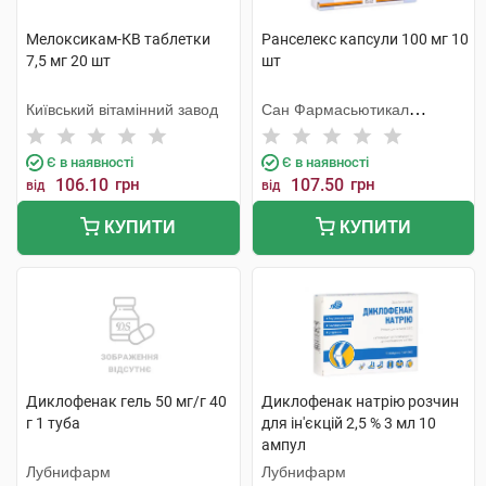
Мелоксикам-КВ таблетки
Ранселекс капсули 100 мг 10
7,5 мг 20 шт
шт
Київський вітамінний завод
Сан Фармасьютикал
Індастріз
Є в наявності
Є в наявності
106.10
грн
107.50
грн
від
від
КУПИТИ
КУПИТИ
Диклофенак гель 50 мг/г 40
Диклофенак натрію розчин
г 1 туба
для ін'єкцій 2,5 % 3 мл 10
ампул
Лубнифарм
Лубнифарм