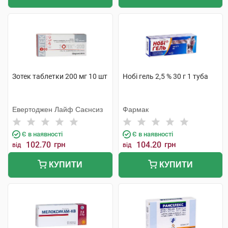
Зотек таблетки 200 мг 10 шт
Нобі гель 2,5 % 30 г 1 туба
Евертоджен Лайф Саєнсиз
Фармак
Є в наявності
Є в наявності
102.70
грн
104.20
грн
від
від
КУПИТИ
КУПИТИ