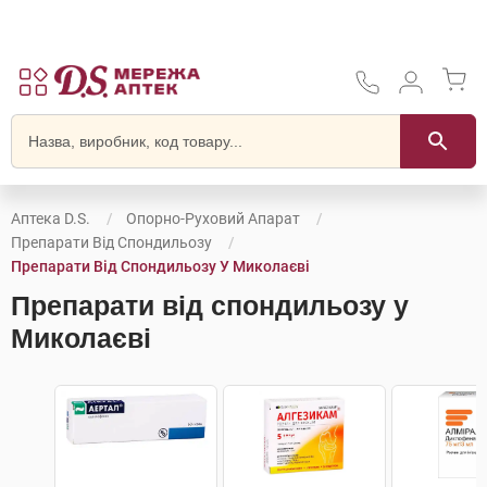
Аптека D.S.
Опорно-Руховий Апарат
Препарати Від Спондильозу
Препарати Від Спондильозу У Миколаєві
Препарати від спондильозу у
Миколаєві