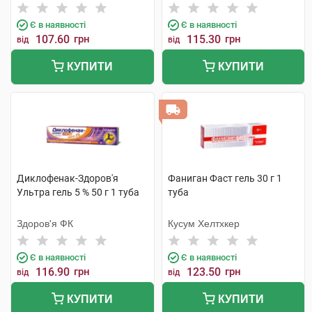
Є в наявності
Є в наявності
107.60
грн
115.30
грн
від
від
КУПИТИ
КУПИТИ
Диклофенак-Здоров'я
Фаниган Фаст гель 30 г 1
Ультра гель 5 % 50 г 1 туба
туба
Здоров'я ФК
Кусум Хелтхкер
Є в наявності
Є в наявності
116.90
грн
123.50
грн
від
від
КУПИТИ
КУПИТИ