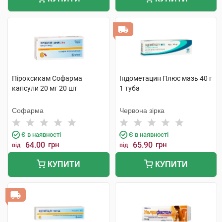
Піроксикам Софарма
Індометацин Плюс мазь 40 г
капсули 20 мг 20 шт
1 туба
Софарма
Червона зірка
Є в наявності
Є в наявності
64.00
грн
65.90
грн
від
від
КУПИТИ
КУПИТИ