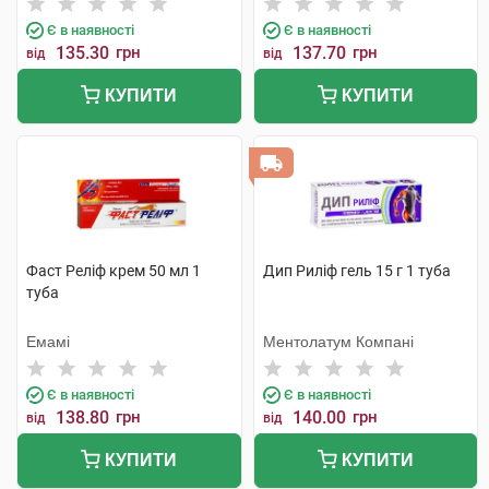
Є в наявності
Є в наявності
135.30
грн
137.70
грн
від
від
КУПИТИ
КУПИТИ
Фаст Реліф крем 50 мл 1
Дип Риліф гель 15 г 1 туба
туба
Емамі
Ментолатум Компані
Є в наявності
Є в наявності
138.80
грн
140.00
грн
від
від
КУПИТИ
КУПИТИ