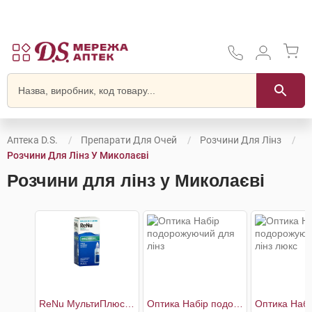
Аптека D.S.
Препарати Для Очей
Розчини Для Лінз
Розчини Для Лінз У Миколаєві
Розчини для лінз у Миколаєві
ReNu МультиПлюс багатоцільовий розчин для контактних лінз
Оптика Набір подорожуючий для лінз