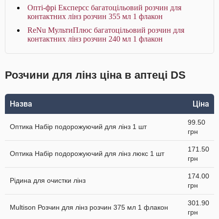
Опті-фрі Експерсс багатоцільовий розчин для
контактних лінз розчин 355 мл 1 флакон
ReNu МультиПлюс багатоцільовий розчин для
контактних лінз розчин 240 мл 1 флакон
Розчини для лінз ціна в аптеці DS
Назва
Ціна
99.50
Оптика Набір подорожуючий для лінз 1 шт
грн
171.50
Оптика Набір подорожуючий для лінз люкс 1 шт
грн
174.00
Рідина для очистки лінз
грн
301.90
Multison Розчин для лінз розчин 375 мл 1 флакон
грн