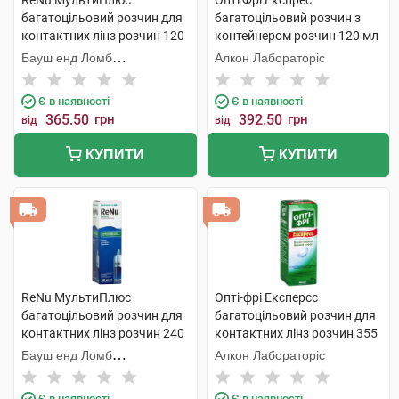
ReNu МультиПлюс
Опті Фрі Експрес
багатоцільовий розчин для
багатоцільовий розчин з
контактних лінз розчин 120
контейнером розчин 120 мл
мл 1 флакон
1 флакон
Бауш енд Ломб
Алкон Лабораторіс
Інкорпорейтед
Є в наявності
Є в наявності
365.50
грн
392.50
грн
від
від
КУПИТИ
КУПИТИ
ReNu МультиПлюс
Опті-фрі Експерсс
багатоцільовий розчин для
багатоцільовий розчин для
контактних лінз розчин 240
контактних лінз розчин 355
мл 1 флакон
мл 1 флакон
Бауш енд Ломб
Алкон Лабораторіс
Інкорпорейтед
Є в наявності
Є в наявності