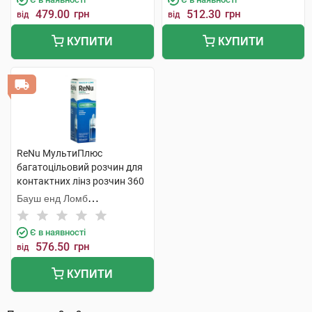
479.00
грн
512.30
грн
від
від
КУПИТИ
КУПИТИ
ReNu МультиПлюс
багатоцільовий розчин для
контактних лінз розчин 360
мл 1 флакон
Бауш енд Ломб
Інкорпорейтед
Є в наявності
576.50
грн
від
КУПИТИ