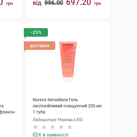
0
697.20
від
996.00
грн
грн
КУПИТИ
−25%
доставка
Noreva Sensidiane Гель
та
заспокійливий очищуючий 200 мл
 флакон
1 туба
Лабораторії Норева-LED
Є в наявності