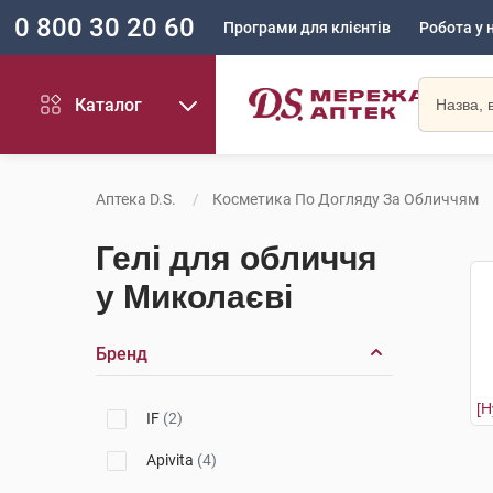
0 800 30 20 60
Програми для клієнтів
Робота у 
Каталог
Аптека D.S.
Косметика По Догляду За Обличчям
Гелі для обличчя
у Миколаєві
Бренд
IF
(2)
Apivita
(4)