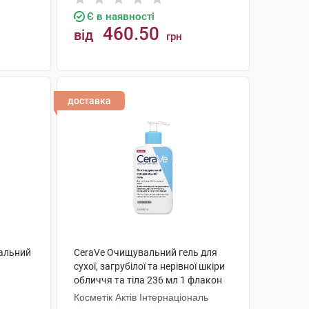
Є в наявності
460.50
від
грн
КУПИТИ
доставка
кальний
CeraVe Очищувальний гель для
сухої, загрубілої та нерівної шкіри
обличчя та тіла 236 мл 1 флакон
Косметік Актів Інтернаціональ