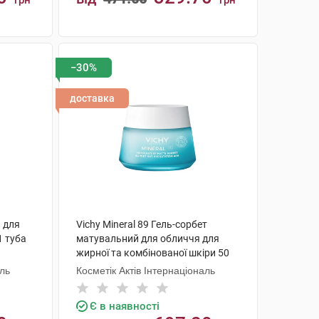
грн
грн
КУПИТИ
−30%
доставка
1 для
Vichy Mineral 89 Гель-сорбет
1 туба
матувальний для обличчя для
жирної та комбінованої шкіри 50
мл 1 банка
аль
Косметік Актів Інтернаціональ
Є в наявності