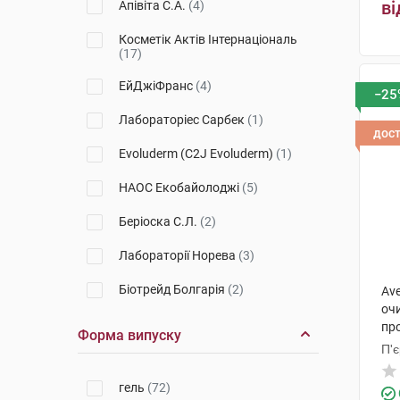
ві
Апівіта С.А.
(4)
Dermalibour+
(1)
Косметік Актів Інтернаціональ
(17)
Медова мрія
(1)
ЕйДжіФранс
(4)
−25
Sensifine
(2)
Лабораторіес Сарбек
(1)
Cleansing
(1)
дос
Evoluderm (C2J Evoluderm)
(1)
Physiopure
(1)
НАОС Екобайолоджі
(5)
Zinc Power
(1)
Беріоска С.Л.
(2)
Sensidiane
(1)
Лабораторії Норева
(3)
Eau Thermale
(1)
Біотрейд Болгарія
(2)
Ave
Toleriane
(1)
оч
Елегант Космед Пвт.Лтд.
(6)
пр
Форма випуску
DA Protect
(1)
П'
Лабораторія Біодерма
(3)
Hydrabio
(1)
гель
(72)
П'єр Фабр Дермо-Косметик
(6)