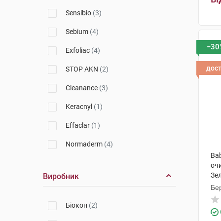
Uriage
(4)
Sensibio
(3)
SVR
(10)
Sebium
(4)
A-Derma
(1)
−30
Exfoliac
(4)
Nuxe
(3)
дос
STOP AKN
(2)
Topicrem
(1)
Cleanance
(3)
Keracnyl
(1)
Effaclar
(1)
Normaderm
(4)
Bab
Facial
(1)
оч
Зел
Виробник
Hyseac
(2)
Бер
Purete Thermale
(2)
Біокон
(2)
Sebiaclear
(3)