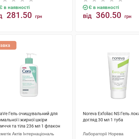
Є в наявності
Є в наявності
281.50
360.50
д
від
грн
грн
КУПИТИ
КУПИТИ
тавка
raVe Гель очищувальний для
Noreva Exfoliac NS Гель ло
мальної і жирної шкіри
догляд 30 мл 1 туба
иччя та тіла 236 мл 1 флакон
метік Актів Інтернаціональ
Лабораторії Норева