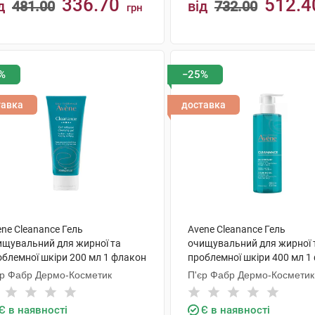
336.70
512.4
д
481.00
від
732.00
грн
КУПИТИ
КУПИТИ
%
−25%
тавка
доставка
ne Cleanance Гель
Avene Cleanance Гель
ищувальний для жирної та
очищувальний для жирної 
облемної шкіри 200 мл 1 флакон
проблемної шкіри 400 мл 1
єр Фабр Дермо-Косметик
П'єр Фабр Дермо-Косметик
Є в наявності
Є в наявності