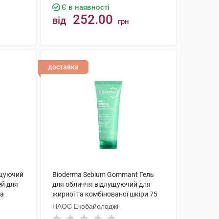
Є в наявності
252.00
від
грн
КУПИТИ
доставка
ищуючий
Bioderma Sebium Gommant Гель
ей для
для обличчя відлущуючий для
ба
жирної та комбінованої шкіри 75
мл 1 шт
НАОС Екобайолоджі