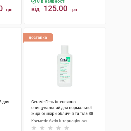
Є в наявності
0
125.00
від
грн
грн
КУПИТИ
доставка
б для
CeraVe Гель інтенсивно
е
очищувальний для нормальної і
жирної шкіри обличчя та тіла 88
мл 1 флакон
Косметік Актів Інтернаціональ