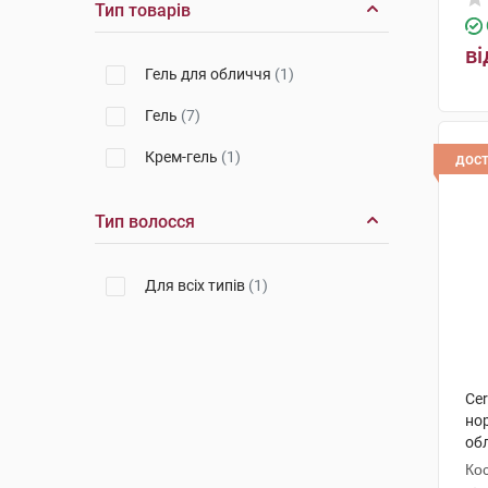
Тип товарів
ві
Гель для обличчя
(1)
Гель
(7)
Крем-гель
(1)
дос
Тип волосся
Для всіх типів
(1)
Ce
нор
обл
Кос