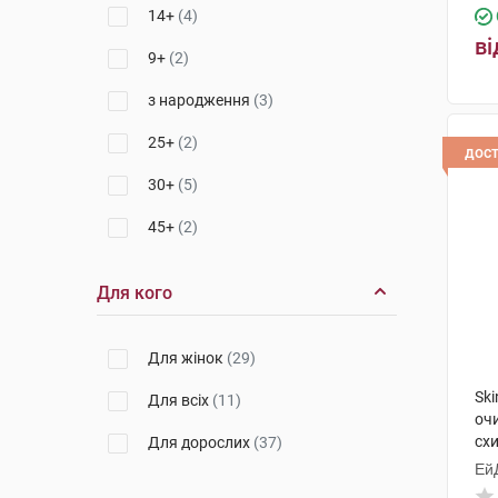
14+
(4)
ві
9+
(2)
з народження
(3)
25+
(2)
дос
30+
(5)
45+
(2)
Для кого
Для жінок
(29)
Ski
Для всіх
(11)
оч
схи
Для дорослих
(37)
Ей