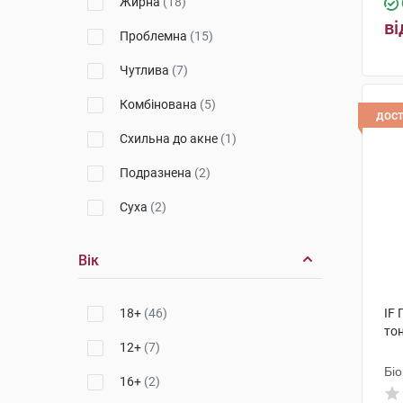
Жирна
(18)
ві
Проблемна
(15)
Чутлива
(7)
Комбінована
(5)
дос
Схильна до акне
(1)
Подразнена
(2)
Суха
(2)
Вік
18+
(46)
IF 
то
12+
(7)
Біо
16+
(2)