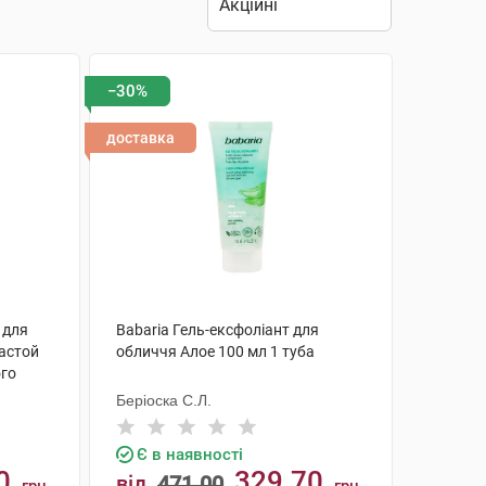
−30%
доставка
 для
Babaria Гель-ексфоліант для
астой
обличчя Алое 100 мл 1 туба
ого
н
Беріоска С.Л.
Є в наявності
0
329.70
від
471.00