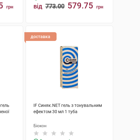
5
579.75
від
773.00
грн
грн
КУПИТИ
доставка
-гель
IF Синяк.NET гель з тонувальним
еної
ефектом 30 мл 1 туба
Біокон