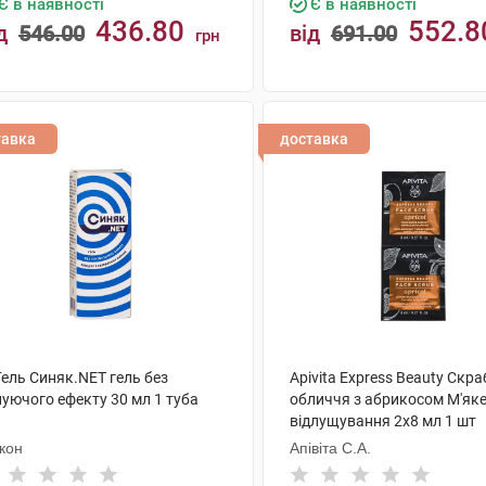
Є в наявності
Є в наявності
436.80
552.8
д
546.00
від
691.00
грн
КУПИТИ
КУПИТИ
тавка
доставка
Гель Синяк.NET гель без
Apivita Express Beauty Скра
нуючого ефекту 30 мл 1 туба
обличчя з абрикосом М'як
відлущування 2х8 мл 1 шт
кон
Апівіта С.А.