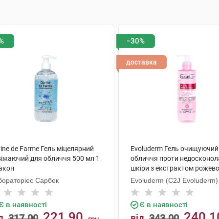
%
−30%
доставка
ine de Farme Гель міцелярний
Evoluderm Гель очищуючий
віжаючий для обличчя 500 мл 1
обличчя проти недосконол
акон
шкіри з екстрактом рожев
грейпфруту 250 мл 1 флако
бораторіес Сарбек
Evoluderm (C2J Evoluderm)
Є в наявності
Є в наявності
221.90
240.1
д
317.00
від
343.00