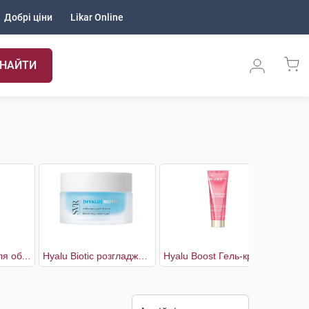
Добрі ціни
Likar Online
НАЙТИ
Gommant Гель для обличчя відлущуючий для жирної та комбінованої шкіри
Hyalu Biotic розгладжувальний гель для відновлення пружності шкіри
Hyalu Boost Гель-крем для обличчя розгладжувальний