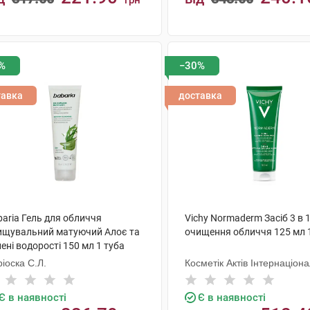
грн
КУПИТИ
КУПИТИ
%
−30%
тавка
доставка
aria Гель для обличчя
Vichy Normaderm Засіб 3 в 
ищувальний матуючий Алоє та
очищення обличчя 125 мл 
ені водорості 150 мл 1 туба
іоска С.Л.
Косметік Актів Інтернаціон
Є в наявності
Є в наявності