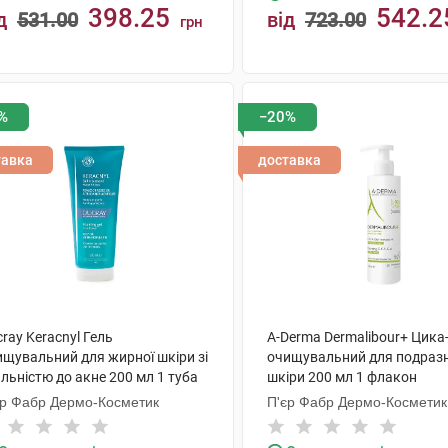
398.25
542.2
д
531.00
від
723.00
грн
КУПИТИ
КУПИТИ
%
−20%
тавка
доставка
ray Keracnyl Гель
A-Derma Dermalibour+ Цика
ищувальний для жирної шкіри зі
очищувальний для подразн
льністю до акне 200 мл 1 туба
шкіри 200 мл 1 флакон
єр Фабр Дермо-Косметик
П'єр Фабр Дермо-Косметик