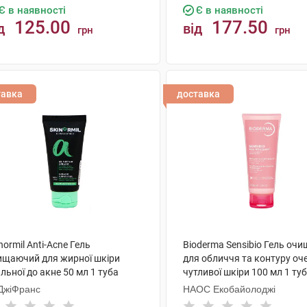
Є в наявності
Є в наявності
125.00
177.50
д
від
грн
грн
КУПИТИ
КУПИТИ
тавка
доставка
normil Anti-Acne Гель
Bioderma Sensibio Гель оч
ищаючий для жирної шкіри
для обличчя та контуру оч
льної до акне 50 мл 1 туба
чутливої шкіри 100 мл 1 ту
ДжіФранс
НАОС Екобайолоджі