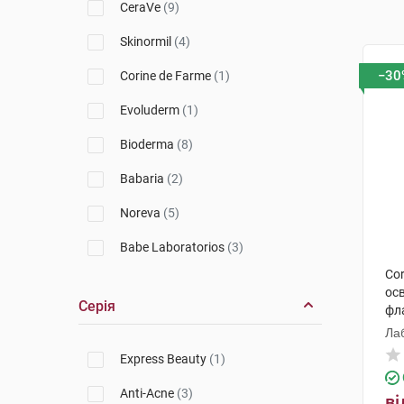
CeraVe
(9)
Skinormil
(4)
−30
Corine de Farme
(1)
Evoluderm
(1)
Bioderma
(8)
Babaria
(2)
Noreva
(5)
Babe Laboratorios
(3)
Cor
Avene
(4)
ос
Серія
фл
Ducray
(1)
Ла
La Roche-Posay
(4)
Express Beauty
(1)
Vichy
(8)
Anti-Acne
(3)
ві