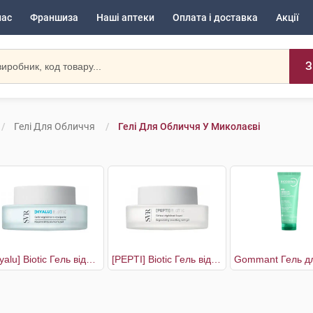
нас
Франшиза
Наші аптеки
Оплата і доставка
Акції
З
Гелі Для Обличчя
Гелі Для Обличчя У Миколаєві
[Hyalu] Biotic Гель відновлюючий для пружності шкіри
[PEPTI] Biotic Гель відновлюючий з матуючим ефектом