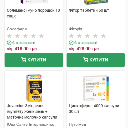
Солемакс Імуно порошок 10
Фітор таблетки 60 шт
саше
Солефарм
Фіторія
Є в наявності
Є в наявності
418.00
грн
428.00
грн
від
від
КУПИТИ
КУПИТИ
Juvamine Зміцнення
Цинкоферол-4000 капсули
імунітету Женьшень +
30 шт
Маточне молочко капсули
30 шт
Юва Санте Інтернешинал
Нутрімед