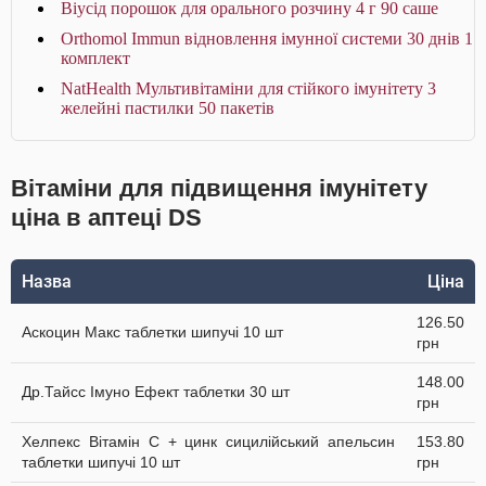
Віусід порошок для орального розчину 4 г 90 саше
Orthomol Immun відновлення імунної системи 30 днів 1
комплект
NatHealth Мультивітаміни для стійкого імунітету 3
желейні пастилки 50 пакетів
Вітаміни для підвищення імунітету
ціна в аптеці DS
Назва
Ціна
126.50
Аскоцин Макс таблетки шипучі 10 шт
грн
148.00
Др.Тайсс Імуно Ефект таблетки 30 шт
грн
Хелпекс Вітамін С + цинк сицилійський апельсин
153.80
таблетки шипучі 10 шт
грн