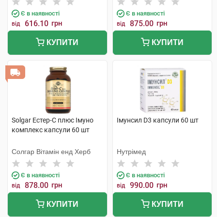
Є в наявності
Є в наявності
616.10
грн
875.00
грн
від
від
КУПИТИ
КУПИТИ
Solgar Естер-С плюс Імуно
Імунсил D3 капсули 60 шт
комплекс капсули 60 шт
Солгар Вітамін енд Херб
Нутрімед
Є в наявності
Є в наявності
878.00
грн
990.00
грн
від
від
КУПИТИ
КУПИТИ