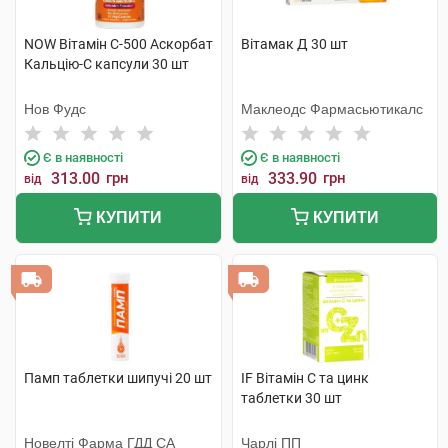
NOW Вітамін С-500 Аскорбат
Вітамак Д 30 шт
Кальцію-С капсули 30 шт
Нов Фудс
Маклеодс Фармасьютикалс
Є в наявності
Є в наявності
313.00
грн
333.90
грн
від
від
КУПИТИ
КУПИТИ
Памп таблетки шипучі 20 шт
IF Вітамін С та цинк
таблетки 30 шт
Новелті Фарма ГДД СА
Чарлі ПП