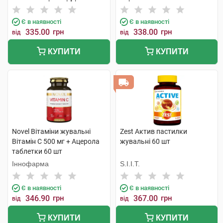
Є в наявності
Є в наявності
335.00
грн
338.00
грн
від
від
КУПИТИ
КУПИТИ
Novel Вітаміни жувальні
Zest Актив пастилки
Вітамін C 500 мг + Ацерола
жувальні 60 шт
таблетки 60 шт
Іннофарма
S.I.I.T.
Є в наявності
Є в наявності
346.90
грн
367.00
грн
від
від
КУПИТИ
КУПИТИ