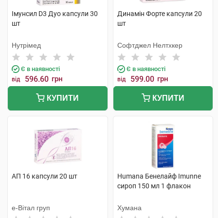
Імунсил D3 Дуо капсули 30
Динамін Форте капсули 20
шт
шт
Нутрімед
Софтджел Нелтхкер
Є в наявності
Є в наявності
596.60
грн
599.00
грн
від
від
КУПИТИ
КУПИТИ
АП 16 капсули 20 шт
Humana Бенелайф Imunne
сироп 150 мл 1 флакон
е-Вітал груп
Хумана