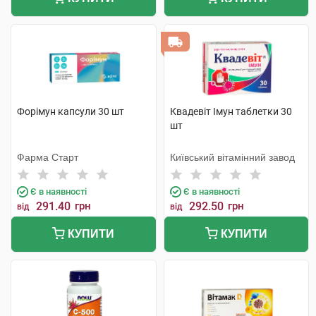
Форімун капсули 30 шт
Квадевіт Імун таблетки 30
шт
Фарма Старт
Київський вітамінний завод
Є в наявності
Є в наявності
291.40
грн
292.50
грн
від
від
КУПИТИ
КУПИТИ