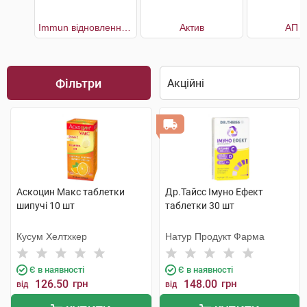
Immun відновлення імунної системи 30 днів
Актив
АП 1
Фільтри
Аскоцин Макс таблетки
Др.Тайсс Імуно Ефект
шипучі 10 шт
таблетки 30 шт
Кусум Хелтхкер
Натур Продукт Фарма
Є в наявності
Є в наявності
126.50
грн
148.00
грн
від
від