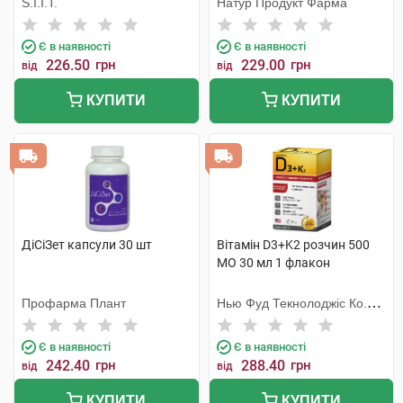
S.I.I.T.
Натур Продукт Фарма
Є в наявності
Є в наявності
226.50
грн
229.00
грн
від
від
КУПИТИ
КУПИТИ
ДіСіЗет капсули 30 шт
Вітамін D3+K2 розчин 500
МО 30 мл 1 флакон
Профарма Плант
Нью Фуд Текнолоджіс Ко.
Лтд
Є в наявності
Є в наявності
242.40
грн
288.40
грн
від
від
КУПИТИ
КУПИТИ