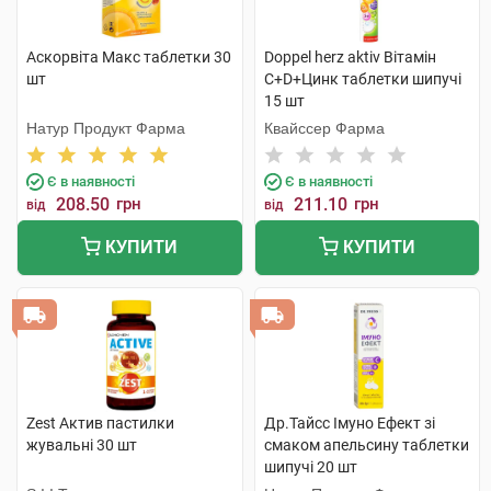
Аскорвіта Макс таблетки 30
Doppel herz aktiv Вітамін
шт
С+D+Цинк таблетки шипучі
15 шт
Натур Продукт Фарма
Квайссер Фарма
Є в наявності
Є в наявності
208.50
грн
211.10
грн
від
від
КУПИТИ
КУПИТИ
Zest Актив пастилки
Др.Тайсс Імуно Ефект зі
жувальні 30 шт
смаком апельсину таблетки
шипучі 20 шт