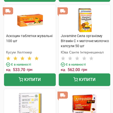
Аскоцин таблетки жувальні
Juvamine Сила організму
100 шт
Вітамін C + маточне молочко
капсули 50 шт
Кусум Хелтхкер
Юва Санте Інтернешинал
Є в наявності
Є в наявності
533.70
грн
562.00
грн
від
від
КУПИТИ
КУПИТИ