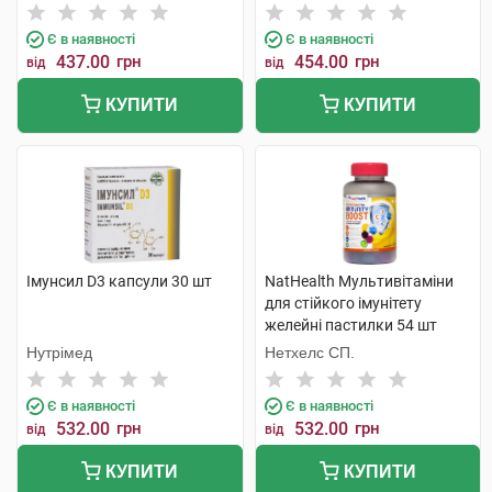
Є в наявності
Є в наявності
437.00
грн
454.00
грн
від
від
КУПИТИ
КУПИТИ
Імунсил D3 капсули 30 шт
NatHealth Мультивітаміни
для стійкого імунітету
желейні пастилки 54 шт
Нутрімед
Нетхелс СП.
Є в наявності
Є в наявності
532.00
грн
532.00
грн
від
від
КУПИТИ
КУПИТИ