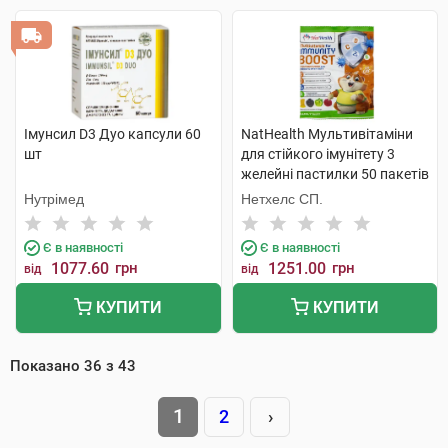
Імунсил D3 Дуо капсули 60
NatHealth Мультивітаміни
шт
для стійкого імунітету 3
желейні пастилки 50 пакетів
Нутрімед
Нетхелс СП.
Є в наявності
Є в наявності
1077.60
грн
1251.00
грн
від
від
КУПИТИ
КУПИТИ
Показано
36
з
43
1
2
›