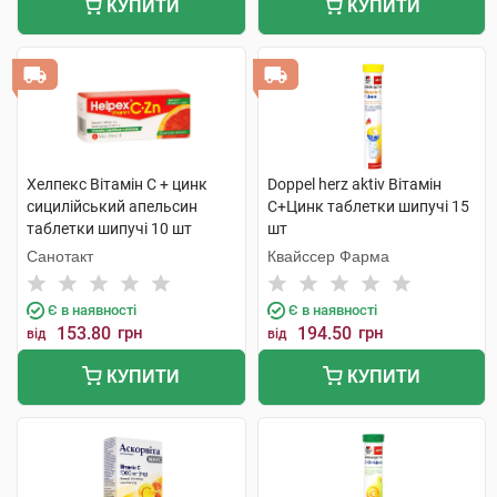
КУПИТИ
КУПИТИ
Хелпекс Вітамін С + цинк
Doppel herz aktiv Вітамін
сицилійський апельсин
С+Цинк таблетки шипучі 15
таблетки шипучі 10 шт
шт
Санотакт
Квайссер Фарма
Є в наявності
Є в наявності
153.80
грн
194.50
грн
від
від
КУПИТИ
КУПИТИ