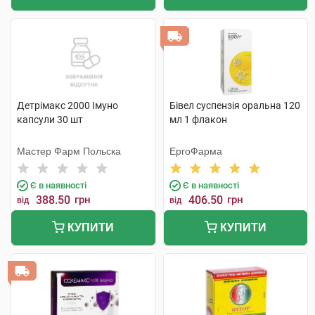
Детрімакс 2000 Імуно
Бівел суспензія оральна 120
капсули 30 шт
мл 1 флакон
Мастер Фарм Польска
ЕргоФарма
Є в наявності
Є в наявності
388.50
грн
406.50
грн
від
від
КУПИТИ
КУПИТИ