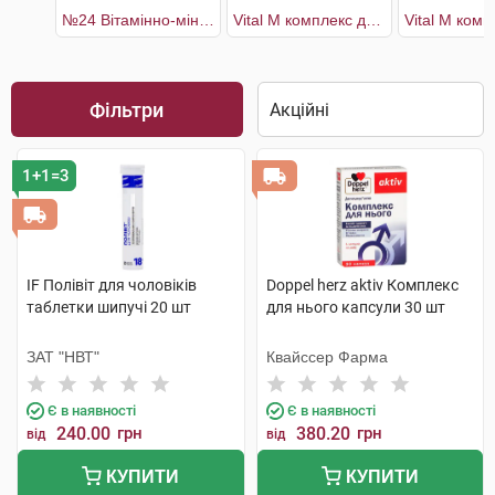
№24 Вітамінно-мінеральний комплекс Man's Health
Vital M комплекс для чоловіків 30 днів
Фільтри
1+1=3
IF Полівіт для чоловіків
Doppel herz aktiv Комплекс
таблетки шипучі 20 шт
для нього капсули 30 шт
ЗАТ "НВТ"
Квайссер Фарма
Є в наявності
Є в наявності
240.00
грн
380.20
грн
від
від
КУПИТИ
КУПИТИ