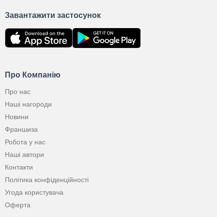
Завантажити застосунок
Про Компанію
Про нас
Наші нагороди
Новини
Франшиза
Робота у нас
Наші автори
Контакти
Політика конфіденційності
Угода користувача
Оферта