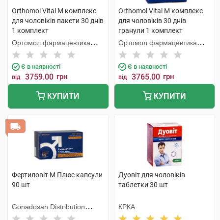
Orthomol Vital M комплекс
Orthomol Vital M комплекс
для чоловіків пакети 30 днів
для чоловіків 30 днів
1 комплект
гранули 1 комплект
Ортомол фармацевтика
Ортомол фармацевтика
Вертрібс ГмбХ
Вертрібс ГмбХ
Є в наявності
Є в наявності
3759.00
грн
3765.00
грн
від
від
КУПИТИ
КУПИТИ
Фертиловіт М Плюс капсули
Дуовіт для чоловіків
90 шт
таблетки 30 шт
Gonadosan Distribution
КРКА
GmbH