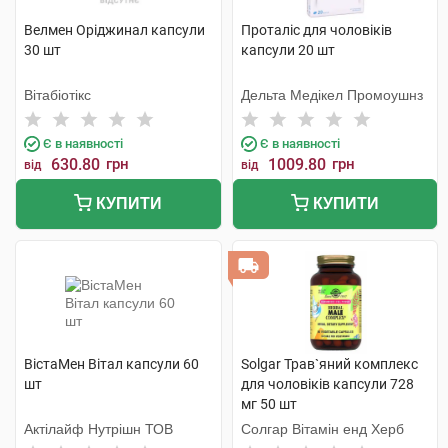
Велмен Оріджинал капсули
Проталіс для чоловіків
30 шт
капсули 20 шт
Вітабіотікс
Дельта Медікел Промоушнз
Є в наявності
Є в наявності
630.80
грн
1009.80
грн
від
від
КУПИТИ
КУПИТИ
ВістаМен Вітал капсули 60
Solgar Трав`яний комплекс
шт
для чоловіків капсули 728
мг 50 шт
Актілайф Нутрішн ТОВ
Солгар Вітамін енд Херб