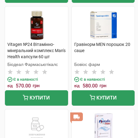
Vitagen №24 Вітамінно-
Гравінорм MEN порошок 20
мінеральний комплекс Man's
саше
Health капсули 60 шт
Біодеал Фармасьютікалс
Бовіос фарм
Є в наявності
Є в наявності
570.00
грн
580.00
грн
від
від
КУПИТИ
КУПИТИ