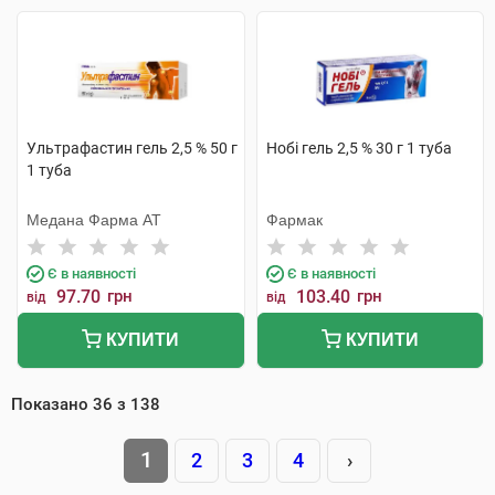
Ультрафастин гель 2,5 % 50 г
Нобі гель 2,5 % 30 г 1 туба
1 туба
Медана Фарма АТ
Фармак
Є в наявності
Є в наявності
97.70
грн
103.40
грн
від
від
КУПИТИ
КУПИТИ
Показано
36
з
138
1
2
3
4
›