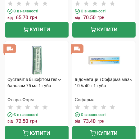
Є в наявності
Є в наявності
65.70
грн
70.50
грн
від
від
КУПИТИ
КУПИТИ
Суставіт з бішофітом гель-
Індометацин Софарма мазь
бальзам 75 мл 1 туба
10 % 40 г 1 туба
Флора-Фарм
Софарма
Є в наявності
Є в наявності
72.50
грн
73.40
грн
від
від
КУПИТИ
КУПИТИ