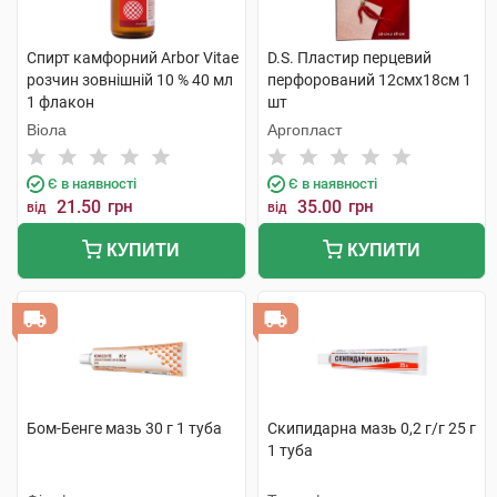
Спирт камфорний Arbor Vitae
D.S. Пластир перцевий
розчин зовнішній 10 % 40 мл
перфорований 12смх18см 1
1 флакон
шт
Віола
Аргопласт
Є в наявності
Є в наявності
21.50
грн
35.00
грн
від
від
КУПИТИ
КУПИТИ
Бом-Бенге мазь 30 г 1 туба
Скипидарна мазь 0,2 г/г 25 г
1 туба