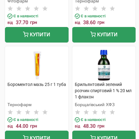
Фітофарм
Тернофарм
Є в наявності
Є в наявності
37.70
грн
38.60
грн
від
від
КУПИТИ
КУПИТИ
Бороментол мазь 25 г 1 туба
Брильянтовий зелений
розчин спиртовий 1 % 20 мл
1 флакон
Тернофарм
Борщагівський ХФЗ
Є в наявності
Є в наявності
44.00
грн
48.30
грн
від
від
КУПИТИ
КУПИТИ