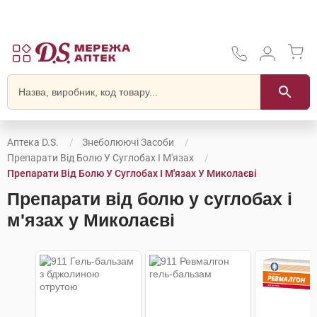
Аптека D.S.
Знеболюючі Засоби
Препарати Від Болю У Суглобах І М'язах
Препарати Від Болю У Суглобах І М'язах У Миколаєві
Препарати від болю у суглобах і
м'язах у Миколаєві