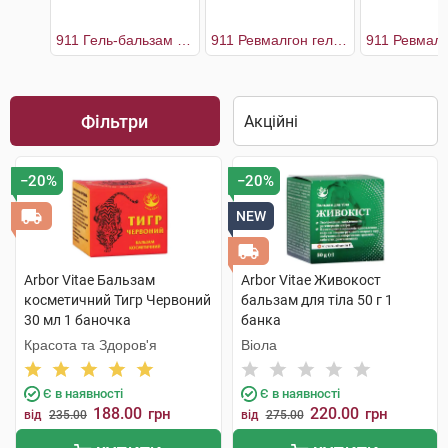
911 Гель-бальзам з бджолиною отрутою
911 Ревмалгон гель-бальзам
Фільтри
−20%
−20%
NEW
Arbor Vitae Бальзам
Arbor Vitae Живокост
косметичний Тигр Червоний
бальзам для тіла 50 г 1
30 мл 1 баночка
банка
Красота та Здоров'я
Віола
Є в наявності
Є в наявності
188.00
220.00
грн
грн
від
235.00
від
275.00