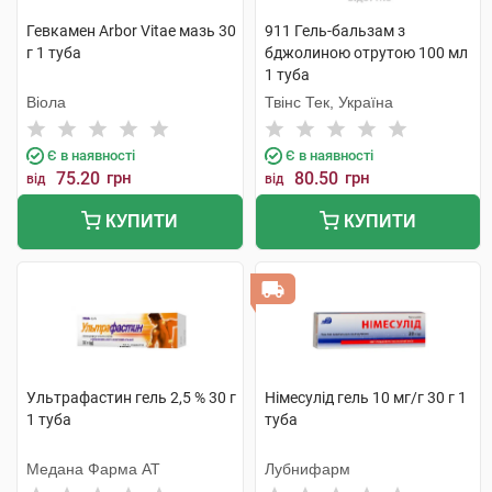
Гевкамен Arbor Vitae мазь 30
911 Гель-бальзам з
г 1 туба
бджолиною отрутою 100 мл
1 туба
Віола
Твінс Тек, Україна
Є в наявності
Є в наявності
75.20
грн
80.50
грн
від
від
КУПИТИ
КУПИТИ
Ультрафастин гель 2,5 % 30 г
Німесулід гель 10 мг/г 30 г 1
1 туба
туба
Медана Фарма АТ
Лубнифарм