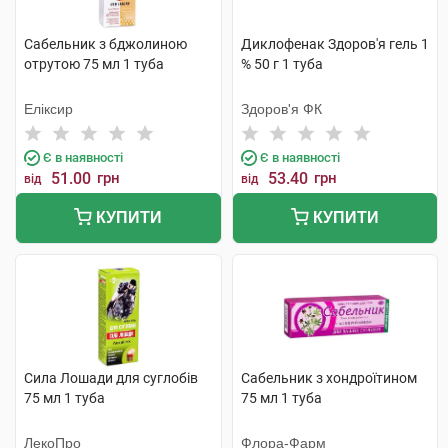
Сабельник з бджолиною
Диклофенак Здоров'я гель 1
отрутою 75 мл 1 туба
% 50 г 1 туба
Еліксир
Здоров'я ФК
Є в наявності
Є в наявності
51.00
грн
53.40
грн
від
від
КУПИТИ
КУПИТИ
Сила Лошади для суглобів
Сабельник з хондроїтином
75 мл 1 туба
75 мл 1 туба
ЛекоПро
Флора-Фарм