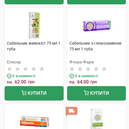
Сабельник живокіст 75 мл 1
Сабельник з глюкозамiном
туба
75 мл 1 туба
Еліксир
Флора-Фарм
Є в наявності
Є в наявності
62.00
грн
64.00
грн
від
від
КУПИТИ
КУПИТИ