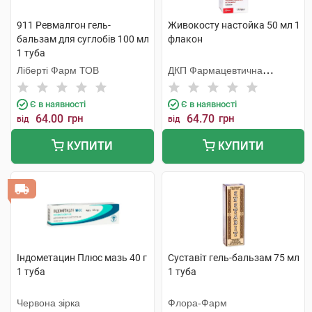
911 Ревмалгон гель-
Живокосту настойка 50 мл 1
бальзам для суглобів 100 мл
флакон
1 туба
Ліберті Фарм ТОВ
ДКП Фармацевтична
фабрика
Є в наявності
Є в наявності
64.00
грн
64.70
грн
від
від
КУПИТИ
КУПИТИ
Індометацин Плюс мазь 40 г
Суставіт гель-бальзам 75 мл
1 туба
1 туба
Червона зірка
Флора-Фарм