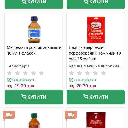
КУПИТИ
КУПИТИ
Меновазин розчин зовнішній
Пластир перцевий
40 мл 1 флакон
перфорований Помічник 10
см х 15 см 1 шт
Тернофарм
Калина медична виробнича
компанія
Є в наявності
Є в наявності
19.20
грн
20.30
грн
від
від
КУПИТИ
КУПИТИ