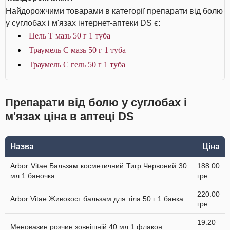
Найдорожчими товарами в категорії препарати від болю
у суглобах і м'язах інтернет-аптеки DS є:
Цель Т мазь 50 г 1 туба
Траумель С мазь 50 г 1 туба
Траумель С гель 50 г 1 туба
Препарати від болю у суглобах і
м'язах ціна в аптеці DS
Назва
Ціна
Arbor Vitae Бальзам косметичний Тигр Червоний 30
188.00
мл 1 баночка
грн
220.00
Arbor Vitae Живокост бальзам для тіла 50 г 1 банка
грн
19.20
Меновазин розчин зовнішній 40 мл 1 флакон