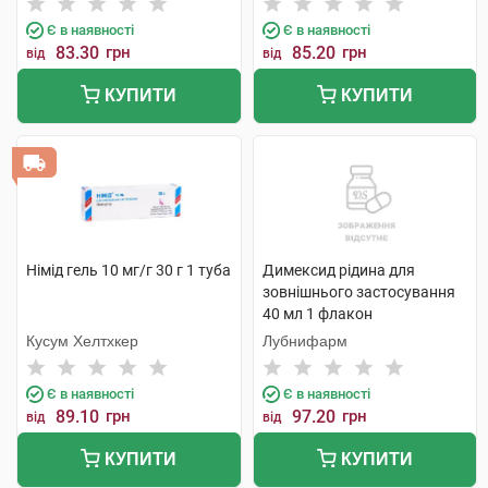
Є в наявності
Є в наявності
83.30
грн
85.20
грн
від
від
КУПИТИ
КУПИТИ
Німід гель 10 мг/г 30 г 1 туба
Димексид рідина для
зовнішнього застосування
40 мл 1 флакон
Кусум Хелтхкер
Лубнифарм
Є в наявності
Є в наявності
89.10
грн
97.20
грн
від
від
КУПИТИ
КУПИТИ