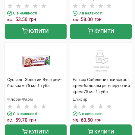
Є в наявності
Є в наявності
53.50
грн
58.00
грн
від
від
КУПИТИ
КУПИТИ
Суставіт Золотий Вус крем-
Еліксір Сабельник живокост
бальзам 75 мл 1 туба
крем-бальзам регенеруючий
крем 75 мл 1 туба
Флора-Фарм
Еліксир
Є в наявності
Є в наявності
59.70
грн
60.50
грн
від
від
КУПИТИ
КУПИТИ