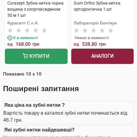
Curasept Зубна нитка чорна
Gum Ortho Зубна нитка
вощена з хлоргексидином
ортодонтична 1 шт
50 м 1 шт
Курасепт С.п.А.
Лабораторіо Бонтікуе
Є в наявності
Немає в наявності
168.00
грн
538.80
грн
від
від
АНАЛОГИ
КУПИТИ
Показано
10
з
10
Поширені запитання
Яка ціна на зубні нитки ?
Вартість товару в каталозі зубні нитки починається від
46.7 грн.
Які зубні нитки найдешевші?