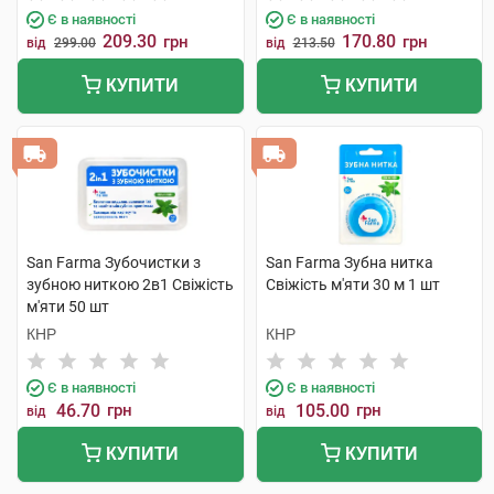
Є в наявності
Є в наявності
209.30
170.80
грн
грн
від
299.00
від
213.50
КУПИТИ
КУПИТИ
San Farma Зубочистки з
San Farma Зубна нитка
зубною ниткою 2в1 Свіжість
Свіжість м'яти 30 м 1 шт
м'яти 50 шт
КНР
КНР
Є в наявності
Є в наявності
46.70
грн
105.00
грн
від
від
КУПИТИ
КУПИТИ