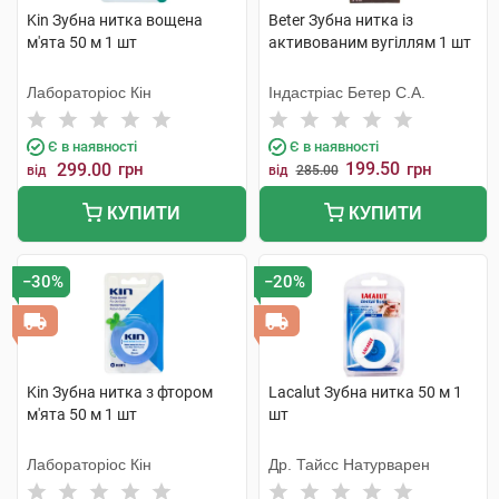
Kin Зубна нитка вощена
Beter Зубна нитка із
м'ята 50 м 1 шт
активованим вугіллям 1 шт
Лабораторіос Кін
Індастріас Бетер С.А.
Є в наявності
Є в наявності
199.50
299.00
грн
грн
від
від
285.00
КУПИТИ
КУПИТИ
−30%
−20%
Kin Зубна нитка з фтором
Lacalut Зубна нитка 50 м 1
м'ята 50 м 1 шт
шт
Лабораторіос Кін
Др. Тайсс Натурварен