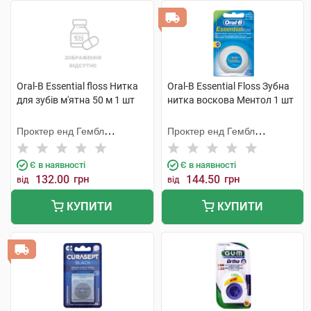
Oral-B Essential floss Нитка
Oral-B Essential Floss Зубна
для зубів м'ятна 50 м 1 шт
нитка воскова Ментол 1 шт
Проктер енд Гембл
Проктер енд Гембл
Меньюфекчурінг
Меньюфекчурінг
Є в наявності
Є в наявності
132.00
грн
144.50
грн
від
від
КУПИТИ
КУПИТИ