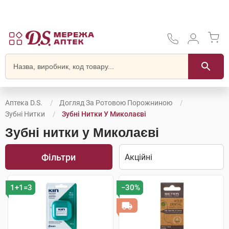
Аптека D.S.
Догляд За Ротовою Порожниною
Зубні Нитки
Зубні Нитки У Миколаєві
Зубні нитки у Миколаєві
Фільтри
1+1=3
−30%