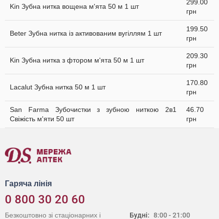
299.00
Kin Зубна нитка вощена м'ята 50 м 1 шт
грн
199.50
Beter Зубна нитка із активованим вугіллям 1 шт
грн
209.30
Kin Зубна нитка з фтором м'ята 50 м 1 шт
грн
170.80
Lacalut Зубна нитка 50 м 1 шт
грн
San Farma Зубочистки з зубною ниткою 2в1
46.70
Свіжість м'яти 50 шт
грн
Гаряча лінія
0 800 30 20 60
Безкоштовно зі стаціонарних і
Будні:
8:00 - 21:00