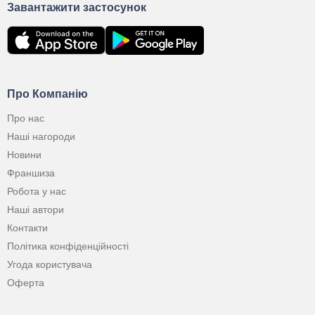
Завантажити застосунок
Про Компанію
Про нас
Наші нагороди
Новини
Франшиза
Робота у нас
Наші автори
Контакти
Політика конфіденційності
Угода користувача
Оферта