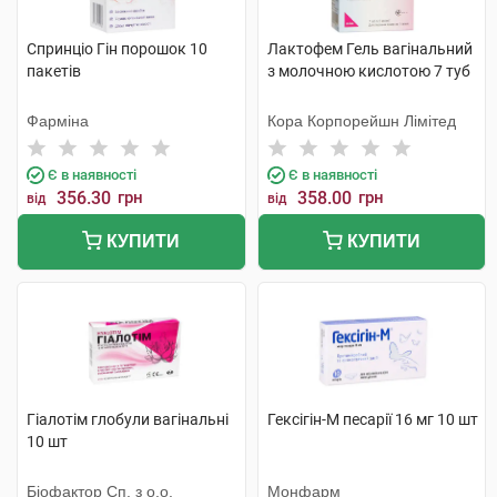
Спринціо Гін порошок 10
Лактофем Гель вагінальний
пакетів
з молочною кислотою 7 туб
Фарміна
Кора Корпорейшн Лімітед
Є в наявності
Є в наявності
356.30
грн
358.00
грн
від
від
КУПИТИ
КУПИТИ
Гіалотім глобули вагінальні
Гексігін-М песарії 16 мг 10 шт
10 шт
Біофактор Сп. з о.о.
Монфарм