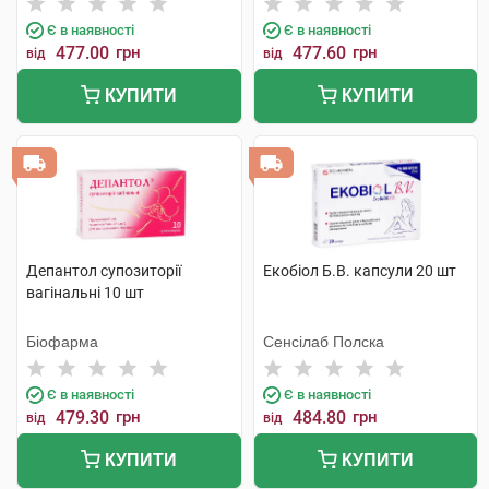
Є в наявності
Є в наявності
477.00
грн
477.60
грн
від
від
КУПИТИ
КУПИТИ
Депантол супозиторії
Екобіол Б.В. капсули 20 шт
вагінальні 10 шт
Біофарма
Сенсілаб Полска
Є в наявності
Є в наявності
479.30
грн
484.80
грн
від
від
КУПИТИ
КУПИТИ