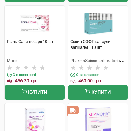
Гіаль-Сана песарії 10 шт
Сіжин СОФТ капсули
вагінальні 10 шт
Мітек
PharmaSuisse Laboratories
SpA
Є в наявності
Є в наявності
456.30
грн
463.00
грн
від
від
КУПИТИ
КУПИТИ