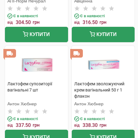
АПІ-Норм Нечурал
Авіценна
Є в наявності
Є в наявності
304.50
грн
316.50
грн
від
від
КУПИТИ
КУПИТИ
Лактофем супозиторії
Лактофем зволожуючий
вагінальні 7 шт
крем вагінальний 50 г 1
флакон
Антон Хюбнер
Антон Хюбнер
Є в наявності
Є в наявності
337.50
грн
338.30
грн
від
від
КУПИТИ
КУПИТИ