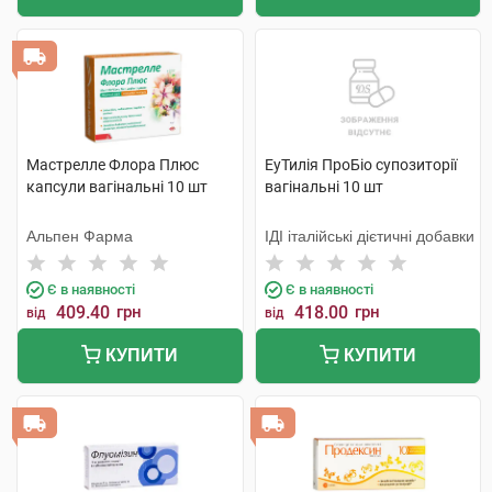
Мастрелле Флора Плюс
ЕуТилія ПроБіо супозиторії
капсули вагінальні 10 шт
вагінальні 10 шт
Альпен Фарма
ІДІ італійські дієтичні добавки
Є в наявності
Є в наявності
409.40
грн
418.00
грн
від
від
КУПИТИ
КУПИТИ