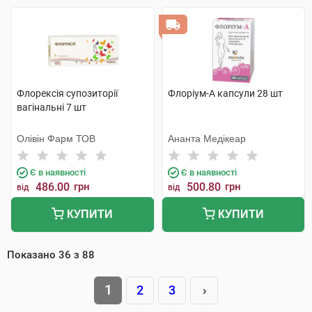
Флорексія супозиторії
Флоріум-А капсули 28 шт
вагінальні 7 шт
Олівін Фарм ТОВ
Ананта Медікеар
Є в наявності
Є в наявності
486.00
грн
500.80
грн
від
від
КУПИТИ
КУПИТИ
Показано
36
з
88
1
2
3
›