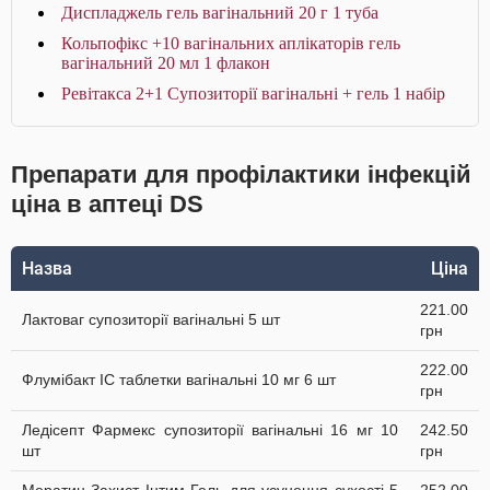
Диспладжель гель вагінальний 20 г 1 туба
Кольпофікс +10 вагінальних аплікаторів гель
вагінальний 20 мл 1 флакон
Ревітакса 2+1 Супозиторiї вагiнальнi + гель 1 набір
Препарати для профілактики інфекцій
ціна в аптеці DS
Назва
Ціна
221.00
Лактоваг супозиторії вагінальні 5 шт
грн
222.00
Флумібакт IC таблетки вагінальні 10 мг 6 шт
грн
Ледісепт Фармекс супозиторії вагінальні 16 мг 10
242.50
шт
грн