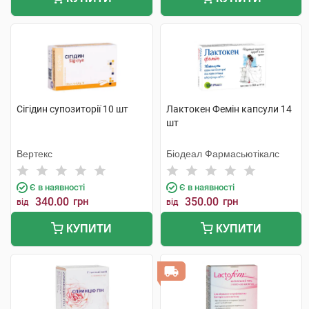
Сігідин супозиторії 10 шт
Лактокен Фемін капсули 14
шт
Вертекс
Біодеал Фармасьютікалс
Є в наявності
Є в наявності
340.00
грн
350.00
грн
від
від
КУПИТИ
КУПИТИ