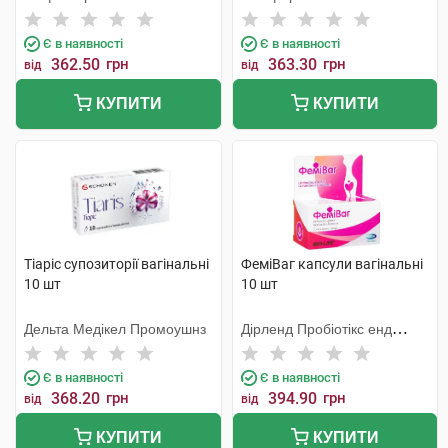
Є в наявності
Є в наявності
362.50
грн
363.30
грн
від
від
КУПИТИ
КУПИТИ
Тіаріс супозиторії вагінальні
ФеміВаг капсули вагінальні
10 шт
10 шт
Дельта Медікел Промоушнз
Дірленд Пробіотікс енд
Ензимс А/С
Є в наявності
Є в наявності
368.20
грн
394.90
грн
від
від
КУПИТИ
КУПИТИ