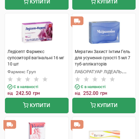
КУПИТИ
КУПИТИ
Ледісепт Фармекс
Мератин Захист Інтим Гель
супозиторії вагінальні 16 мг
для усунення сухості 5 мл 7
10 шт
туб-аплікаторів
Фармекс Груп
ЛАБОРАТУАР ЛІДЕАЛЬ
Парізьєн Сп. з о.о.
Є в наявності
Є в наявності
242.50
грн
252.00
грн
від
від
КУПИТИ
КУПИТИ