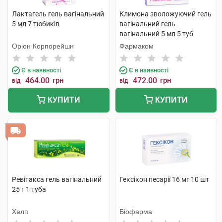
Лактагель гель вагінальний
Климона зволожуючий гель
5 мл 7 тюбиків
вагінальний гель
вагінальний 5 мл 5 туб
Оріон Корпорейшн
Фармаком
Є в наявності
Є в наявності
464.00
грн
472.00
грн
від
від
КУПИТИ
КУПИТИ
Ревітакса гель вагінальний
Гексікон песарії 16 мг 10 шт
25 г 1 туба
Хелп
Біофарма