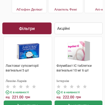
Аб'юфен Делікат
Алактель Фемі
Апі-н
Фільтри
Лактоваг супозиторії
Флумібакт IC таблетки
вагінальні 5 шт
вагінальні 10 мг 6 шт
Лекхім-Харків
Інтерхім
Є в наявності
Є в наявності
221.00
грн
222.00
грн
від
від