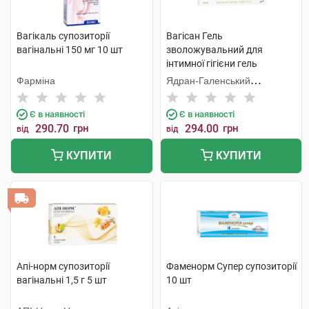
Вагікаль супозиторії
Вагісан Гель
вагінальні 150 мг 10 шт
зволожувальний для
інтимної гігієни гель
вагінальний 50 г 1 туба
Фарміна
Ядран-Галенський
Лабораторій
Є в наявності
Є в наявності
290.70
грн
294.00
грн
від
від
КУПИТИ
КУПИТИ
Апі-норм супозиторії
Фаменорм Супер супозиторії
вагінальні 1,5 г 5 шт
10 шт