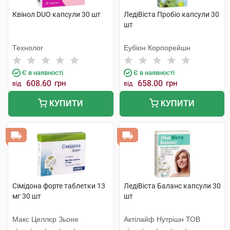
Квінол DUO капсули 30 шт
ЛедіВіста Пробіо капсули 30
шт
Технолог
Еубіон Корпорейшн
Є в наявності
Є в наявності
608.60
грн
658.00
грн
від
від
КУПИТИ
КУПИТИ
Сімідона форте таблетки 13
ЛедіВіста Баланс капсули 30
мг 30 шт
шт
Макс Целлєр Зьоне
Актілайф Нутрішн ТОВ