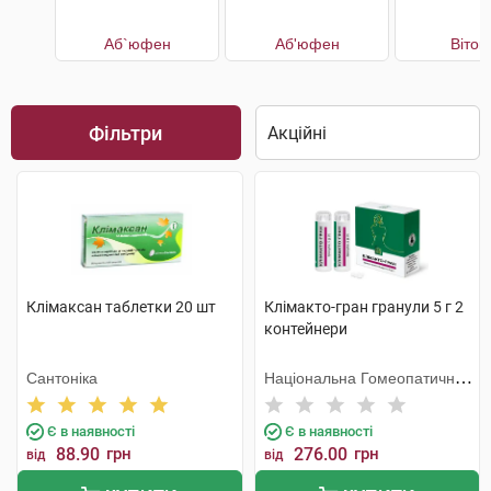
Аб`юфен
Аб'юфен
Віток
Фільтри
Клімаксан таблетки 20 шт
Клімакто-гран гранули 5 г 2
контейнери
Сантоніка
Національна Гомеопатична
Спілка
Є в наявності
Є в наявності
88.90
грн
276.00
грн
від
від