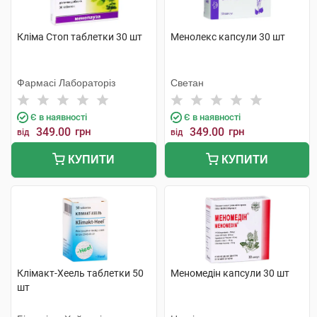
Кліма Стоп таблетки 30 шт
Менолекс капсули 30 шт
Фармасі Лабораторіз
Светан
Є в наявності
Є в наявності
349.00
грн
349.00
грн
від
від
КУПИТИ
КУПИТИ
Клімакт-Хеель таблетки 50
Меномедін капсули 30 шт
шт