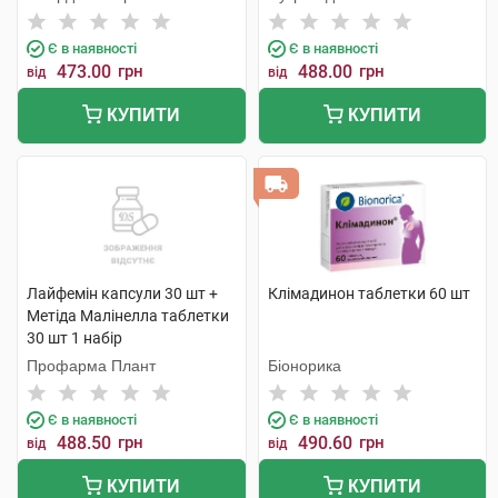
Є в наявності
Є в наявності
473.00
грн
488.00
грн
від
від
КУПИТИ
КУПИТИ
Лайфемін капсули 30 шт +
Клімадинон таблетки 60 шт
Метіда Малінелла таблетки
30 шт 1 набір
Профарма Плант
Біонорика
Є в наявності
Є в наявності
488.50
грн
490.60
грн
від
від
КУПИТИ
КУПИТИ