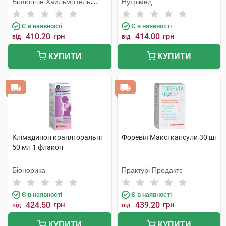
Біологіше Хайльміттель
Нутрімед
Хеель
Є в наявності
Є в наявності
410.20
грн
414.00
грн
від
від
КУПИТИ
КУПИТИ
Клімадинон краплі оральні
Форевія Максі капсули 30 шт
50 мл 1 флакон
Біонорика
Практурі Продактс
Є в наявності
Є в наявності
424.50
грн
439.20
грн
від
від
КУПИТИ
КУПИТИ