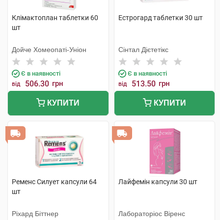
Клімактоплан таблетки 60
Естрогард таблетки 30 шт
шт
Дойче Хомеопаті-Уніон
Сінтал Дієтетікс
Є в наявності
Є в наявності
506.30
грн
513.50
грн
від
від
КУПИТИ
КУПИТИ
Ременс Силует капсули 64
Лайфемін капсули 30 шт
шт
Ріхард Біттнер
Лабораторіос Віренс