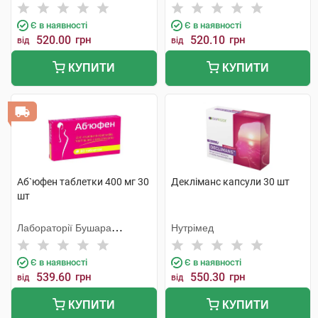
Є в наявності
Є в наявності
520.00
грн
520.10
грн
від
від
КУПИТИ
КУПИТИ
Аб`юфен таблетки 400 мг 30
Декліманс капсули 30 шт
шт
Лабораторії Бушара
Нутрімед
Рекордаті
Є в наявності
Є в наявності
539.60
грн
550.30
грн
від
від
КУПИТИ
КУПИТИ