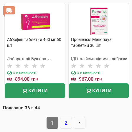
Аб'юфен таблетки 400 мг 60
Променсіл Менопауз
шт
таблетки 30 шт
Лабораторії Бушара
ІДІ італійські дієтичні добавки
Рекордаті
Є в наявності
Є в наявності
894.00
грн
967.00
грн
від
від
КУПИТИ
КУПИТИ
Показано
36
з
44
1
2
›