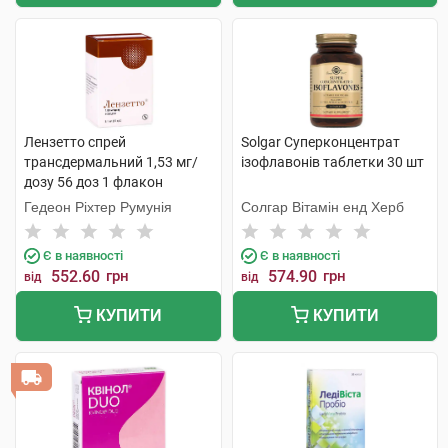
Лензетто спрей
Solgar Суперконцентрат
трансдермальний 1,53 мг/
ізофлавонів таблетки 30 шт
дозу 56 доз 1 флакон
Гедеон Ріхтер Румунія
Солгар Вітамін енд Херб
Є в наявності
Є в наявності
552.60
грн
574.90
грн
від
від
КУПИТИ
КУПИТИ