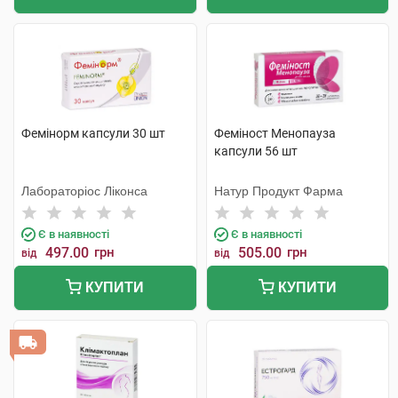
Фемінорм капсули 30 шт
Феміност Менопауза
капсули 56 шт
Лабораторіос Ліконса
Натур Продукт Фарма
Є в наявності
Є в наявності
497.00
грн
505.00
грн
від
від
КУПИТИ
КУПИТИ