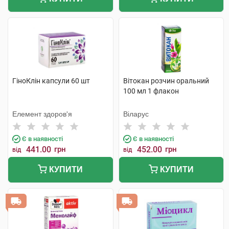
ГіноКлін капсули 60 шт
Вітокан розчин оральний
100 мл 1 флакон
Елемент здоров'я
Віларус
Є в наявності
Є в наявності
441.00
грн
452.00
грн
від
від
КУПИТИ
КУПИТИ