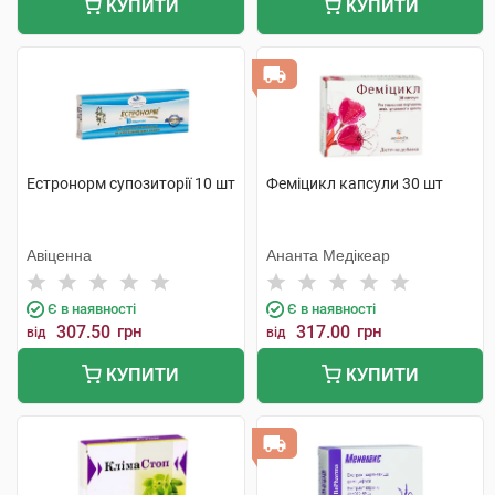
КУПИТИ
КУПИТИ
Естронорм супозиторії 10 шт
Феміцикл капсули 30 шт
Авіценна
Ананта Медікеар
Є в наявності
Є в наявності
307.50
грн
317.00
грн
від
від
КУПИТИ
КУПИТИ