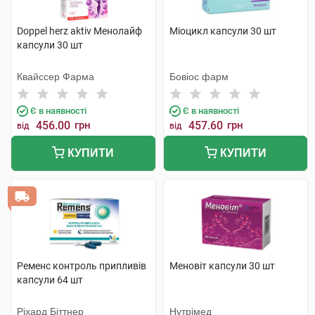
Doppel herz aktiv Менолайф
Міоцикл капсули 30 шт
капсули 30 шт
Квайссер Фарма
Бовіос фарм
Є в наявності
Є в наявності
456.00
грн
457.60
грн
від
від
КУПИТИ
КУПИТИ
Ременс контроль припливів
Меновіт капсули 30 шт
капсули 64 шт
Ріхард Біттнер
Нутрімед