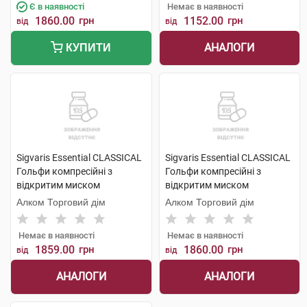
Є в наявності
Немає в наявності
1860.00
грн
1152.00
грн
від
від
АНАЛОГИ
КУПИТИ
Sigvaris Essential CLASSICAL
Sigvaris Essential CLASSICAL
Гольфи компресійні з
Гольфи компресійні з
відкритим миском
відкритим миском
компресія 2 large long 1 пара
компресія 2 medium long 1
Алком Торговий дім
Алком Торговий дім
пара
Немає в наявності
Немає в наявності
1859.00
грн
1860.00
грн
від
від
АНАЛОГИ
АНАЛОГИ