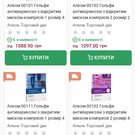
Алком 00101 Гольфи
Алком 00102 Гольфи
антиварикозні з відкритим
антиварикозні з відкритим
миском компресія 1 розмір 4
миском компресія 2 розмір 2
бежевий 1 пара
бежевий 1 пара
Алком Торговий дім
Алком Торговий дім
Є в наявності
Є в наявності
1088.90
грн
1097.00
грн
від
від
КУПИТИ
КУПИТИ
Алком 00111 Гольфи
Алком 00102 Гольфи
антиварикозні з закритим
антиварикозні з відкритим
миском компресія 1 розмір 4
миском компресія 2 розмір 4
бежевий 1 пара
бежевий 1 пара
Алком Торговий дім
Алком Торговий дім