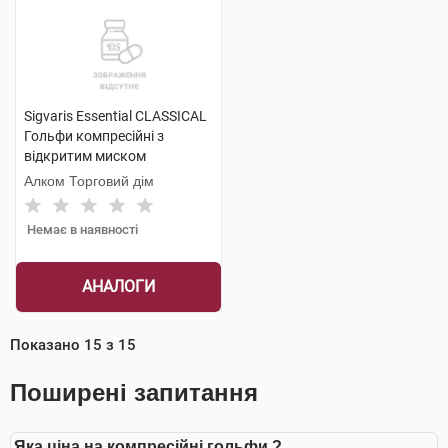
Sigvaris Essential CLASSICAL
Гольфи компресійні з
відкритим миском
компресія 2 medium 1 пара
Алком Торговий дім
Немає в наявності
АНАЛОГИ
Показано
15
з
15
Поширені запитання
Яка ціна на компресійні гольфи ?