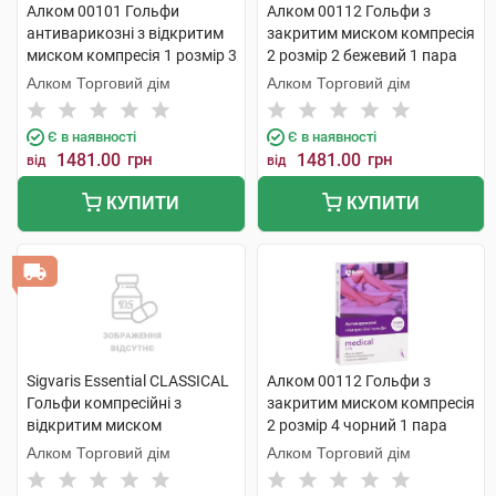
Алком 00101 Гольфи
Алком 00112 Гольфи з
антиварикозні з відкритим
закритим миском компресія
миском компресія 1 розмір 3
2 розмір 2 бежевий 1 пара
бежевий 1 пара
Алком Торговий дім
Алком Торговий дім
Є в наявності
Є в наявності
1481.00
грн
1481.00
грн
від
від
КУПИТИ
КУПИТИ
Sigvaris Essential CLASSICAL
Алком 00112 Гольфи з
Гольфи компресійні з
закритим миском компресія
відкритим миском
2 розмір 4 чорний 1 пара
компресія 2 PLUS large 1
Алком Торговий дім
Алком Торговий дім
пара