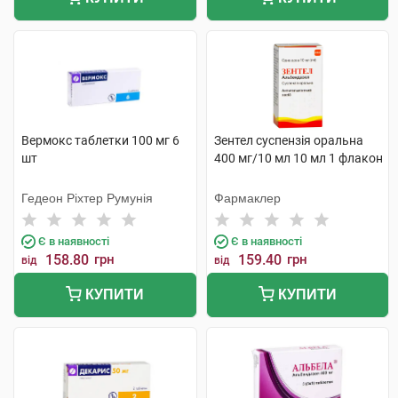
Вермокс таблетки 100 мг 6
Зентел суспензія оральна
шт
400 мг/10 мл 10 мл 1 флакон
Гедеон Ріхтер Румунія
Фармаклер
Є в наявності
Є в наявності
158.80
грн
159.40
грн
від
від
КУПИТИ
КУПИТИ