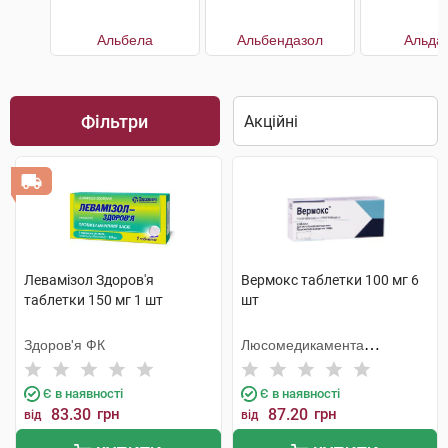
Альбела
Альбендазол
Альда
Фільтри
Левамізол Здоров'я
Вермокс таблетки 100 мг 6
таблетки 150 мг 1 шт
шт
Здоров'я ФК
Люсомедикамента
Сосьєдаде Текніка
Фармацеутика
Є в наявності
Є в наявності
83.30
грн
87.20
грн
від
від