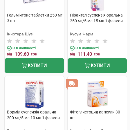
Гельмінтокс таблетки 250 мг
Пірантел суспензія оральна
3 шт
250 мг/5 мл 15 мл 1 флакон
Іннотера Шузі
Кусум Фарм
Є в наявності
Є в наявності
109.60
грн
111.40
грн
від
від
КУПИТИ
КУПИТИ
Ворміл суспензія оральна
Фітоглистоцид капсули 30
200 мг/5 мл 10 мл 1 флакон
шт