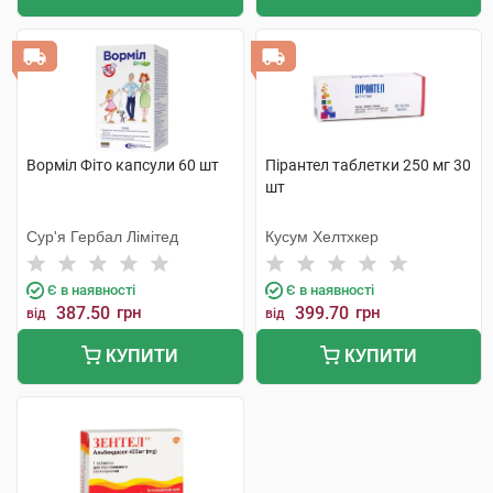
Ворміл Фіто капсули 60 шт
Пірантел таблетки 250 мг 30
шт
Сур'я Гербал Лімітед
Кусум Хелтхкер
Є в наявності
Є в наявності
387.50
грн
399.70
грн
від
від
КУПИТИ
КУПИТИ