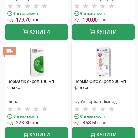
Пріват
Є в наявності
Є в наявності
179.70
грн
190.00
грн
від
від
КУПИТИ
КУПИТИ
Ворматік сироп 100 мл 1
Ворміл Фіто сироп 200 мл 1
флакон
флакон
Віола
Сур'я Гербал Лімітед
Є в наявності
Є в наявності
273.30
грн
358.50
грн
від
від
КУПИТИ
КУПИТИ