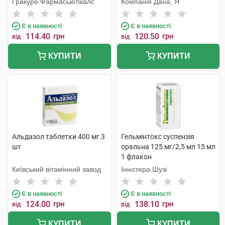
Гракуре Фармасьютікалс
Компанія Дана, Я
Є в наявності
Є в наявності
114.40
грн
120.50
грн
від
від
КУПИТИ
КУПИТИ
Альдазол таблетки 400 мг 3
Гельмінтокс суспензія
шт
оральна 125 мг/2,5 мл 15 мл
1 флакон
Київський вітамінний завод
Іннотера Шузі
Є в наявності
Є в наявності
124.00
грн
138.10
грн
від
від
КУПИТИ
КУПИТИ