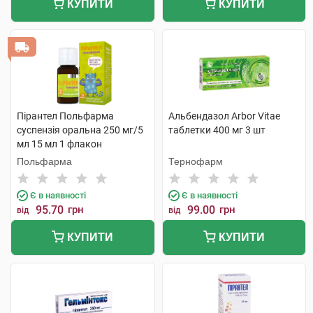
КУПИТИ
КУПИТИ
Пірантел Польфарма
Альбендазол Arbor Vitae
суспензія оральна 250 мг/5
таблетки 400 мг 3 шт
мл 15 мл 1 флакон
Польфарма
Тернофарм
Є в наявності
Є в наявності
95.70
грн
99.00
грн
від
від
КУПИТИ
КУПИТИ