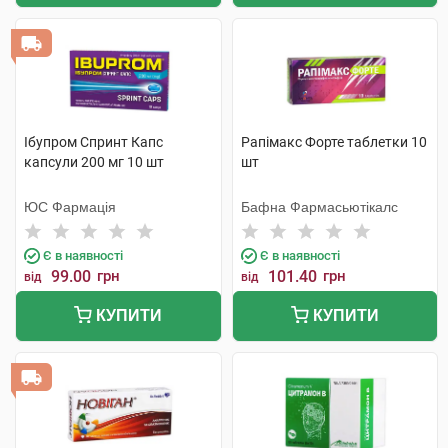
Ібупром Спринт Капс
Рапімакс Форте таблетки 10
капсули 200 мг 10 шт
шт
ЮС Фармація
Бафна Фармасьютікалс
Є в наявності
Є в наявності
99.00
грн
101.40
грн
від
від
КУПИТИ
КУПИТИ