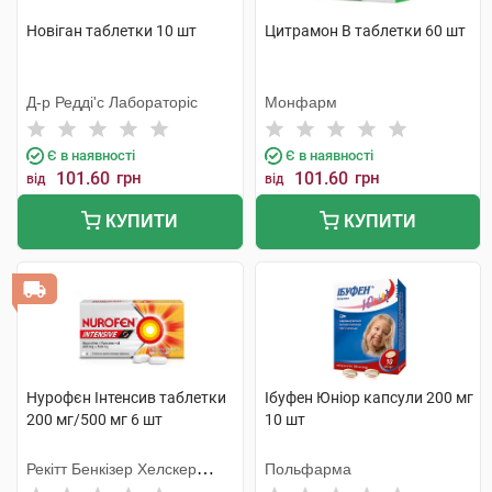
Новіган таблетки 10 шт
Цитрамон В таблетки 60 шт
Д-р Редді'с Лабораторіс
Монфарм
Є в наявності
Є в наявності
101.60
грн
101.60
грн
від
від
КУПИТИ
КУПИТИ
Нурофєн Інтенсив таблетки
Ібуфен Юніор капсули 200 мг
200 мг/500 мг 6 шт
10 шт
Рекітт Бенкізер Хелскер
Польфарма
Інтернешнл