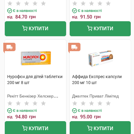
Є в наявності
Є в наявності
84.70
грн
91.50
грн
від
від
КУПИТИ
КУПИТИ
Нурофєн для дітей таблетки
Аффида Експрес капсули
200 мг 8 шт
200 мг 10 шт
Рекітт Бенкізер Хелскер
Джелтек Приват Лімітед
Інтернешнл
Є в наявності
Є в наявності
94.80
грн
95.00
грн
від
від
КУПИТИ
КУПИТИ