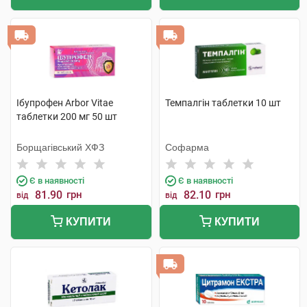
Ібупрофен Arbor Vitae
Темпалгін таблетки 10 шт
таблетки 200 мг 50 шт
Борщагівський ХФЗ
Софарма
Є в наявності
Є в наявності
81.90
грн
82.10
грн
від
від
КУПИТИ
КУПИТИ