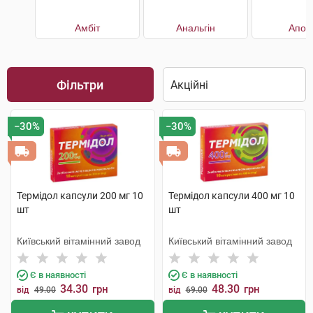
Амбіт
Анальгін
Апон
Фільтри
−30%
−30%
Термідол капсули 200 мг 10
Термідол капсули 400 мг 10
шт
шт
Київський вітамінний завод
Київський вітамінний завод
Є в наявності
Є в наявності
34.30
48.30
грн
грн
від
49.00
від
69.00