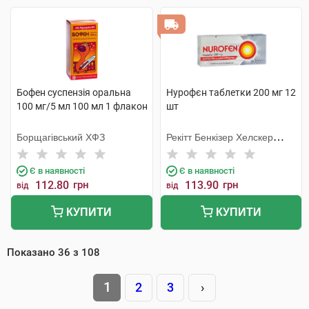
Бофен суспензія оральна
Нурофєн таблетки 200 мг 12
100 мг/5 мл 100 мл 1 флакон
шт
Борщагівський ХФЗ
Рекітт Бенкізер Хелскер
Інтернешнл
Є в наявності
Є в наявності
112.80
грн
113.90
грн
від
від
КУПИТИ
КУПИТИ
Показано
36
з
108
1
2
3
›