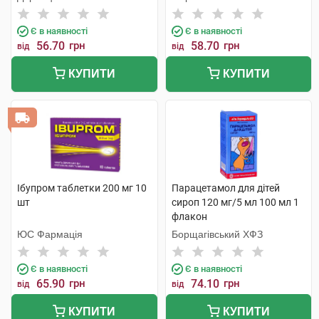
Є в наявності
Є в наявності
56.70
грн
58.70
грн
від
від
КУПИТИ
КУПИТИ
Ібупром таблетки 200 мг 10
Парацетамол для дітей
шт
сироп 120 мг/5 мл 100 мл 1
флакон
ЮС Фармація
Борщагівський ХФЗ
Є в наявності
Є в наявності
65.90
грн
74.10
грн
від
від
КУПИТИ
КУПИТИ