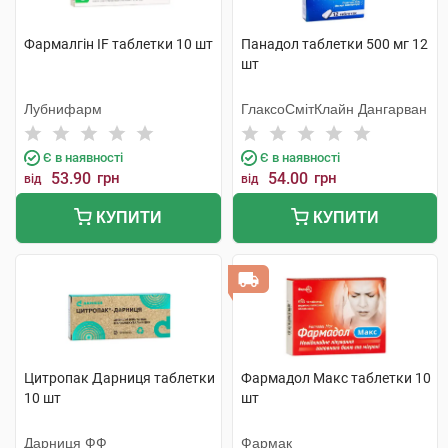
Фармалгін IF таблетки 10 шт
Панадол таблетки 500 мг 12
шт
Лубнифарм
ГлаксоСмітКлайн Дангарван
Є в наявності
Є в наявності
53.90
грн
54.00
грн
від
від
КУПИТИ
КУПИТИ
Цитропак Дарниця таблетки
Фармадол Макс таблетки 10
10 шт
шт
Дарниця ФФ
Фармак