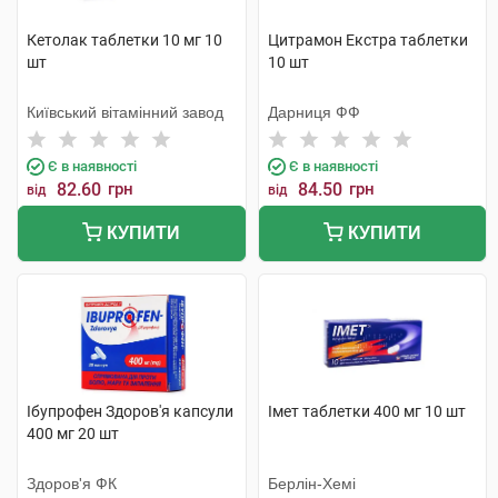
Кетолак таблетки 10 мг 10
Цитрамон Екстра таблетки
шт
10 шт
Київський вітамінний завод
Дарниця ФФ
Є в наявності
Є в наявності
82.60
грн
84.50
грн
від
від
КУПИТИ
КУПИТИ
Ібупрофен Здоров'я капсули
Імет таблетки 400 мг 10 шт
400 мг 20 шт
Здоров'я ФК
Берлін-Хемі