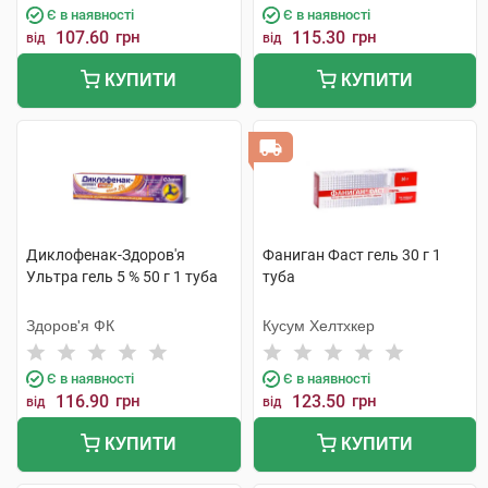
Є в наявності
Є в наявності
107.60
грн
115.30
грн
від
від
КУПИТИ
КУПИТИ
Диклофенак-Здоров'я
Фаниган Фаст гель 30 г 1
Ультра гель 5 % 50 г 1 туба
туба
Здоров'я ФК
Кусум Хелтхкер
Є в наявності
Є в наявності
116.90
грн
123.50
грн
від
від
КУПИТИ
КУПИТИ