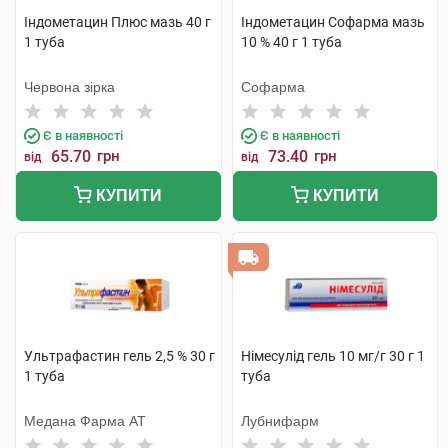
Індометацин Плюс мазь 40 г
Індометацин Софарма мазь
1 туба
10 % 40 г 1 туба
Червона зірка
Софарма
Є в наявності
Є в наявності
65.70
грн
73.40
грн
від
від
КУПИТИ
КУПИТИ
Ультрафастин гель 2,5 % 30 г
Німесулід гель 10 мг/г 30 г 1
1 туба
туба
Медана Фарма АТ
Лубнифарм