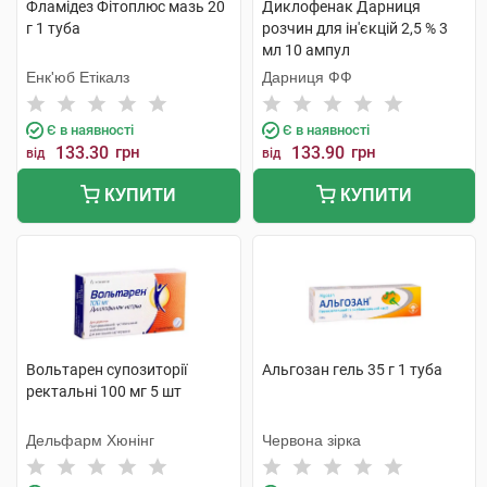
Фламідез Фітоплюс мазь 20
Диклофенак Дарниця
г 1 туба
розчин для ін'єкцій 2,5 % 3
мл 10 ампул
Енк'юб Етікалз
Дарниця ФФ
Є в наявності
Є в наявності
133.30
грн
133.90
грн
від
від
КУПИТИ
КУПИТИ
Вольтарен супозиторії
Альгозан гель 35 г 1 туба
ректальні 100 мг 5 шт
Дельфарм Хюнінг
Червона зірка