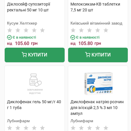
Діклосейф супозиторії
Мелоксикам-КВ таблетки
ректальні 50 мг 10 шт
7,5 мг 20 шт
Кусум Хелтхкер
Київський вітамінний завод
Є в наявності
Є в наявності
105.60
грн
105.80
грн
від
від
КУПИТИ
КУПИТИ
Диклофенак гель 50 мг/г 40
Диклофенак натрію розчин
г 1 туба
для ін'єкцій 2,5 % 3 мл 10
ампул
Лубнифарм
Лубнифарм