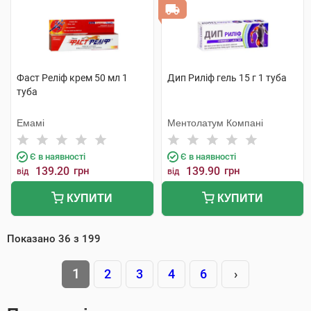
Фаст Реліф крем 50 мл 1
Дип Риліф гель 15 г 1 туба
туба
Емамі
Ментолатум Компані
Є в наявності
Є в наявності
139.20
грн
139.90
грн
від
від
КУПИТИ
КУПИТИ
Показано
36
з
199
1
2
3
4
6
›