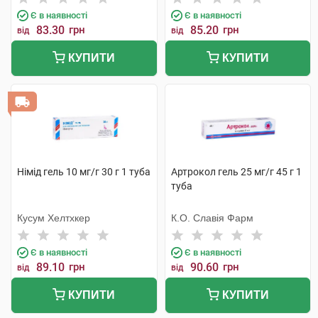
Є в наявності
Є в наявності
83.30
грн
85.20
грн
від
від
КУПИТИ
КУПИТИ
Німід гель 10 мг/г 30 г 1 туба
Артрокол гель 25 мг/г 45 г 1
туба
Кусум Хелтхкер
К.О. Славія Фарм
Є в наявності
Є в наявності
89.10
грн
90.60
грн
від
від
КУПИТИ
КУПИТИ