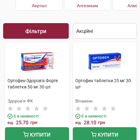
Аертал
Алгезикам
Алмір
Фільтри
Ортофен-Здоров'я Форте
Ортофен таблетки 25 мг 30
таблетки 50 мг 30 шт
шт
Здоров'я ФК
Вітаміни
Є в наявності
Є в наявності
25.70
грн
28.10
грн
від
від
КУПИТИ
КУПИТИ