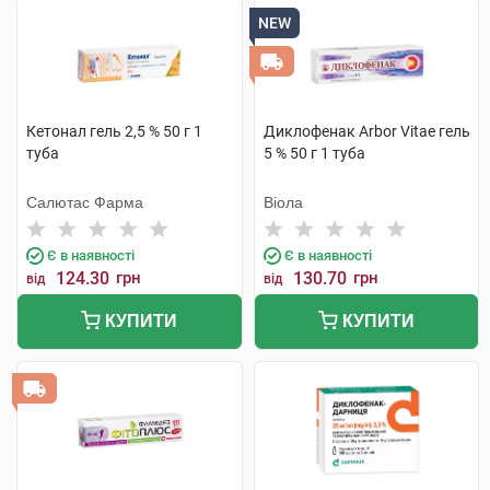
NEW
Кетонал гель 2,5 % 50 г 1
Диклофенак Arbor Vitae гель
туба
5 % 50 г 1 туба
Салютас Фарма
Віола
Є в наявності
Є в наявності
124.30
грн
130.70
грн
від
від
КУПИТИ
КУПИТИ