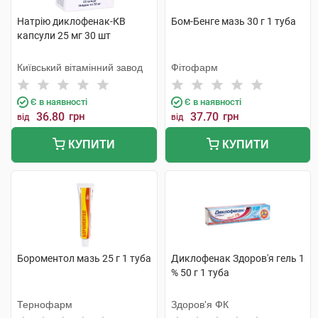
Натрію диклофенак-КВ
Бом-Бенге мазь 30 г 1 туба
капсули 25 мг 30 шт
Київський вітамінний завод
Фітофарм
Є в наявності
Є в наявності
36.80
грн
37.70
грн
від
від
КУПИТИ
КУПИТИ
Бороментол мазь 25 г 1 туба
Диклофенак Здоров'я гель 1
% 50 г 1 туба
Тернофарм
Здоров'я ФК