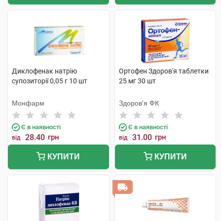
Диклофенак натрію
Ортофен Здоров'я таблетки
супозиторії 0,05 г 10 шт
25 мг 30 шт
Монфарм
Здоров'я ФК
Є в наявності
Є в наявності
28.40
грн
31.00
грн
від
від
КУПИТИ
КУПИТИ