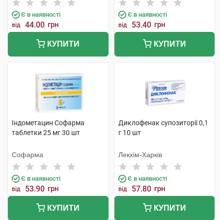
Є в наявності
Є в наявності
44.00
грн
53.40
грн
від
від
КУПИТИ
КУПИТИ
Індометацин Софарма
Диклофенак супозиторії 0,1
таблетки 25 мг 30 шт
г 10 шт
Софарма
Лекхім-Харків
Є в наявності
Є в наявності
53.90
грн
57.80
грн
від
від
КУПИТИ
КУПИТИ