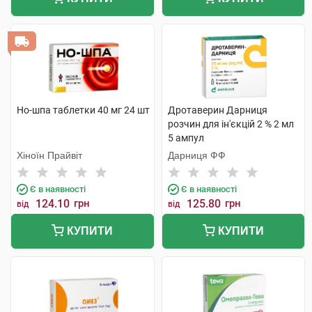
Но-шпа таблетки 40 мг 24 шт
Дротаверин Дарниця
розчин для ін'єкцій 2 % 2 мл
5 ампул
Хіноїн Прайвіт
Дарниця ФФ
Є в наявності
Є в наявності
124.10
грн
125.80
грн
від
від
КУПИТИ
КУПИТИ