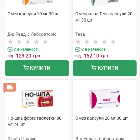
Омез капсули 10 мг 30 шт
Омепразол Тева капсули 20
мг 30 шт
Д-р Редді'с Лабораторіс
Тева
Є в наявності
Є в наявності
129.20
грн
152.10
грн
від
від
КУПИТИ
КУПИТИ
Но-шпа форте таблетки 80
Омез капсули 20 мг 30 шт
мг 24 шт
Хіноїн Прайвіт
Д-р Редді'с Лабораторіс