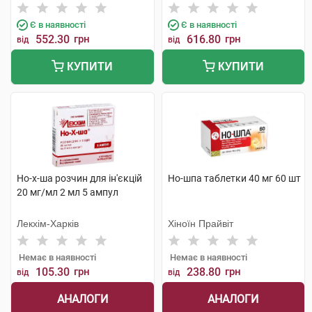
Є в наявності
Є в наявності
552.30
грн
616.80
грн
від
від
КУПИТИ
КУПИТИ
Но-х-ша розчин для ін'єкцій
Но-шпа таблетки 40 мг 60 шт
20 мг/мл 2 мл 5 ампул
Лекхім-Харків
Хіноїн Прайвіт
Немає в наявності
Немає в наявності
105.30
грн
238.80
грн
від
від
АНАЛОГИ
АНАЛОГИ