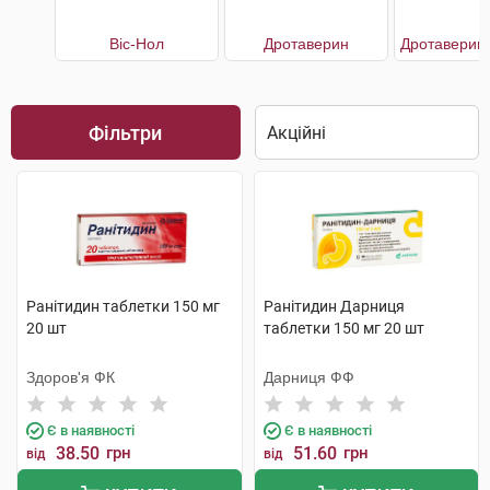
Віс-Нол
Дротаверин
Фільтри
Ранітидин таблетки 150 мг
Ранітидин Дарниця
20 шт
таблетки 150 мг 20 шт
Здоров'я ФК
Дарниця ФФ
Є в наявності
Є в наявності
38.50
грн
51.60
грн
від
від