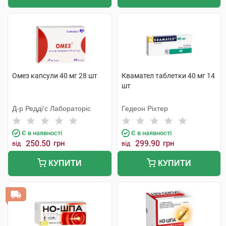
Омез капсули 40 мг 28 шт
Квамател таблетки 40 мг 14
шт
Д-р Редді'с Лабораторіс
Гедеон Ріхтер
Є в наявності
Є в наявності
250.50
грн
299.90
грн
від
від
КУПИТИ
КУПИТИ