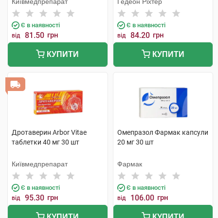
Київмедпрепарат
Гедеон Ріхтер
Є в наявності
Є в наявності
81.50
грн
84.20
грн
від
від
КУПИТИ
КУПИТИ
Дротаверин Arbor Vitae
Омепразол Фармак капсули
таблетки 40 мг 30 шт
20 мг 30 шт
Київмедпрепарат
Фармак
Є в наявності
Є в наявності
95.30
грн
106.00
грн
від
від
КУПИТИ
КУПИТИ