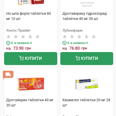
Но-шпа форте таблетки 80
Дротаверину гідрохлорид
мг 10 шт
таблетки 40 мг 30 шт
Хіноїн Прайвіт
Лубнифарм
Є в наявності
Є в наявності
73.90
грн
76.80
грн
від
від
КУПИТИ
КУПИТИ
Дротаверин таблетки 40 мг
Квамател таблетки 20 мг 28
30 шт
шт