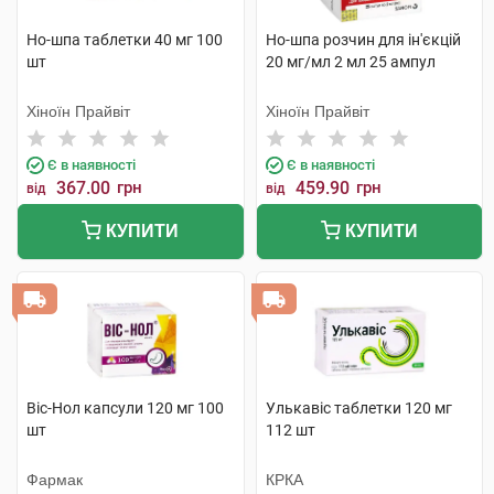
Но-шпа таблетки 40 мг 100
Но-шпа розчин для ін'єкцій
шт
20 мг/мл 2 мл 25 ампул
Хіноїн Прайвіт
Хіноїн Прайвіт
Є в наявності
Є в наявності
367.00
грн
459.90
грн
від
від
КУПИТИ
КУПИТИ
Віс-Нол капсули 120 мг 100
Улькавіс таблетки 120 мг
шт
112 шт
Фармак
КРКА