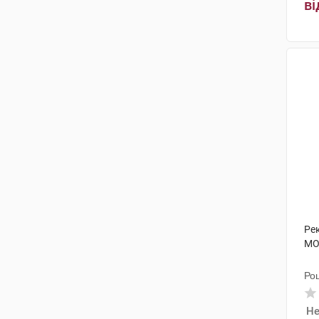
ві
Рек
МО/
Ро
Не