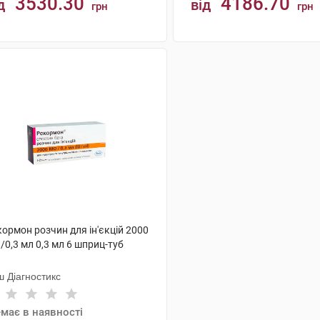
3530.30
4186.70
д
від
грн
грн
КУПИТИ
КУПИТИ
ормон розчин для ін'єкцій 2000
0,3 мл 0,3 мл 6 шприц-туб
ш Діагностикс
має в наявності