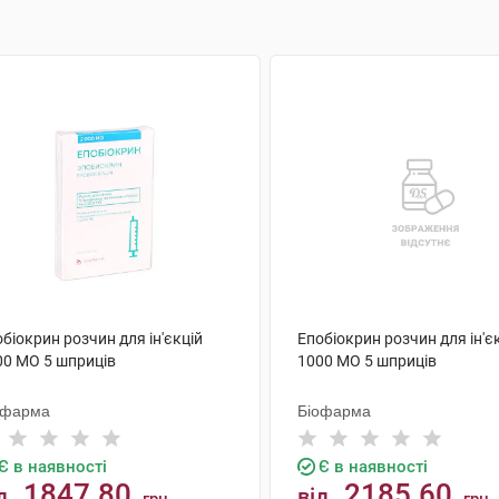
біокрин розчин для ін'єкцій
Епобіокрин розчин для ін'є
00 МО 5 шприців
1000 МО 5 шприців
офарма
Біофарма
Є в наявності
Є в наявності
1847.80
2185.60
д
від