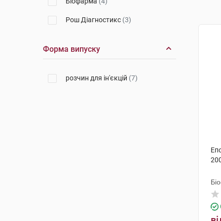
Біофарма
(4)
Рош Діагностикс
(3)
Форма випуску
розчин для ін'єкцій
(7)
Епо
20
Бі
ві