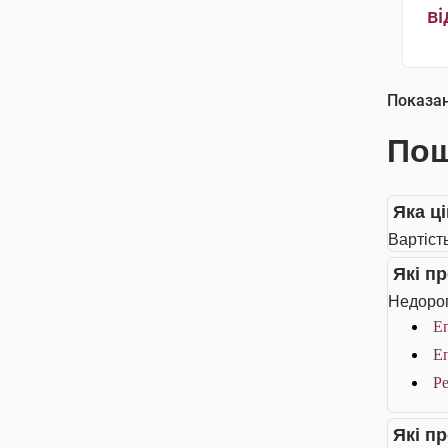
ві
Показа
Пош
Яка ц
Вартіст
Які п
Недорог
Еп
Еп
Ре
Які п