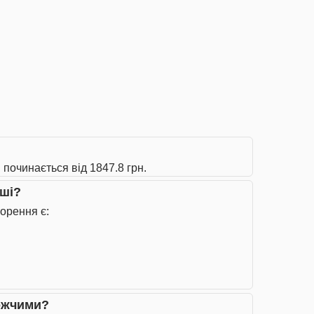
 починається від 1847.8 грн.
вші?
орення є:
рожчими?