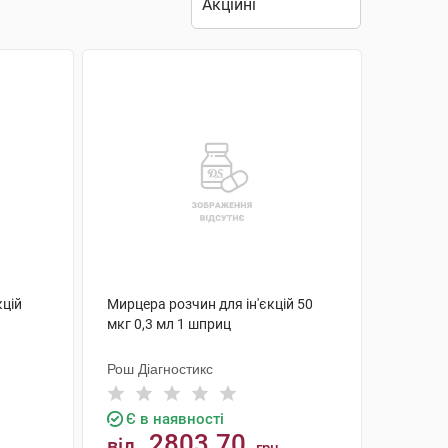
кцій
Мирцера розчин для ін'єкцій 50
мкг 0,3 мл 1 шприц
Рош Діагностикс
Є в наявності
2803.70
від