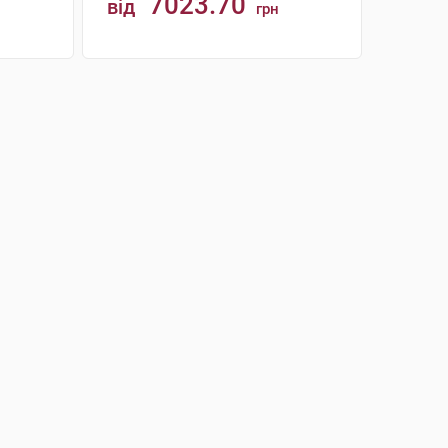
7023.70
від
грн
КУПИТИ