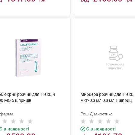
грн
грн
КУПИТИ
КУПИТИ
біокрин розчин для ін'єкцій
Мирцера розчин для ін'єкці
00 МО 5 шприців
мкг/0,3 мл 0,3 мл 1 шприц
офарма
Рош Діагностикс
Є в наявності
Є в наявності