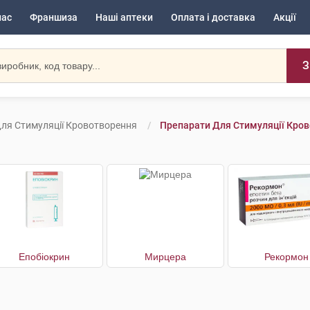
нас
Франшиза
Наші аптеки
Оплата і доставка
Акції
З
ля Стимуляції Кровотворення
Препарати Для Стимуляції Кров
Епобіокрин
Мирцера
Рекормон