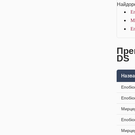
Найдоро
Еп
Ми
Еп
Пре
DS
Назва
Епобіо
Епобіо
Мирцер
Епобіо
Мирцер