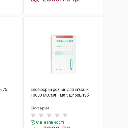
грн
КУПИТИ
й 75
Епобіокрин розчин для ін'єкцій
10000 МО/мл 1 мл 5 шприц-туб
Біофарма
Є в наявності