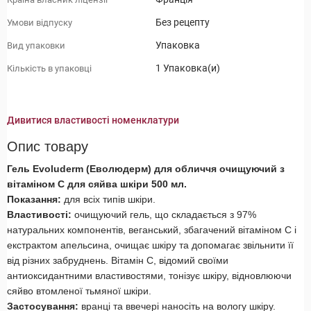
Без рецепту
Умови відпуску
Упаковка
Вид упаковки
1 Упаковка(и)
Кількість в упаковці
Дивитися властивості номенклатури
Опис товару
Гель Evoluderm (Еволюдерм) для обличчя очищуючий з
вітаміном C для сяйва шкіри 500 мл.
Показання:
для всіх типів шкіри.
Властивості:
очищуючий гель, що складається з 97%
натуральних компонентів, веганський, збагачений вітаміном С і
екстрактом апельсина, очищає шкіру та допомагає звільнити її
від різних забруднень.
Вітамін С, відомий своїми
антиоксидантними властивостями, тонізує шкіру, відновлюючи
сяйво втомленої тьмяної шкіри.
Застосування:
вранці та ввечері наносіть на вологу шкіру.