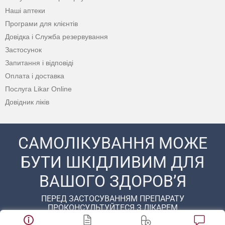
Наші аптеки
Програми для клієнтів
Довідка і Служба резервування
Застосунок
Запитання і відповіді
Оплата і доставка
Послуга Likar Online
Довідник ліків
САМОЛІКУВАННЯ МОЖЕ
БУТИ ШКІДЛИВИМ ДЛЯ
ВАШОГО ЗДОРОВ’Я
ПЕРЕД ЗАСТОСУВАННЯМ ПРЕПАРАТУ
ПРОКОНСУЛЬТУЙТЕСЯ З ЛІКАРЕМ
© 2020 - 2026 Аптека D.S. Усі права захищені