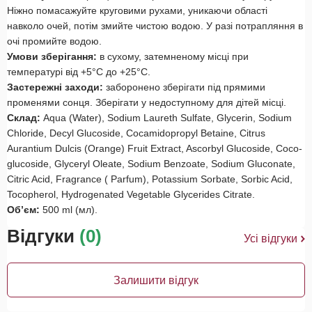
Ніжно помасажуйте круговими рухами, уникаючи області
навколо очей, потім змийте чистою водою. У разі потрапляння в
очі промийте водою.
Умови зберігання:
в сухому, затемненому місці при
температурі від +5°С до +25°С.
Застережні заходи:
заборонено зберігати під прямими
променями сонця. Зберігати у недоступному для дітей місці.
Склад:
Aqua (Water), Sodium Laureth Sulfate, Glycerin, Sodium
Chloride, Decyl Glucoside, Cocamidopropyl Betaine, Citrus
Aurantium Dulcis (Orange) Fruit Extract, Ascorbyl Glucoside, Coco-
glucoside, Glyceryl Oleate, Sodium Benzoate, Sodium Gluconate,
Citric Acid, Fragrance ( Parfum), Potassium Sorbate, Sorbic Acid,
Tocopherol, Hydrogenated Vegetable Glycerides Citrate.
Об’єм:
500 ml (мл).
Відгуки
(0)
Усі відгуки
Залишити відгук