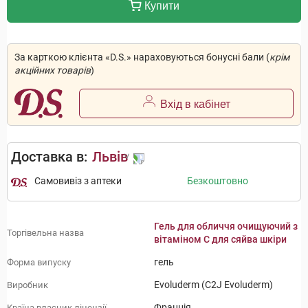
Купити
За карткою клієнта «D.S.» нараховуються бонусні бали (
крім
акційних товарів
)
Вхід в кабінет
Доставка в:
Львів
Самовивіз з аптеки
Безкоштовно
Гель для обличчя очищуючий з
Торгівельна назва
вітаміном C для сяйва шкіри
гель
Форма випуску
Evoluderm (C2J Evoluderm)
Виробник
Франція
Країна власник ліцензії