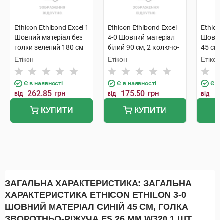
Ethicon Ethibond Exсel 1
Ethicon Ethibond Exсel
Ethico
Шовний матеріал без
4-0 Шовний матеріал
Шовни
голки зелений 180 см
білий 90 см, 2 колючо-
45 см
W6155 1 шт
ріжучі голки 17 мм 3/8
зворо
Етікон
Етікон
Етіко
кола W6915 1 шт
16 мм
Є в наявності
Є в наявності
Є в
262.85
грн
175.50
грн
1
від
від
від
КУПИТИ
КУПИТИ
ЗАГАЛЬНА ХАРАКТЕРИСТИКА: ЗАГАЛЬНА
ХАРАКТЕРИСТИКА ETHICON ETHILON 3-0
ШОВНИЙ МАТЕРІАЛ СИНІЙ 45 СМ, ГОЛКА
ЗВОРОТНЬО-РІЖУЧА FS 26 ММ W320 1 ШТ