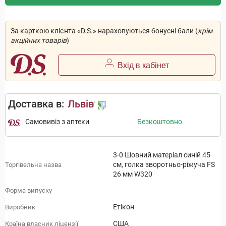
За карткою клієнта «D.S.» нараховуються бонусні бали (
крім
акційних товарів
)
Вхід в кабінет
Доставка в:
Львів
Самовивіз з аптеки
Безкоштовно
3-0 Шовний матеріал синій 45
см, голка зворотньо-ріжуча FS
Торгівельна назва
26 мм W320
Форма випуску
Етікон
Виробник
США
Країна власник ліцензії