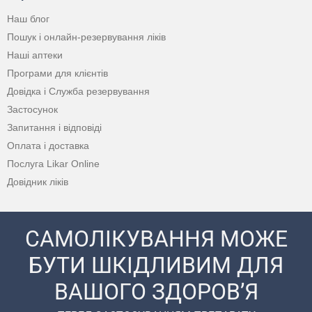
Наш блог
Пошук і онлайн-резервування ліків
Наші аптеки
Програми для клієнтів
Довідка і Служба резервування
Застосунок
Запитання і відповіді
Оплата і доставка
Послуга Likar Online
Довідник ліків
САМОЛІКУВАННЯ МОЖЕ
БУТИ ШКІДЛИВИМ ДЛЯ
ВАШОГО ЗДОРОВ’Я