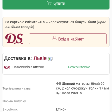
Купити
За карткою клієнта «D.S.» нараховуються бонусні бали (
крім
акційних товарів
)
Вхід в кабінет
Доставка в:
Львів
Самовивіз з аптеки
Безкоштовно
4-0 Шовний матеріал білий 90
см, 2 колючо-ріжучі голки 17 мм
Торгівельна назва
3/8 кола W6915
Форма випуску
Етікон
Виробник