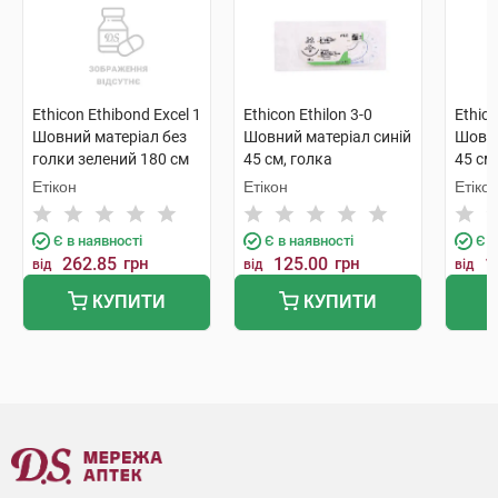
Ethicon Ethibond Exсel 1
Ethicon Ethilon 3-0
Ethico
Шовний матеріал без
Шовний матеріал синій
Шовни
голки зелений 180 см
45 см, голка
45 см
W6155 1 шт
зворотньо-ріжуча FS
зворо
Етікон
Етікон
Етіко
26 мм W320 1 шт
16 мм
Є в наявності
Є в наявності
Є в
262.85
грн
125.00
грн
1
від
від
від
КУПИТИ
КУПИТИ