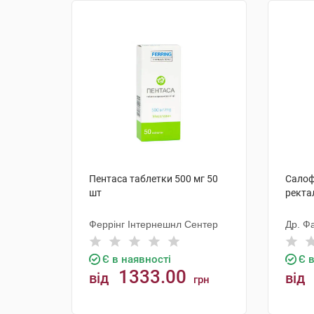
Пентаса таблетки 500 мг 50
Салоф
шт
ректал
Феррінг Інтернешнл Сентер
Др. Ф
Є в наявності
Є 
1333.00
від
від
грн