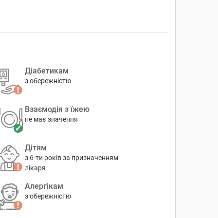
Діабетикам
з обережністю
Взаємодія з їжею
не має значення
Дітям
з 6-ти років за призначенням
лікаря
Алергікам
з обережністю