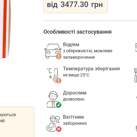
від
3477.30
грн
Особливості застосування
Водіям
з обережністю, можливе
запаморочення
Температура зберігання
не вище 25°C
Дорослим
дозволено
овуються
Вагітним
ів
)
заборонено