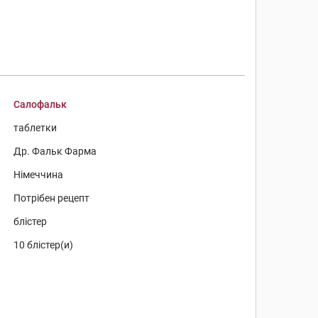
Салофальк
таблетки
Др. Фальк Фарма
Німеччина
Потрібен рецепт
блістер
10 блістер(и)