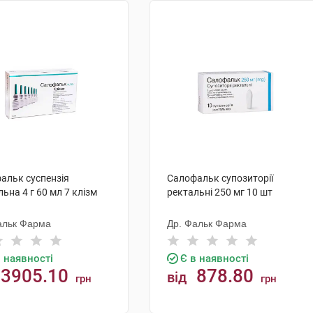
альк суспензія
Салофальк супозиторії
ьна 4 г 60 мл 7 клізм
ректальні 250 мг 10 шт
альк Фарма
Др. Фальк Фарма
в наявності
Є в наявності
3905.10
878.80
від
грн
грн