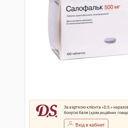
За карткою клієнта «D.S.» нарах
бонусні бали (
крім акційних товар
Вхід в кабінет