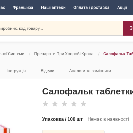
нас
Франшиза
Наші аптеки
Оплата і доставка
Акції
З
вної Системи
Препарати При Хворобі Крона
Салофальк Таб
Інструкція
Відгуки
Аналоги та замінники
Салофальк таблетки
Немає в наявності
Упаковка / 100 шт