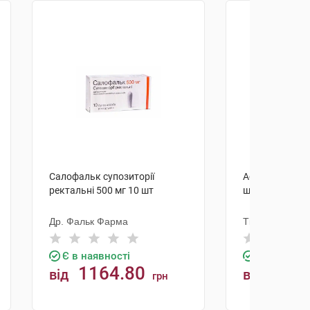
Салофальк супозиторії
Асакол таблет
ректальні 500 мг 10 шт
шт
Др. Фальк Фарма
Тілотс Фарма 
Є в наявності
Є в наявно
1164.80
248
від
від
грн