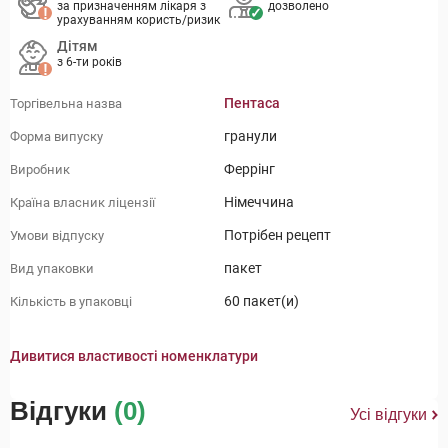
за призначенням лікаря з
дозволено
урахуванням користь/ризик
Дітям
з 6-ти років
Пентаса
Торгівельна назва
гранули
Форма випуску
Феррінг
Виробник
Німеччина
Країна власник ліцензії
Потрібен рецепт
Умови відпуску
пакет
Вид упаковки
60 пакет(и)
Кількість в упаковці
Дивитися властивості номенклатури
Відгуки
(0)
Усі відгуки