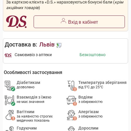
За карткою клієнта «D.S.» нараховуються бонусні бали (
крім
акційних товарів
)
Вхід в кабінет
Доставка в:
Львів
Самовивіз з аптеки
Безкоштовно
Особливості застосування
Діабетикам
Температура зберігання
дозволено
від 5°C до 25°C
Взаємодія з їжею
Водіям
не має значення
з обережністю
Вагітним
Алергікам
за наявністю строгих
з обережністю
медичних показань
Годуючим
Дорослим