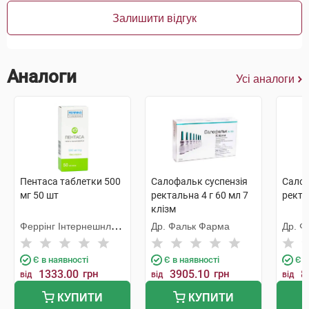
Залишити відгук
Аналоги
Усі аналоги
Пентаса таблетки 500
Салофальк суспензія
Салоф
мг 50 шт
ректальна 4 г 60 мл 7
ректа
клізм
Феррінг Інтернешнл
Др. Фальк Фарма
Др. Ф
Сентер
Є в наявності
Є в наявності
Є в
1333.00
грн
3905.10
грн
8
від
від
від
КУПИТИ
КУПИТИ