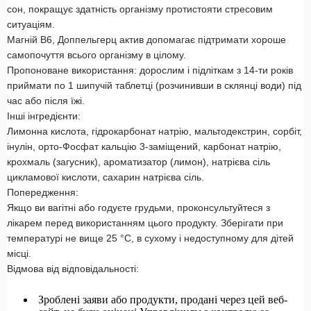
сон, покращує здатність організму протистояти стресовим
ситуаціям.
Магній В6, Доппельгерц актив допомагає підтримати хороше
самопочуття всього організму в цілому.
Пропоноване використання: дорослим і підліткам з 14-ти років
приймати по 1 шипучій таблетці (розчинивши в склянці води) під
час або після їжі.
Інші інгредієнти:
Лимонна кислота, гідрокарбонат натрію, мальтодекстрин, сорбіт,
інулін, орто-Фосфат кальцію 3-заміщений, карбонат натрію,
крохмаль (загусник), ароматизатор (лимон), натрієва сіль
цикламової кислоти, сахарин натрієва сіль.
Попередження:
Якщо ви вагітні або годуєте грудьми, проконсультуйтеся з
лікарем перед використанням цього продукту. Зберігати при
температурі не вище 25 °С, в сухому і недоступному для дітей
місці.
Відмова від відповідальності:
Зроблені заяви або продукти, продані через цей веб-