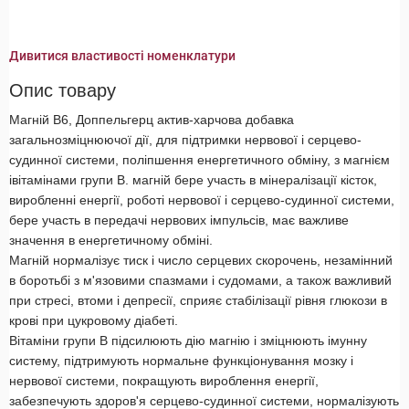
Дивитися властивості номенклатури
Опис товару
Магній В6, Доппельгерц актив-харчова добавка
загальнозміцнюючої дії, для підтримки нервової і серцево-
судинної системи, поліпшення енергетичного обміну, з магнієм
івітамінами групи В. магній бере участь в мінералізації кісток,
виробленні енергії, роботі нервової і серцево-судинної системи,
бере участь в передачі нервових імпульсів, має важливе
значення в енергетичному обміні.
Магній нормалізує тиск і число серцевих скорочень, незамінний
в боротьбі з м'язовими спазмами і судомами, а також важливий
при стресі, втоми і депресії, сприяє стабілізації рівня глюкози в
крові при цукровому діабеті.
Вітаміни групи В підсилюють дію магнію і зміцнюють імунну
систему, підтримують нормальне функціонування мозку і
нервової системи, покращують вироблення енергії,
забезпечують здоров'я серцево-судинної системи, нормалізують