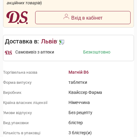
акційних товарів
)
Вхід в кабінет
Доставка в:
Львів
Самовивіз з аптеки
Безкоштовно
Магній B6
Торгівельна назва
таблетки
Форма випуску
Квайссер Фарма
Виробник
Німеччина
Країна власник ліцензії
Без рецепту
Умови відпуску
блістер
Вид упаковки
3 блістер(и)
Кількість в упаковці