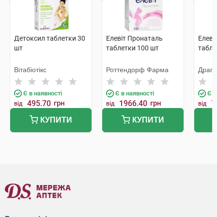
Детоксил таблетки 30
Елевіт Пронаталь
Елеві
шт
таблетки 100 шт
табле
Вітабіотікс
Роттендорф Фарма
Драг
Апот
Є в наявності
Є в наявності
Є в
495.70
грн
1966.40
грн
7
від
від
від
КУПИТИ
КУПИТИ