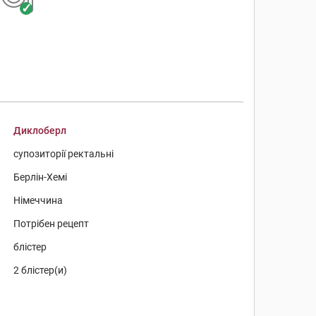
Диклоберл
супозиторії ректальні
Берлін-Хемі
Німеччина
Потрібен рецепт
блістер
2 блістер(и)