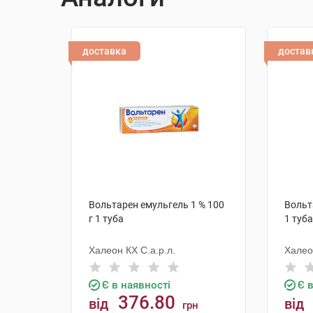
доставка
достав
Вольтарен емульгель 1 % 100
Вольт
г 1 туба
1 туба
Халеон КХ С.а.р.л.
Халео
Є в наявності
Є 
376.80
від
від
грн