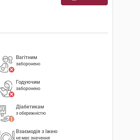
Вагітним
заборонено
Годуючим
заборонено
Діабетикам
з обережністю
Взаємодія з їжею
не має значення