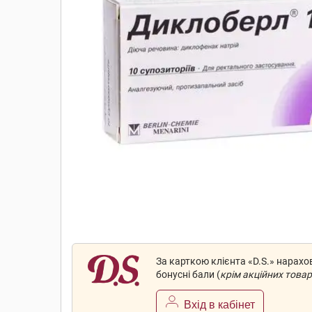
За карткою клієнта «D.S.» нарах
бонусні бали (
крім акційних товар
Вхід в кабінет