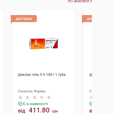
Усі аналоги
доставка
доставка
Диклак гель 5 % 100 г 1 туба
Диклак гель 5 
Салютас Фарма
Салютас Фар
Є в наявності
Є в наявно
411.80
276.
від
від
грн