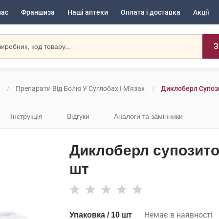
нас
Франшиза
Наші аптеки
Оплата і доставка
Акції
З
Препарати Від Болю У Суглобах І М'язах
Диклоберл Супози
Інструкція
Відгуки
Аналоги та замінники
Диклоберл супозитор
шт
Немає в наявності
Упаковка / 10 шт