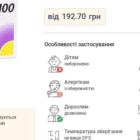
від
192.70
грн
Особливості застосування
Дітям
заборонено
Алергікам
з обережністю
Дорослим
дозволено
овуються
ів
)
Температура зберігання
не вище 25°C