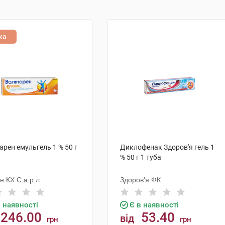
ка
арен емульгель 1 % 50 г
Диклофенак Здоров'я гель 1
% 50 г 1 туба
н КХ С.а.р.л.
Здоров'я ФК
в наявності
Є в наявності
246.00
53.40
від
грн
грн