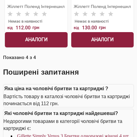
Жіллетт Поленд Інтернешнл
Жіллетт Поленд Інтернешнл
Немає в наявності
Немає в наявності
112.00
грн
130.00
грн
від
від
АНАЛОГИ
АНАЛОГИ
Показано
4
з
4
Поширені запитання
Яка ціна на чоловічі бритви та картриджі ?
Вартість товару в каталозі чоловічі бритви та картриджі
починається від 112 грн.
Які чоловічі бритви та картриджі найдешевші?
Недорогими товарами в категорії чоловічі бритви та
картриджі є:
Gillette Simply Venus 3 Бритви одноразові жіночі 4 шт