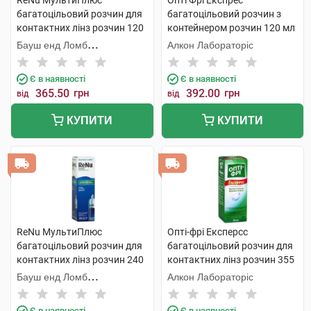
ReNu МультиПлюс
Опті Фрі Експрес
багатоцільовий розчин для
багатоцільовий розчин з
контактних лінз розчин 120
контейнером розчин 120 мл
мл 1 флакон
1 флакон
Бауш енд Ломб
Алкон Лабораторіс
Інкорпорейтед
Є в наявності
Є в наявності
365.50
грн
392.00
грн
від
від
КУПИТИ
КУПИТИ
ReNu МультиПлюс
Опті-фрі Експерсс
багатоцільовий розчин для
багатоцільовий розчин для
контактних лінз розчин 240
контактних лінз розчин 355
мл 1 флакон
мл 1 флакон
Бауш енд Ломб
Алкон Лабораторіс
Інкорпорейтед
Є в наявності
Є в наявності