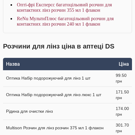
Опті-фрі Експерсс багатоцільовий розчин для
контактних лінз розчин 355 мл 1 флакон
ReNu МультиПлюс багатоцільовий розчин для
контактних лінз розчин 240 мл 1 флакон
Розчини для лінз ціна в аптеці DS
Назва
Ціна
99.50
Оптика Набір подорожуючий для лінз 1 шт
грн
171.50
Оптика Набір подорожуючий для лінз люкс 1 шт
грн
174.00
Рідина для очистки лінз
грн
301.70
Multison Розчин для лінз розчин 375 мл 1 флакон
грн