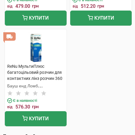
479.00
грн
512.20
грн
від
від
КУПИТИ
КУПИТИ
ReNu МультиПлюс
багатоцільовий розчин для
контактних лінз розчин 360
мл 1 флакон
Бауш енд Ломб
Інкорпорейтед
Є в наявності
576.30
грн
від
КУПИТИ