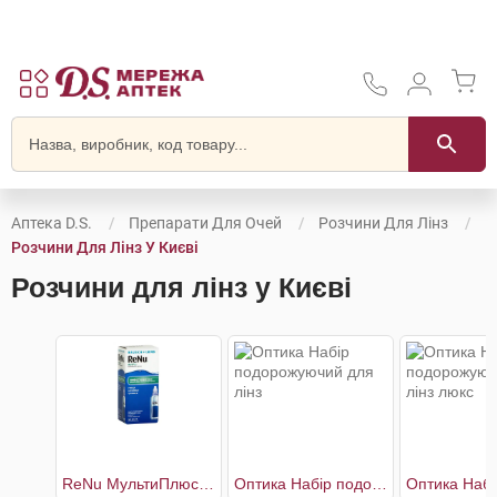
Аптека D.S.
Препарати Для Очей
Розчини Для Лінз
Розчини Для Лінз У Києві
Розчини для лінз у Києві
ReNu МультиПлюс багатоцільовий розчин для контактних лінз
Оптика Набір подорожуючий для лінз