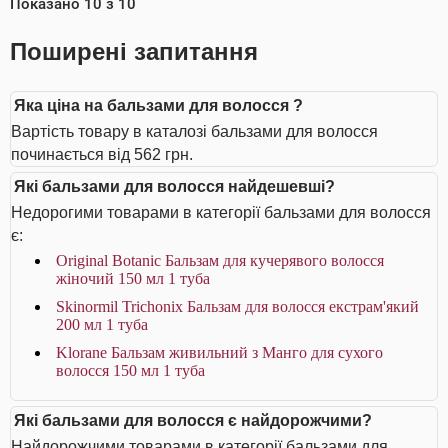
Показано
10
з
10
Поширені запитання
Яка ціна на бальзами для волосся ?
Вартість товару в каталозі бальзами для волосся
починається від 562 грн.
Які бальзами для волосся найдешевші?
Недорогими товарами в категорії бальзами для волосся
є:
Original Botanic Бальзам для кучерявого волосся
жіночий 150 мл 1 туба
Skinormil Trichonix Бальзам для волосся екстрам'який
200 мл 1 туба
Klorane Бальзам живильний з Манго для сухого
волосся 150 мл 1 туба
Які бальзами для волосся є найдорожчими?
Найдорожчими товарами в категорії бальзами для