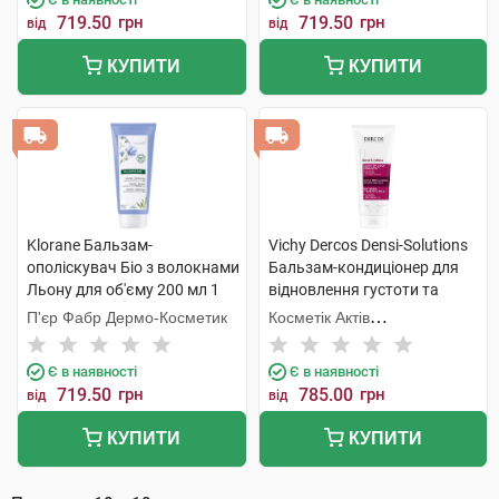
719.50
грн
719.50
грн
від
від
КУПИТИ
КУПИТИ
Klorane Бальзам-
Vichy Dercos Densi-Solutions
ополіскувач Біо з волокнами
Бальзам-кондиціонер для
Льону для об'єму 200 мл 1
відновлення густоти та
туба
об'єму тонкого ослабленого
П'єр Фабр Дермо-Косметик
Косметік Актів
волосся 200 мл 1 флакон
Інтернаціональ
Є в наявності
Є в наявності
719.50
грн
785.00
грн
від
від
КУПИТИ
КУПИТИ