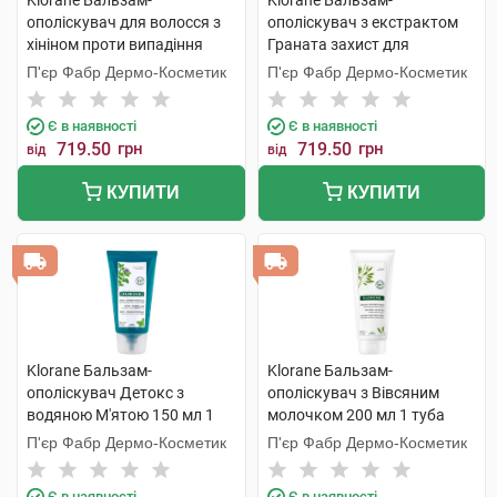
Klorane Бальзам-
Klorane Бальзам-
ополіскувач для волосся з
ополіскувач з екстрактом
хініном проти випадіння
Граната захист для
волосся 200 мл 1 туба
фарбованого волосся 200
П'єр Фабр Дермо-Косметик
П'єр Фабр Дермо-Косметик
мл 1 туба
Є в наявності
Є в наявності
719.50
грн
719.50
грн
від
від
КУПИТИ
КУПИТИ
Klorane Бальзам-
Klorane Бальзам-
ополіскувач Детокс з
ополіскувач з Вівсяним
водяною М'ятою 150 мл 1
молочком 200 мл 1 туба
туба
П'єр Фабр Дермо-Косметик
П'єр Фабр Дермо-Косметик
Є в наявності
Є в наявності