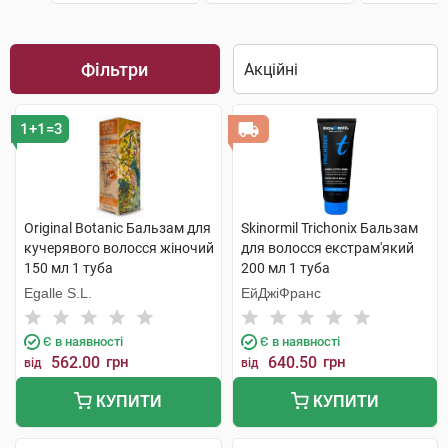
Фільтри
1+1=3
Original Botanic Бальзам для
Skinormil Trichonix Бальзам
кучерявого волосся жіночий
для волосся екстрам'який
150 мл 1 туба
200 мл 1 туба
Egalle S.L.
ЕйДжіФранс
Є в наявності
Є в наявності
562.00
грн
640.50
грн
від
від
КУПИТИ
КУПИТИ