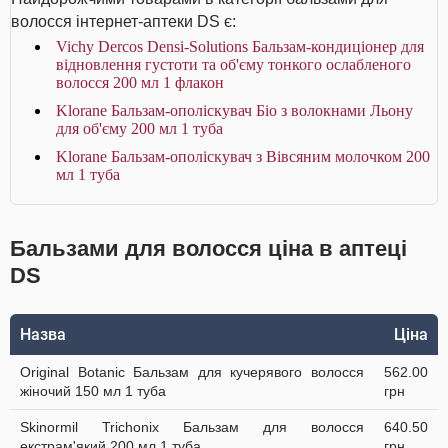
волосся інтернет-аптеки DS є:
Vichy Dercos Densi-Solutions Бальзам-кондиціонер для
відновлення густоти та об'єму тонкого ослабленого
волосся 200 мл 1 флакон
Klorane Бальзам-ополіскувач Біо з волокнами Льону
для об'єму 200 мл 1 туба
Klorane Бальзам-ополіскувач з Вівсяним молочком 200
мл 1 туба
Бальзами для волосся ціна в аптеці
DS
Назва
Ціна
Original Botanic Бальзам для кучерявого волосся
562.00
жіночий 150 мл 1 туба
грн
Skinormil Trichonix Бальзам для волосся
640.50
екстрам'який 200 мл 1 туба
грн