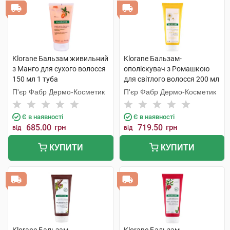
Klorane Бальзам живильний
Klorane Бальзам-
з Манго для сухого волосся
ополіскувач з Ромашкою
150 мл 1 туба
для світлого волосся 200 мл
1 туба
П'єр Фабр Дермо-Косметик
П'єр Фабр Дермо-Косметик
Є в наявності
Є в наявності
685.00
грн
719.50
грн
від
від
КУПИТИ
КУПИТИ