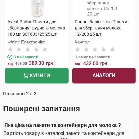
Avent Philips Пакети для
Canpol Babies Lovi Пакети
зберігання грудного молока
для зберігання молока
180 мл SCF603/25 25 шт
12/208 25 шт
Філіпс Електронікс
Канпол
Є в наявності
Немає в наявності
389.30
грн
432.00
грн
від
458.00
від
АНАЛОГИ
КУПИТИ
Показано
2
з
2
Поширені запитання
Яка ціна на пакети та контейнери для молока ?
Вартість товару в каталозі пакети та контейнери для