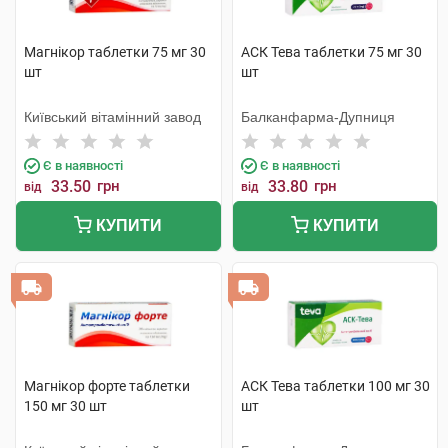
Магнікор таблетки 75 мг 30
АСК Тева таблетки 75 мг 30
шт
шт
Київський вітамінний завод
Балканфарма-Дупниця
Є в наявності
Є в наявності
33.50
грн
33.80
грн
від
від
КУПИТИ
КУПИТИ
Магнікор форте таблетки
АСК Тева таблетки 100 мг 30
150 мг 30 шт
шт