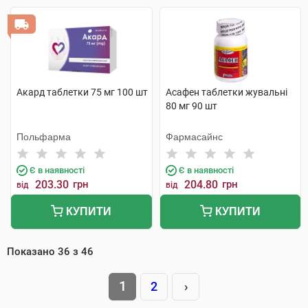
Акард таблетки 75 мг 100 шт
Асафен таблетки жувальні
80 мг 90 шт
Польфарма
Фармасайнс
Є в наявності
Є в наявності
203.30
грн
204.80
грн
від
від
КУПИТИ
КУПИТИ
Показано
36
з
46
1
2
›