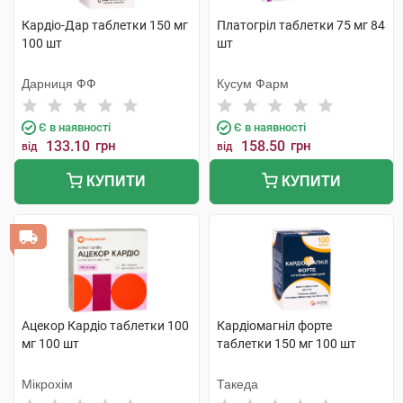
Кардіо-Дар таблетки 150 мг
Платогріл таблетки 75 мг 84
100 шт
шт
Дарниця ФФ
Кусум Фарм
Є в наявності
Є в наявності
133.10
грн
158.50
грн
від
від
КУПИТИ
КУПИТИ
Ацекор Кардіо таблетки 100
Кардіомагніл форте
мг 100 шт
таблетки 150 мг 100 шт
Мікрохім
Такеда