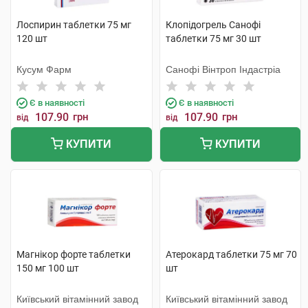
Лоспирин таблетки 75 мг
Клопідогрель Санофі
120 шт
таблетки 75 мг 30 шт
Кусум Фарм
Санофі Вінтроп Індастріа
Є в наявності
Є в наявності
107.90
грн
107.90
грн
від
від
КУПИТИ
КУПИТИ
Магнікор форте таблетки
Атерокард таблетки 75 мг 70
150 мг 100 шт
шт
Київський вітамінний завод
Київський вітамінний завод