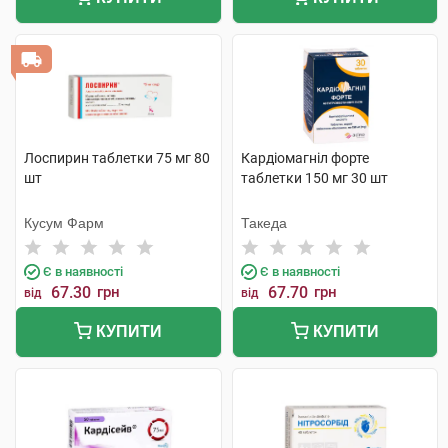
Лоспирин таблетки 75 мг 80
Кардіомагніл форте
шт
таблетки 150 мг 30 шт
Кусум Фарм
Такеда
Є в наявності
Є в наявності
67.30
грн
67.70
грн
від
від
КУПИТИ
КУПИТИ