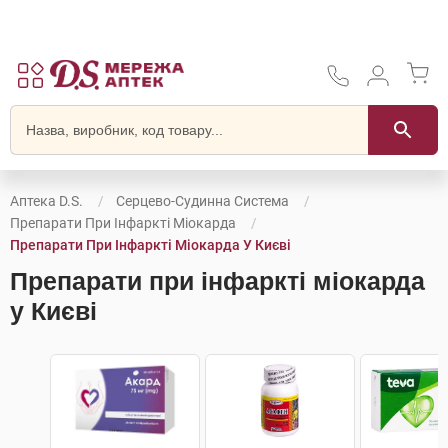
Аптека D.S.
Серцево-Судинна Система
Препарати При Інфаркті Міокарда
Препарати При Інфаркті Міокарда У Києві
Препарати при інфаркті міокарда
у Києві