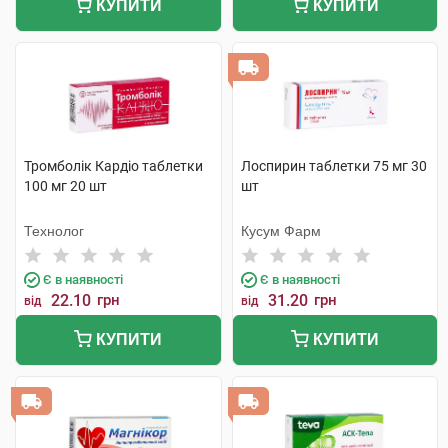
КУПИТИ
КУПИТИ
Тромболік Кардіо таблетки
Лоспирин таблетки 75 мг 30
100 мг 20 шт
шт
Технолог
Кусум Фарм
Є в наявності
Є в наявності
22.10
грн
31.20
грн
від
від
КУПИТИ
КУПИТИ