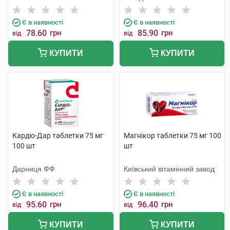
Є в наявності
Є в наявності
78.60
грн
85.90
грн
від
від
КУПИТИ
КУПИТИ
Кардіо-Дар таблетки 75 мг
Магнікор таблетки 75 мг 100
100 шт
шт
Дарниця ФФ
Київський вітамінний завод
Є в наявності
Є в наявності
95.60
грн
96.40
грн
від
від
КУПИТИ
КУПИТИ