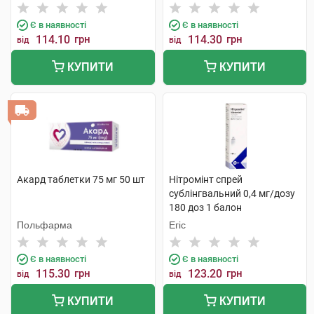
Є в наявності
Є в наявності
114.10
грн
114.30
грн
від
від
КУПИТИ
КУПИТИ
Акард таблетки 75 мг 50 шт
Нітромінт спрей
сублінгвальний 0,4 мг/дозу
180 доз 1 балон
Польфарма
Егіс
Є в наявності
Є в наявності
115.30
грн
123.20
грн
від
від
КУПИТИ
КУПИТИ