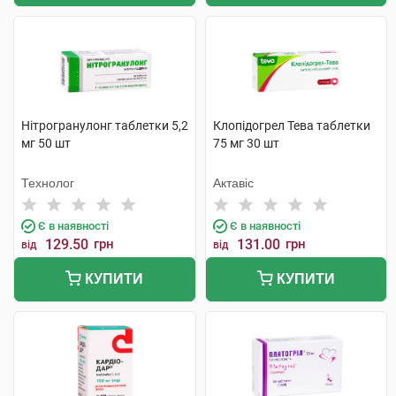
Нітрогранулонг таблетки 5,2
Клопідогрел Тева таблетки
мг 50 шт
75 мг 30 шт
Технолог
Актавіс
Є в наявності
Є в наявності
129.50
грн
131.00
грн
від
від
КУПИТИ
КУПИТИ