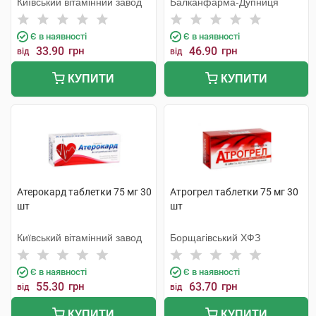
Київський вітамінний завод
Балканфарма-Дупниця
Є в наявності
Є в наявності
33.90
грн
46.90
грн
від
від
КУПИТИ
КУПИТИ
Атерокард таблетки 75 мг 30
Атрогрел таблетки 75 мг 30
шт
шт
Київський вітамінний завод
Борщагівський ХФЗ
Є в наявності
Є в наявності
55.30
грн
63.70
грн
від
від
КУПИТИ
КУПИТИ