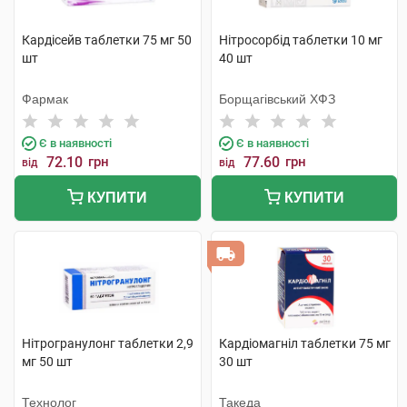
Кардісейв таблетки 75 мг 50
Нітросорбід таблетки 10 мг
шт
40 шт
Фармак
Борщагівський ХФЗ
Є в наявності
Є в наявності
72.10
грн
77.60
грн
від
від
КУПИТИ
КУПИТИ
Нітрогранулонг таблетки 2,9
Кардіомагніл таблетки 75 мг
мг 50 шт
30 шт
Технолог
Такеда