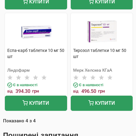
КУПИТИ
КУПИТИ
Еспа-карб таблетки 10 мг 50
Тирозол таблетки 10 мг 50
шт
шт
Ліндофарм
Мерк Хелскеа КГаА
Є в наявності
Є в наявності
394.30
грн
496.50
грн
від
від
КУПИТИ
КУПИТИ
Показано
4
з
4
Поширені запитання