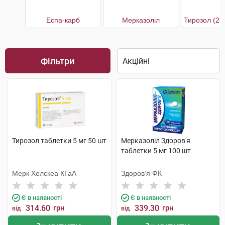
Еспа-карб
Мерказоліл
Фільтри
Тирозол таблетки 5 мг 50 шт
Мерказоліл Здоров'я
таблетки 5 мг 100 шт
Мерк Хелскеа КГаА
Здоров'я ФК
Є в наявності
Є в наявності
314.60
грн
339.30
грн
від
від