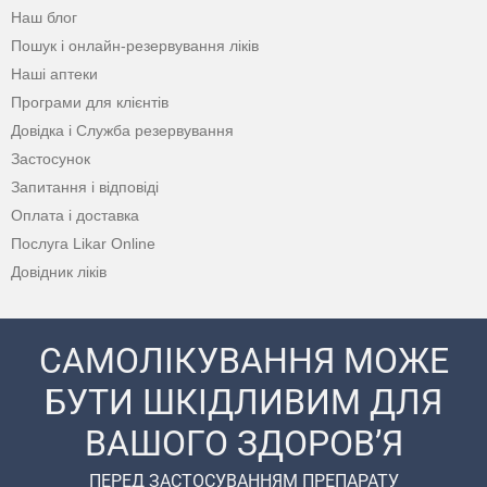
Наш блог
Пошук і онлайн-резервування ліків
Наші аптеки
Програми для клієнтів
Довідка і Служба резервування
Застосунок
Запитання і відповіді
Оплата і доставка
Послуга Likar Online
Довідник ліків
САМОЛІКУВАННЯ МОЖЕ
БУТИ ШКІДЛИВИМ ДЛЯ
ВАШОГО ЗДОРОВ’Я
ПЕРЕД ЗАСТОСУВАННЯМ ПРЕПАРАТУ