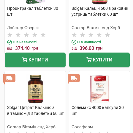
Процитракал таблетки 30
Solgar Кальцій 600 з раковин
шт
устриць таблетки 60 шт
Лобстер Оверсіз
Солгар Вітамін енд Херб
Є в наявності
Є в наявності
374.40
грн
396.00
грн
від
від
КУПИТИ
КУПИТИ
Solgar Цитрат Кальцію з
Солемакс 4000 капсули 30
вітаміном Д3 таблетки 60 шт
шт
Солгар Вітамін енд Херб
Солефарм