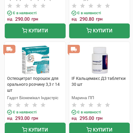
КМП+Галичфарм)
Є в наявності
Є в наявності
290.00
грн
290.80
грн
від
від
КУПИТИ
КУПИТИ
Остеоцитрат порошок для
IF Кальцемакс Д3 таблетки
орального розчину 3,3 г 14
30 шт
шт
Гадот Біокемікал Індастріс
Марина ПП
Є в наявності
Є в наявності
293.00
грн
295.00
грн
від
від
КУПИТИ
КУПИТИ