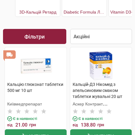
3D-Кальцій Ретард
Diabetic Formula Лосьйон для тіла для сухої шкіри схильної до лущення і свербежу
Фільтри
Кальцію глюконат таблетки
Кальцій-Д3 Нікомед з
500 мг 10 шт
апельсиновим смаком
таблетки жувальні 20 шт
Київмедпрепарат
Аскер Контракт
Мануфекчерінг АС
Є в наявності
Є в наявності
21.00
грн
138.80
грн
від
від