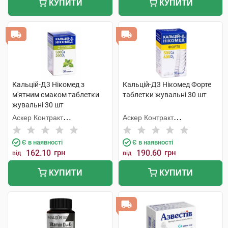
КУПИТИ
КУПИТИ
Кальцій-Д3 Нікомед з
Кальцій-Д3 Нікомед Форте
м'ятним смаком таблетки
таблетки жувальні 30 шт
жувальні 30 шт
Аскер Контракт
Аскер Контракт
Мануфекчерінг АС
Мануфекчерінг АС
Є в наявності
Є в наявності
162.10
грн
190.60
грн
від
від
КУПИТИ
КУПИТИ