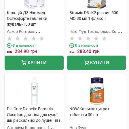
Кальцій-Д3 Нікомед
Вітамін D3+K2 розчин 500
Остеофорте таблетки
МО 30 мл 1 флакон
жувальні 30 шт
Аскер Контракт
Нью Фуд Текнолоджіс Ко.
Мануфекчерінг АС
Лтд
Є в наявності
Є в наявності
284.90
грн
288.40
грн
від
від
КУПИТИ
КУПИТИ
Dia Cure Diabetic Formula
NOW Кальцію цитрат
Лосьйон для тіла для сухої
таблетки 30 шт
шкіри схильної до лущення і
свербежу 250 мл 1 флакон
Артеріум Корпорація (
Нов Фудс