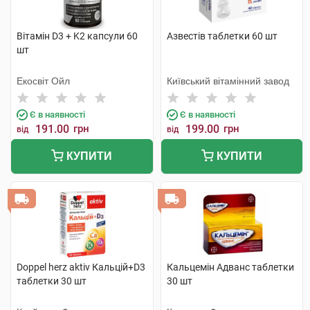
Вітамін D3 + K2 капсули 60
Азвестів таблетки 60 шт
шт
Екосвіт Ойл
Київський вітамінний завод
Є в наявності
Є в наявності
191.00
грн
199.00
грн
від
від
КУПИТИ
КУПИТИ
Doppel herz aktiv Кальцій+D3
Кальцемін Адванс таблетки
таблетки 30 шт
30 шт