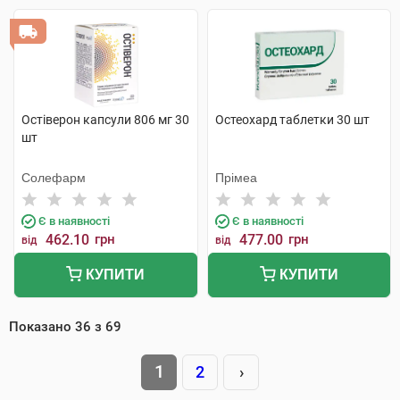
Остіверон капсули 806 мг 30
Остеохард таблетки 30 шт
шт
Солефарм
Прімеа
Є в наявності
Є в наявності
462.10
грн
477.00
грн
від
від
КУПИТИ
КУПИТИ
Показано
36
з
69
1
2
›