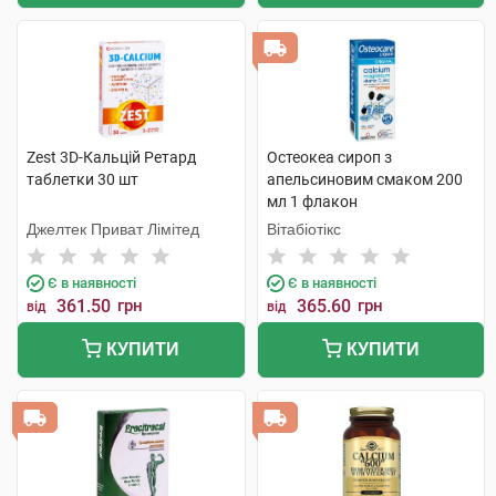
Zest 3D-Кальцій Ретард
Остеокеа сироп з
таблетки 30 шт
апельсиновим смаком 200
мл 1 флакон
Джелтек Приват Лімітед
Вітабіотікс
Є в наявності
Є в наявності
361.50
грн
365.60
грн
від
від
КУПИТИ
КУПИТИ