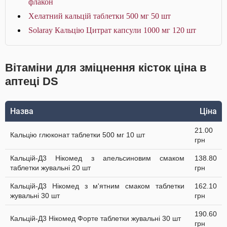
флакон
Хелатний кальцій таблетки 500 мг 50 шт
Solaray Кальцію Цитрат капсули 1000 мг 120 шт
Вітаміни для зміцнення кісток ціна в
аптеці DS
Назва
Ціна
21.00
Кальцію глюконат таблетки 500 мг 10 шт
грн
Кальцій-Д3 Нікомед з апельсиновим смаком
138.80
таблетки жувальні 20 шт
грн
Кальцій-Д3 Нікомед з м'ятним смаком таблетки
162.10
жувальні 30 шт
грн
190.60
Кальцій-Д3 Нікомед Форте таблетки жувальні 30 шт
грн