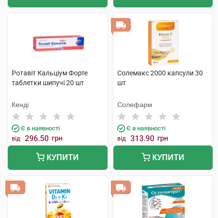
Ротавіт Кальціум Форте
Солемакс 2000 капсули 30
таблетки шипучі 20 шт
шт
Кенді
Солефарм
Є в наявності
Є в наявності
296.50
грн
313.90
грн
від
від
КУПИТИ
КУПИТИ