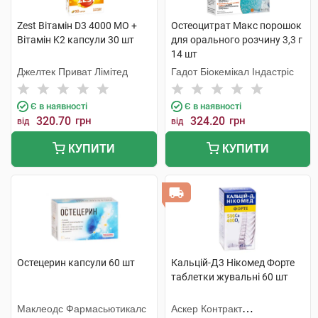
Zest Вітамін D3 4000 MO +
Остеоцитрат Макс порошок
Вітамін K2 капсули 30 шт
для орального розчину 3,3 г
14 шт
Джелтек Приват Лімітед
Гадот Біокемікал Індастріс
Є в наявності
Є в наявності
320.70
грн
324.20
грн
від
від
КУПИТИ
КУПИТИ
Остецерин капсули 60 шт
Кальцій-Д3 Нікомед Форте
таблетки жувальні 60 шт
Маклеодс Фармасьютикалс
Аскер Контракт