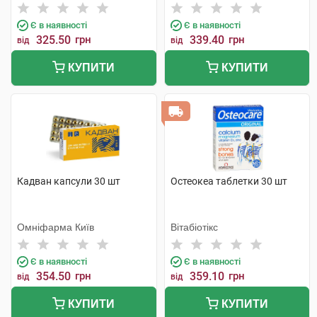
Мануфекчерінг АС
Є в наявності
Є в наявності
325.50
грн
339.40
грн
від
від
КУПИТИ
КУПИТИ
Кадван капсули 30 шт
Остеокеа таблетки 30 шт
Омніфарма Київ
Вітабіотікс
Є в наявності
Є в наявності
354.50
грн
359.10
грн
від
від
КУПИТИ
КУПИТИ