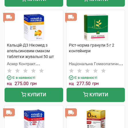
Кальцій-Д3 Нікомед з
Ріст-норма гранули 5 г 2
апельсиновим смаком
контейнери
таблетки жувальні 50 шт
Аскер Контракт
Національна Гомеопатична
Мануфекчерінг АС
Спілка
Є в наявності
Є в наявності
275.00
грн
277.50
грн
від
від
КУПИТИ
КУПИТИ