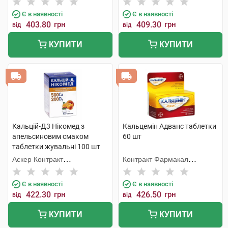
Є в наявності
Є в наявності
403.80
грн
409.30
грн
від
від
КУПИТИ
КУПИТИ
Кальцій-Д3 Нікомед з
Кальцемін Адванс таблетки
апельсиновим смаком
60 шт
таблетки жувальні 100 шт
Аскер Контракт
Контракт Фармакал
Мануфекчерінг АС
Корпорейшн
Є в наявності
Є в наявності
422.30
грн
426.50
грн
від
від
КУПИТИ
КУПИТИ