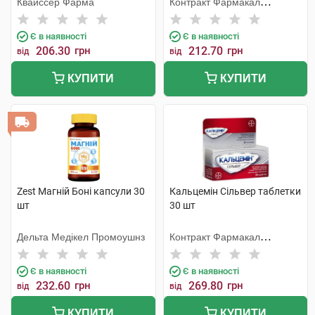
Квайссер Фарма
Контракт Фармакал
Корпорейшн
Є в наявності
Є в наявності
206.30
грн
212.70
грн
від
від
КУПИТИ
КУПИТИ
Zest Магній Боні капсули 30
Кальцемін Сільвер таблетки
шт
30 шт
Дельта Медікел Промоушнз
Контракт Фармакал
Корпорейшн
Є в наявності
Є в наявності
232.60
грн
269.80
грн
від
від
КУПИТИ
КУПИТИ