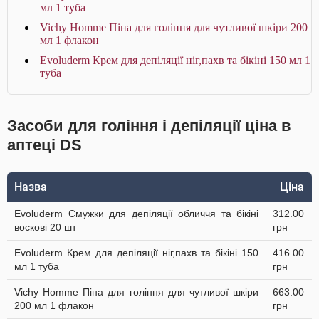
мл 1 туба
Vichy Homme Піна для гоління для чутливої шкіри 200
мл 1 флакон
Evoluderm Крем для депіляції ніг,пахв та бікіні 150 мл 1
туба
Засоби для гоління і депіляції ціна в
аптеці DS
Назва
Ціна
Evoluderm Смужки для депіляції обличчя та бікіні
312.00
воскові 20 шт
грн
Evoluderm Крем для депіляції ніг,пахв та бікіні 150
416.00
мл 1 туба
грн
Vichy Homme Піна для гоління для чутливої шкіри
663.00
200 мл 1 флакон
грн