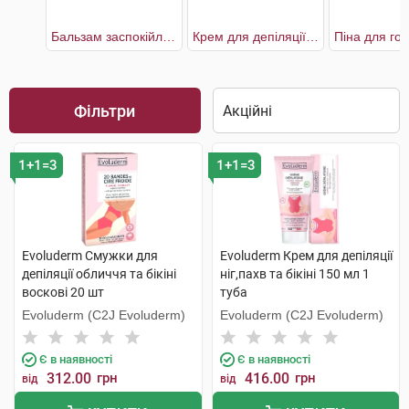
Бальзам заспокійливий після гоління
Крем для депіляції ніг,пахв та бікіні
Фільтри
1+1=3
1+1=3
Evoluderm Смужки для
Evoluderm Крем для депіляції
депіляції обличчя та бікіні
ніг,пахв та бікіні 150 мл 1
воскові 20 шт
туба
Evoluderm (C2J Evoluderm)
Evoluderm (C2J Evoluderm)
Є в наявності
Є в наявності
312.00
грн
416.00
грн
від
від