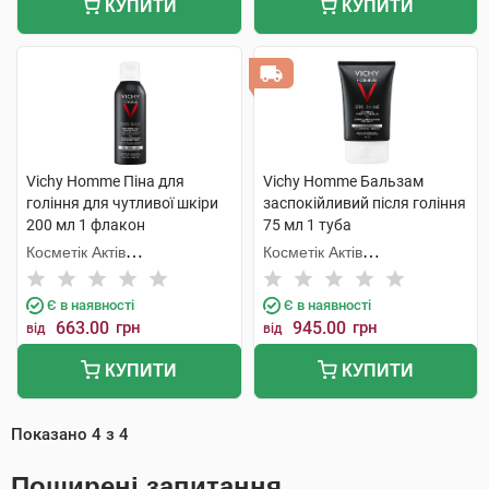
КУПИТИ
КУПИТИ
Vichy Homme Піна для
Vichy Homme Бальзам
гоління для чутливої шкіри
заспокійливий після гоління
200 мл 1 флакон
75 мл 1 туба
Косметік Актів
Косметік Актів
Інтернаціональ
Інтернаціональ
Є в наявності
Є в наявності
663.00
грн
945.00
грн
від
від
КУПИТИ
КУПИТИ
Показано
4
з
4
Поширені запитання