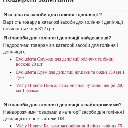
Яка ціна на засоби для гоління і депіляції ?
Вартість товару в каталозі засоби для гоління і депіляції
починається від 312 грн.
Які засоби для гоління і депіляції найдешевші?
Недорогими товарами в категорії засоби для гоління і
депіляції є:
Evoluderm Смужки для депіляції обличчя та бікіні
воскові 20 шт
Evoluderm Крем для депіляції ніг,пахв та бікіні 150 мл 1
туба
Vichy Homme Піна для гоління для чутливої шкіри 200
мл 1 флакон
Які засоби для гоління і депіляції є найдорожчими?
Найдорожчими товарами в категорії засоби для гоління і
депіляції інтернет-аптеки DS є:
Vichy Homme Бальзам заспокійливий після гоління 75