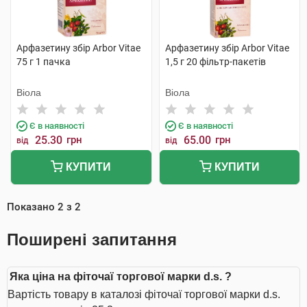
Арфазетину збір Arbor Vitae
Арфазетину збір Arbor Vitae
75 г 1 пачка
1,5 г 20 фільтр-пакетів
Віола
Віола
Є в наявності
Є в наявності
25.30
грн
65.00
грн
від
від
КУПИТИ
КУПИТИ
Показано
2
з
2
Поширені запитання
Яка ціна на фіточаї торгової марки d.s. ?
Вартість товару в каталозі фіточаї торгової марки d.s.