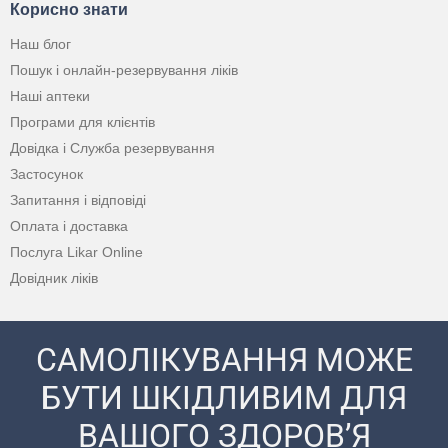
Корисно знати
Наш блог
Пошук і онлайн-резервування ліків
Наші аптеки
Програми для клієнтів
Довідка і Служба резервування
Застосунок
Запитання і відповіді
Оплата і доставка
Послуга Likar Online
Довідник ліків
САМОЛІКУВАННЯ МОЖЕ
БУТИ ШКІДЛИВИМ ДЛЯ
ВАШОГО ЗДОРОВ’Я