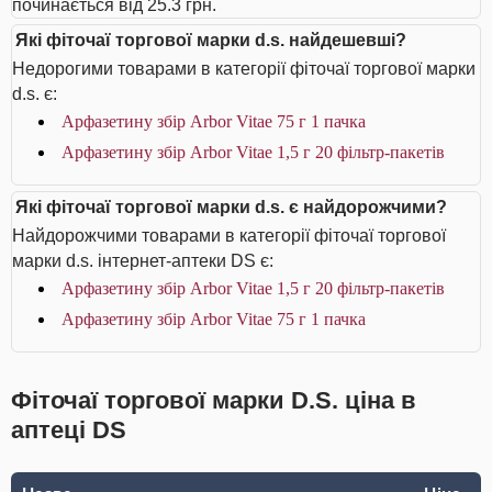
починається від 25.3 грн.
Які фіточаї торгової марки d.s. найдешевші?
Недорогими товарами в категорії фіточаї торгової марки
d.s. є:
Арфазетину збір Arbor Vitae 75 г 1 пачка
Арфазетину збір Arbor Vitae 1,5 г 20 фільтр-пакетів
Які фіточаї торгової марки d.s. є найдорожчими?
Найдорожчими товарами в категорії фіточаї торгової
марки d.s. інтернет-аптеки DS є:
Арфазетину збір Arbor Vitae 1,5 г 20 фільтр-пакетів
Арфазетину збір Arbor Vitae 75 г 1 пачка
Фіточаї торгової марки D.S. ціна в
аптеці DS