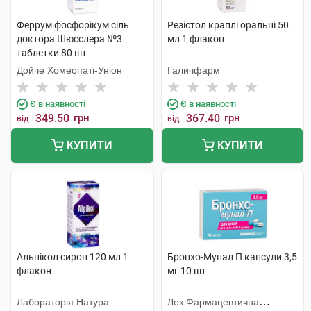
Феррум фосфорiкум сіль
Резістол краплі оральні 50
доктора Шюсслера №3
мл 1 флакон
таблетки 80 шт
Дойче Хомеопаті-Уніон
Галичфарм
Є в наявності
Є в наявності
349.50
грн
367.40
грн
від
від
КУПИТИ
КУПИТИ
Альпікол сироп 120 мл 1
Бронхо-Мунал П капсули 3,5
флакон
мг 10 шт
Лабораторія Натура
Лек Фармацевтична