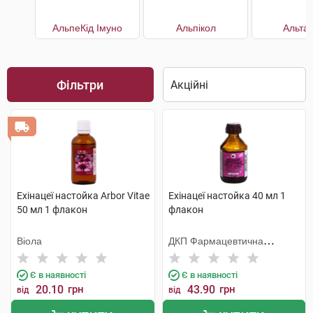
АльпеКід Імуно
Альпікол
Альта
Фільтри
Ехінацеї настойка Arbor Vitae
Ехінацеї настойка 40 мл 1
50 мл 1 флакон
флакон
Віола
ДКП Фармацевтична
фабрика
Є в наявності
Є в наявності
20.10
грн
43.90
грн
від
від