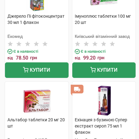
Джерело Пі фітоконцентрат
Імуноплюс таблетки 100 мг
30 мл 1 флакон
20 шт
Екомед
Київський вітамінний завод
Є в наявності
Є в наявності
78.50
грн
99.20
грн
від
від
КУПИТИ
КУПИТИ
Альтабор таблетки 20 мг 20
Ехінацея з бузиною Супер
шт
екстракт сироп 75 мл 1
флакон