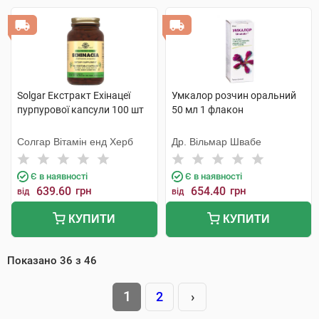
Solgar Екстракт Ехінацеї
Умкалор розчин оральний
пурпурової капсули 100 шт
50 мл 1 флакон
Солгар Вітамін енд Херб
Др. Вільмар Швабе
Є в наявності
Є в наявності
639.60
грн
654.40
грн
від
від
КУПИТИ
КУПИТИ
Показано
36
з
46
1
2
›