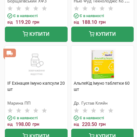
Борщагівський ХФЗ
Нью Фуд Текнолоджіс Ко.
Лтд
Є в наявності
Є в наявності
119.20
грн
188.10
грн
від
від
КУПИТИ
КУПИТИ
IF Ехінацея Імуно капсули 20
АльпеКід Імуно таблетки 60
шт
шт
Марина ПП
Др. Густав Кляйн
Є в наявності
Є в наявності
198.00
грн
220.50
грн
від
від
КУПИТИ
КУПИТИ