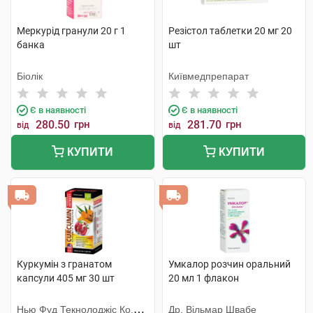
Меркурід гранули 20 г 1
Резістол таблетки 20 мг 20
банка
шт
Біолік
Київмедпрепарат
Є в наявності
Є в наявності
280.50
грн
281.70
грн
від
від
КУПИТИ
КУПИТИ
Куркумін з гранатом
Умкалор розчин оральний
капсули 405 мг 30 шт
20 мл 1 флакон
Нью Фуд Текнолоджіс Ко.
Др. Вільмар Швабе