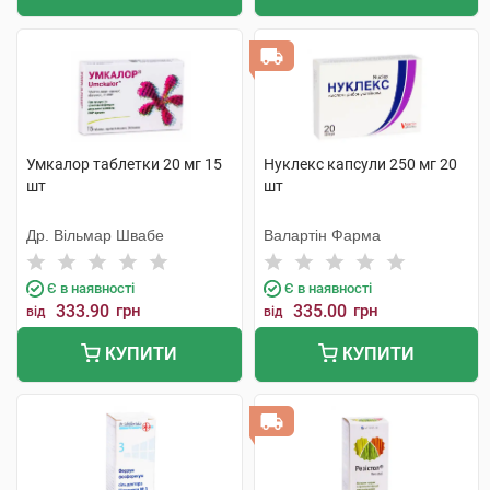
Умкалор таблетки 20 мг 15
Нуклекс капсули 250 мг 20
шт
шт
Др. Вільмар Швабе
Валартін Фарма
Є в наявності
Є в наявності
333.90
грн
335.00
грн
від
від
КУПИТИ
КУПИТИ