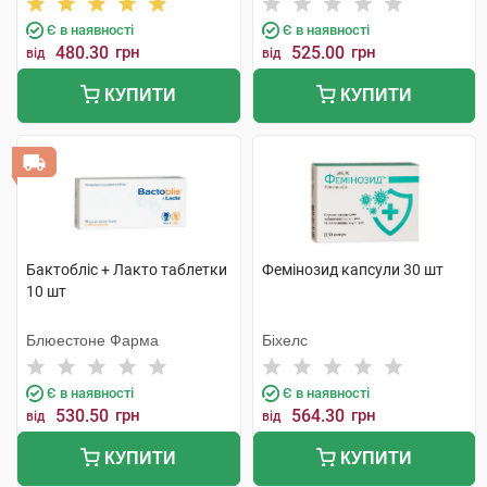
Є в наявності
Є в наявності
480.30
грн
525.00
грн
від
від
КУПИТИ
КУПИТИ
Бактобліс + Лакто таблетки
Фемінозид капсули 30 шт
10 шт
Блюестоне Фарма
Біхелс
Є в наявності
Є в наявності
530.50
грн
564.30
грн
від
від
КУПИТИ
КУПИТИ