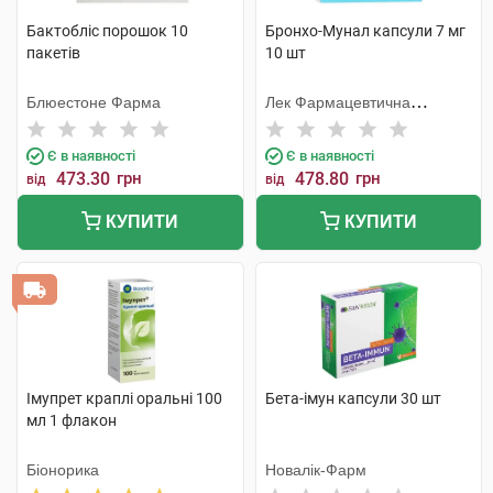
Бактобліс порошок 10
Бронхо-Мунал капсули 7 мг
пакетів
10 шт
Блюестоне Фарма
Лек Фармацевтична
компанія
Є в наявності
Є в наявності
473.30
грн
478.80
грн
від
від
КУПИТИ
КУПИТИ
Імупрет краплі оральні 100
Бета-імун капсули 30 шт
мл 1 флакон
Біонорика
Новалік-Фарм