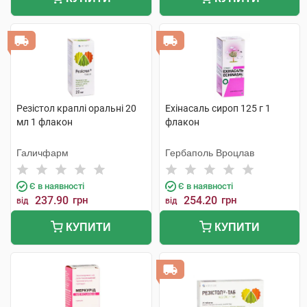
Резістол краплі оральні 20
Ехінасаль сироп 125 г 1
мл 1 флакон
флакон
Галичфарм
Гербаполь Вроцлав
Є в наявності
Є в наявності
237.90
грн
254.20
грн
від
від
КУПИТИ
КУПИТИ