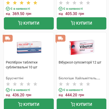
компанія
Є в наявності
Є в наявності
369.50
грн
405.30
грн
від
від
КУПИТИ
КУПИТИ
Респіброн таблетки
Вібуркол супозиторії 12 шт
сублінгвальні 10 шт
Брусчеттіні
Біологіше Хайльміттель
Хеель
Є в наявності
Є в наявності
436.20
грн
444.20
грн
від
від
КУПИТИ
КУПИТИ