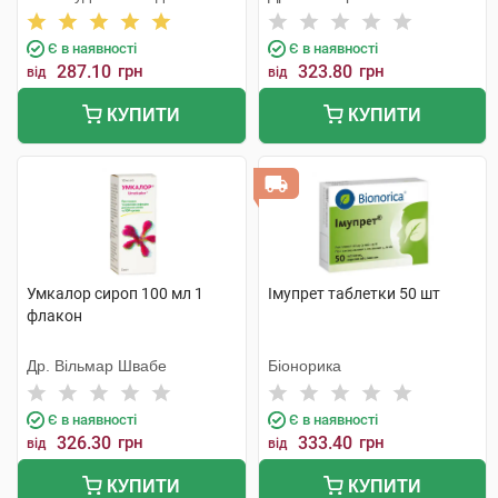
Лтд
Є в наявності
Є в наявності
287.10
грн
323.80
грн
від
від
КУПИТИ
КУПИТИ
Умкалор сироп 100 мл 1
Імупрет таблетки 50 шт
флакон
Др. Вільмар Швабе
Біонорика
Є в наявності
Є в наявності
326.30
грн
333.40
грн
від
від
КУПИТИ
КУПИТИ