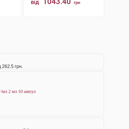
1043.40
від
грн
КУПИТИ
 262.5 грн.
г/мл 2 мл 10 ампул