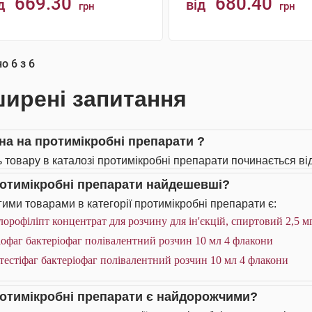
669.30
680.40
д
від
грн
грн
КУПИТИ
КУПИТИ
но
6
з
6
ирені запитання
іна на протимікробні препарати ?
ь товару в каталозі протимікробні препарати починається від
ротимікробні препарати найдешевші?
ими товарами в категорії протимікробні препарати є:
орофіліпт концентрат для розчину для ін'єкцій, спиртовий 2,5 м
офаг бактеріофаг полівалентний розчин 10 мл 4 флакони
тестіфаг бактеріофаг полівалентний розчин 10 мл 4 флакони
ротимікробні препарати є найдорожчими?