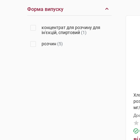
Форма випуску
концентрат для розчину для
ін'єкцій, спиртовий
(1)
розчин
(5)
Хл
роз
мг
До
ві