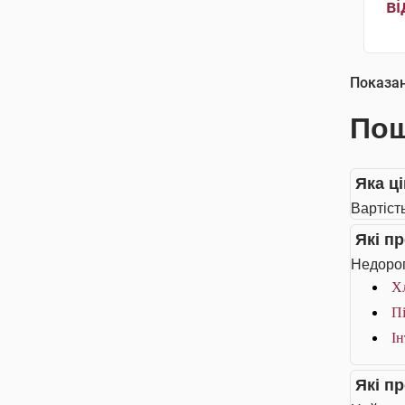
ві
Показа
Пош
Яка ц
Вартіст
Які п
Недорог
Хл
Пі
Ін
Які п