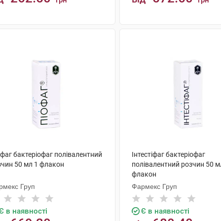
грн
грн
КУПИТИ
КУПИТИ
офаг бактеріофаг полівалентний
Інтестіфаг бактеріофаг
зчин 50 мл 1 флакон
полівалентний розчин 50 м
флакон
рмекс Груп
Фармекс Груп
Є в наявності
Є в наявності