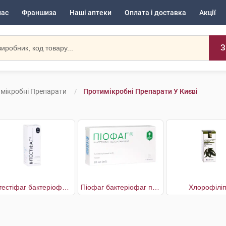
нас
Франшиза
Наші аптеки
Оплата і доставка
Акції
З
мікробні Препарати
Протимікробні Препарати У Києві
Інтестіфаг бактеріофаг полівалентний
Піофаг бактеріофаг полівалентний
Хлорофіліп