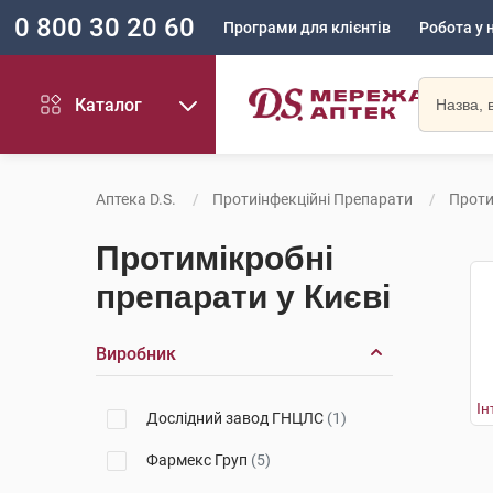
0 800 30 20 60
Програми для клієнтів
Робота у 
Каталог
Аптека D.S.
Протиінфекційні Препарати
Проти
Протимікробні
препарати у Києві
Виробник
Дослідний завод ГНЦЛС
(1)
Фармекс Груп
(5)