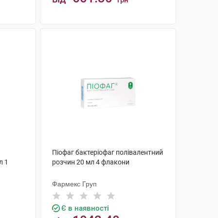
грн
КУПИТИ
Піофаг бактеріофаг полівалентний
л 1
розчин 20 мл 4 флакони
Фармекс Груп
Є в наявності