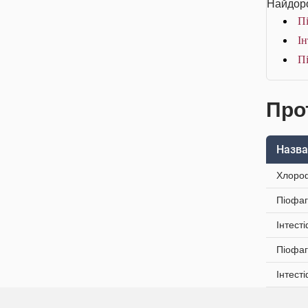
Найдоро
Пі
Ін
Пі
Про
Назва
Хлороф
Піофаг
Інтест
Піофаг
Інтест