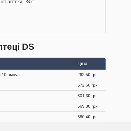
ет-аптеки DS є:
птеці DS
Ціна
л 10 ампул
262.50 грн
572.60 грн
601.30 грн
669.30 грн
680.40 грн