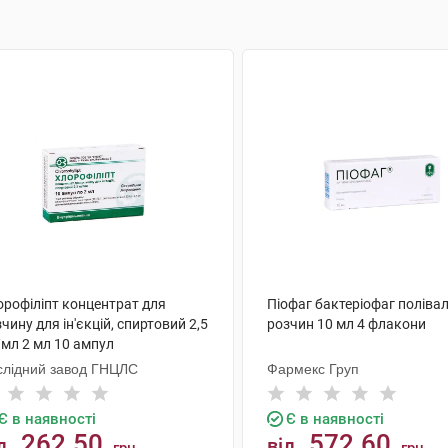
орофіліпт концентрат для
Піофаг бактеріофаг поліва
чину для ін'єкцій, спиртовий 2,5
розчин 10 мл 4 флакони
/мл 2 мл 10 ампул
слідний завод ГНЦЛС
Фармекс Груп
Є в наявності
Є в наявності
262.50
572.60
д
від