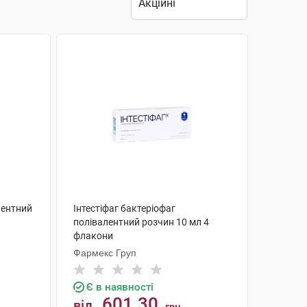
лентний
Інтестіфаг бактеріофаг
полівалентний розчин 10 мл 4
флакони
Фармекс Груп
Є в наявності
601.30
від