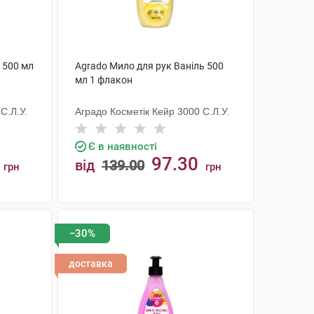
 500 мл
Agrado Мило для рук Ваніль 500
мл 1 флакон
С.Л.У.
Аградо Косметік Кейр 3000 С.Л.У.
Є в наявності
97.30
від
139.00
грн
грн
КУПИТИ
−30%
доставка