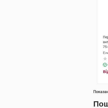
Пе
ан
75 
Еле
ві
Показа
Пош