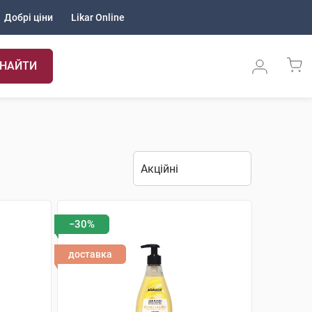
Добрі ціни
Likar Online
НАЙТИ
−30%
доставка