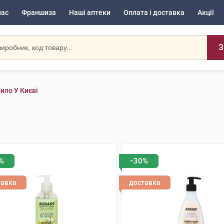
нас
Франшиза
Наші аптеки
Оплата і доставка
Акції
З
ило У Києві
%
−30%
тавка
доставка