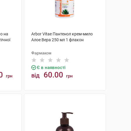
ло на
Arbor Vitae Пантенол крем-мило
пічної
Алое Вера 250 мл 1 флакон
Фармаком
Є в наявності
0
60.00
від
грн
грн
КУПИТИ