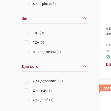
мило рідке
(5)
Вік
A-
18+
(9)
по
12+
(3)
П'
з народження
(1)
ві
Для кого
Для дорослих
(11)
дос
Для всіх
(8)
Для дітей
(1)