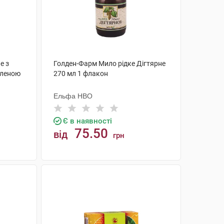
е з
Голден-Фарм Мило рідке Дігтярне
еленою
270 мл 1 флакон
Ельфа НВО
Є в наявності
75.50
від
грн
КУПИТИ