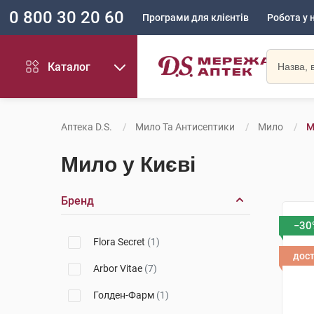
0 800 30 20 60
Програми для клієнтів
Робота у 
Каталог
Аптека D.S.
Мило Та Антисептики
Мило
М
Мило у Києві
Бренд
−30
Flora Secret
(1)
дос
Arbor Vitae
(7)
Голден-Фарм
(1)