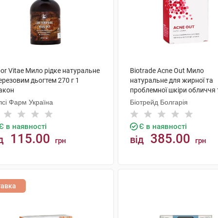
or Vitae Мило рідке натуральне
Biotrade Acne Out Мило
ерезовим дьогтем 270 г 1
натуральне для жирної та
акон
проблемної шкіри обличчя 
100 г 1 шт
лсі Фарм Україна
Біотрейд Болгарія
Є в наявності
Є в наявності
115.00
385.00
д
від
грн
грн
КУПИТИ
КУПИТИ
тавка