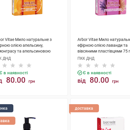
or Vitae Мило натуральне з
Arbor Vitae Мило натуральн
ірною олією апельсину,
ефірною олією лаванди та
монграсу та апельсиновою
вівсяними пластівцями 75 г
рою 75 г 1 шт
К ДНД
ПКК ДНД
Є в наявності
Є в наявності
80.00
80.00
д
від
грн
грн
КУПИТИ
КУПИТИ
инка
доставка
тавка