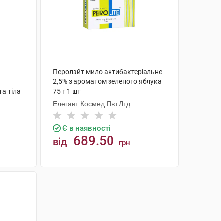
Перолайт мило антибактеріальне
2,5% з ароматом зеленого яблука
та тіла
75 г 1 шт
Елегант Космед Пвт.Лтд.
Є в наявності
689.50
від
грн
КУПИТИ