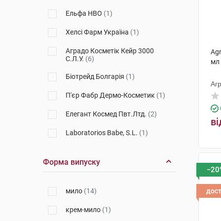
Ельфа НВО
(1)
Хелсі Фарм Україна
(1)
Аградо Косметік Кейр 3000
Ag
С.Л.У.
(6)
мл
Біотрейд Болгарія
(1)
Агр
П'єр Фабр Дермо-Косметик
(1)
Елегант Космед Пвт.Лтд.
(2)
ві
Laboratorios Babe, S.L.
(1)
Форма випуску
−20
мило
(14)
дос
крем-мило
(1)