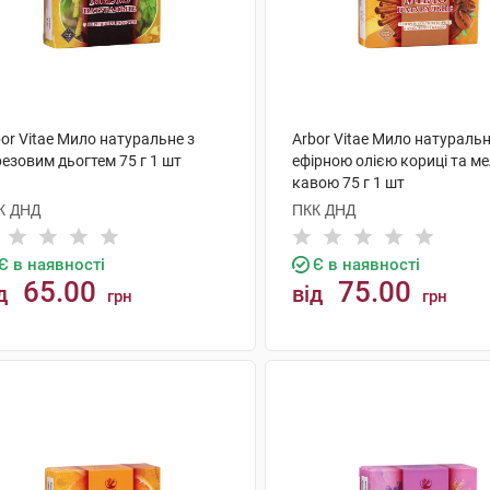
or Vitae Мило натуральне з
Arbor Vitae Мило натуральн
езовим дьогтем 75 г 1 шт
ефірною олією кориці та м
кавою 75 г 1 шт
К ДНД
ПКК ДНД
Є в наявності
Є в наявності
65.00
75.00
д
від
грн
грн
КУПИТИ
КУПИТИ