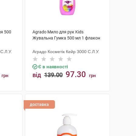
йя 500
Agrado Мило для рук Kids
Жувальна Гумка 500 мл 1 флакон
С.Л.У.
Аградо Косметік Кейр 3000 С.Л.У.
Є в наявності
97.30
від
139.00
грн
грн
КУПИТИ
доставка