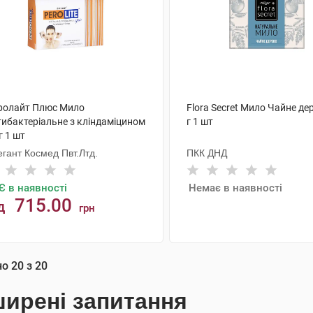
ролайт Плюс Мило
Flora Secret Мило Чайне де
тибактеріальне з кліндаміцином
г 1 шт
г 1 шт
гант Космед Пвт.Лтд.
ПКК ДНД
Є в наявності
Немає в наявності
715.00
д
грн
АНАЛОГИ
КУПИТИ
но
20
з
20
ирені запитання