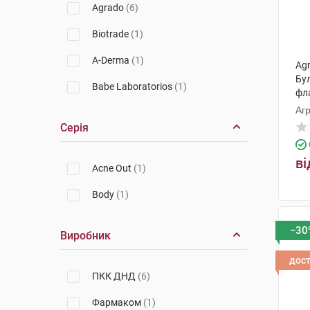
Agrado
(6)
Biotrade
(1)
A-Derma
(1)
Ag
Бу
Babe Laboratorios
(1)
фл
Агр
Серія
ві
Acne Out
(1)
Body
(1)
−30
Виробник
дос
ПКК ДНД
(6)
Фармаком
(1)