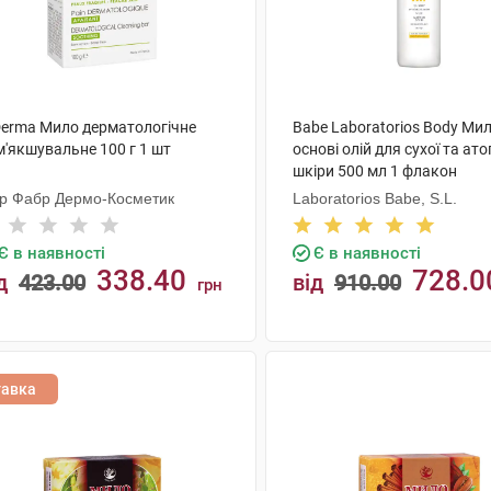
Derma Мило дерматологічне
Babe Laboratorios Body Ми
м'якшувальне 100 г 1 шт
основі олій для сухої та ато
шкіри 500 мл 1 флакон
єр Фабр Дермо-Косметик
Laboratorios Babe, S.L.
Є в наявності
Є в наявності
338.40
728.0
д
423.00
від
910.00
грн
КУПИТИ
КУПИТИ
тавка