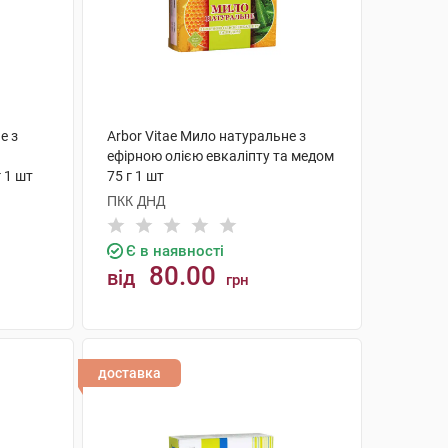
е з
Arbor Vitae Мило натуральне з
ефірною олією евкаліпту та медом
 1 шт
75 г 1 шт
ПКК ДНД
Є в наявності
80.00
від
грн
КУПИТИ
доставка