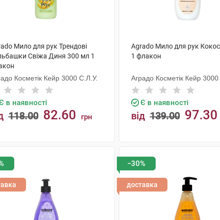
rado Мило для рук Трендові
Agrado Мило для рук Кокос
льбашки Свіжа Диня 300 мл 1
1 флакон
акон
адо Косметік Кейр 3000 С.Л.У.
Аградо Косметік Кейр 3000 
Є в наявності
Є в наявності
82.60
97.30
д
118.00
від
139.00
грн
КУПИТИ
КУПИТИ
%
−30%
тавка
доставка