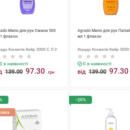
rado Мило для рук Ожина 500
Agrado Мило для рук Папа
 1 флакон
мл 1 флакон
адо Косметік Кейр 3000 С.Л.У.
Аградо Косметік Кейр 3000 
Є в наявності
Є в наявності
97.30
97.30
д
139.00
від
139.00
грн
КУПИТИ
КУПИТИ
%
−20%
тавка