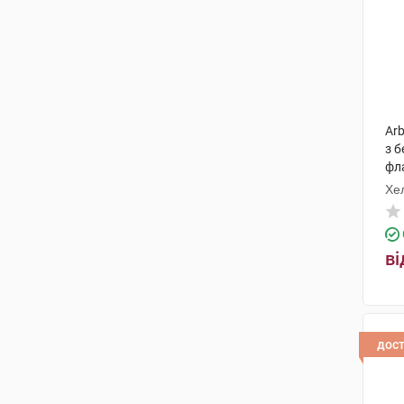
Arb
з б
фл
Хе
ві
дос