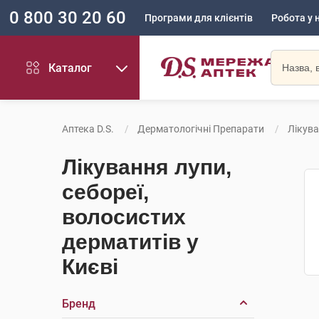
0 800 30 20 60
Програми для клієнтів
Робота у 
Каталог
Аптека D.S.
Дерматологічні Препарати
Лікува
Лікування лупи,
себореї,
волосистих
дерматитів у
Києві
Бренд