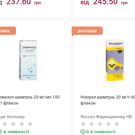
237.60
245.50
д
від
грн
грн
КУПИТИ
КУПИТИ
тавка
доставка
рмазол шампунь 20 мг/мл 100
Нізорал шампунь 20 мг/г 6
 1 флакон
флакон
сум Хелтхкер
Янссен Фармацевтика НВ
Є в наявності
Є в наявності