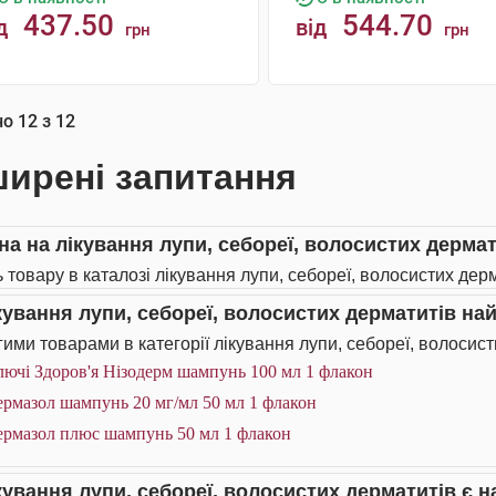
437.50
544.70
д
від
грн
грн
КУПИТИ
КУПИТИ
но
12
з
12
ирені запитання
іна на лікування лупи, себореї, волосистих дермат
ь товару в каталозі лікування лупи, себореї, волосистих дерм
ікування лупи, себореї, волосистих дерматитів н
ими товарами в категорії лікування лупи, себореї, волосист
ючі Здоров'я Нізодерм шампунь 100 мл 1 флакон
ермазол шампунь 20 мг/мл 50 мл 1 флакон
ермазол плюс шампунь 50 мл 1 флакон
ікування лупи, себореї, волосистих дерматитів є