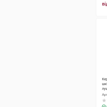
ві
Ке
шк
лу
Арт
КМ