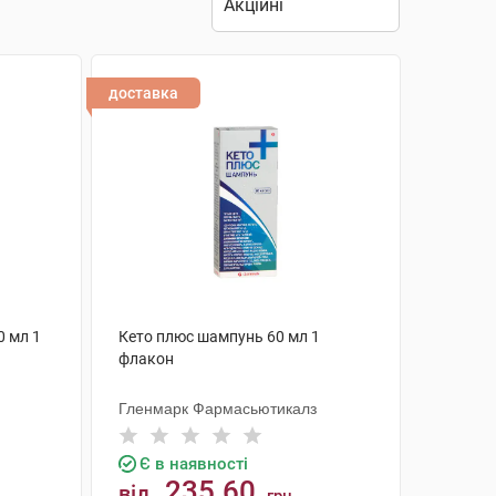
доставка
 мл 1
Кето плюс шампунь 60 мл 1
флакон
Гленмарк Фармасьютикалз
Є в наявності
235.60
від