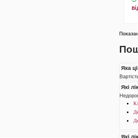
ві
Показа
Пош
Яка ц
Вартіст
Які л
Недорог
Кл
Д
Д
Які л