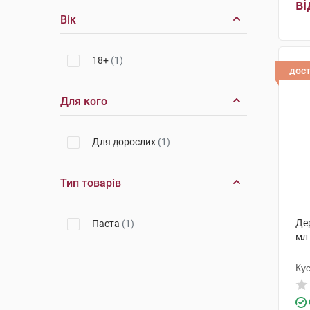
ві
Вік
18+
(1)
дос
Для кого
Для дорослих
(1)
Тип товарів
Де
Паста
(1)
мл
Ку