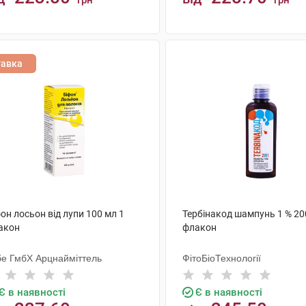
грн
грн
КУПИТИ
КУПИТИ
тавка
он лосьон від лупи 100 мл 1
Тербінакод шампунь 1 % 20
акон
флакон
бе ГмбХ Арцнайміттель
ФітоБіоТехнології
Є в наявності
Є в наявності