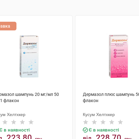
тавка
рмазол шампунь 20 мг/мл 50
Дермазол плюс шампунь 50
 1 флакон
флакон
сум Хелтхкер
Кусум Хелтхкер
Є в наявності
Є в наявності
223.80
228.70
д
від