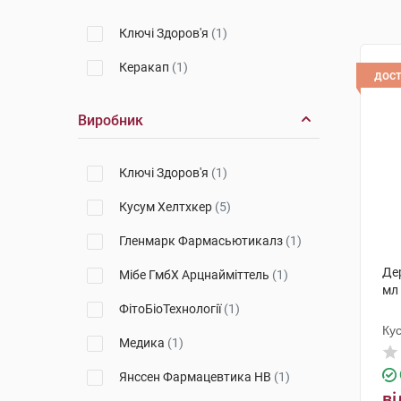
Ключі Здоров'я
(1)
Керакап
(1)
дос
Виробник
Ключі Здоров'я
(1)
Кусум Хелтхкер
(5)
Гленмарк Фармасьютикалз
(1)
Де
Мібе ГмбХ Арцнайміттель
(1)
мл
ФітоБіоТехнології
(1)
Ку
Медика
(1)
Янссен Фармацевтика НВ
(1)
ві