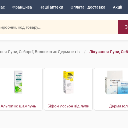
нас
Франшиза
Наші аптеки
Оплата і доставка
Акції
З
ння Лупи, Себореї, Волосистих Дерматитів
Лікування Лупи, Себ
Альгопікс шампунь
Біфон лосьон від лупи
Дермазол