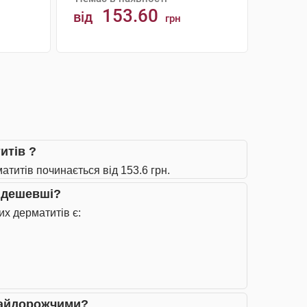
153.60
від
грн
АНАЛОГИ
итів ?
атитів починається від 153.6 грн.
айдешевші?
их дерматитів є:
 найдорожчими?