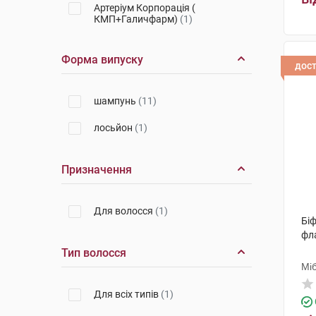
Артеріум Корпорація (
КМП+Галичфарм)
(1)
Форма випуску
дос
шампунь
(11)
лосьйон
(1)
Призначення
Для волосся
(1)
Біф
фл
Тип волосся
Мі
Для всіх типів
(1)