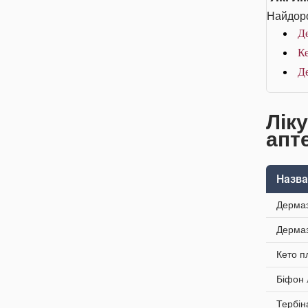
Найдоро
Де
К
Д
Лік
апт
Назва
Дермаз
Дермаз
Кето п
Біфон 
Тербін