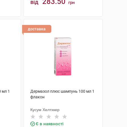
283.50
від
грн
КУПИТИ
доставка
0 мл 1
Дермазол плюс шампунь 100 мл 1
флакон
Кусум Хелтхкер
Є в наявності