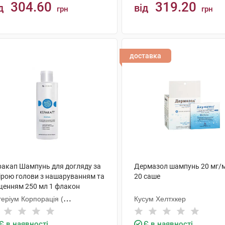
304.60
319.20
д
від
грн
грн
КУПИТИ
КУПИТИ
доставка
ракап Шампунь для догляду за
Дермазол шампунь 20 мг/м
ірою голови з нашаруванням та
20 саше
щенням 250 мл 1 флакон
еріум Корпорація (
Кусум Хелтхкер
П+Галичфарм)
Є в наявності
Є в наявності