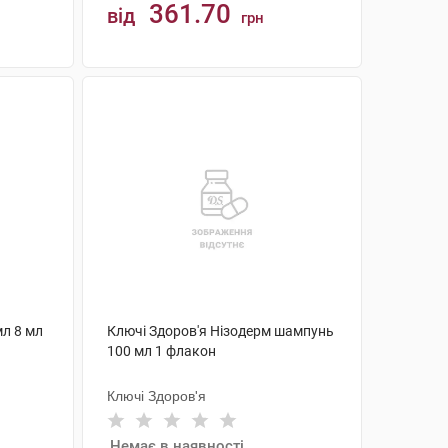
361.70
від
грн
КУПИТИ
л 8 мл
Ключі Здоров'я Нізодерм шампунь
100 мл 1 флакон
Ключі Здоров'я
Немає в наявності